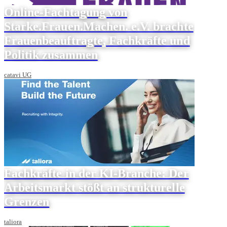
Online-Fachtagung von
Starke.Frauen.Machen. e.V. brachte
Frauenbeauftragte, Fachkräfte und
Politik zusammen
catavi UG
Fachkräfte in der KI-Branche: Der
Arbeitsmarkt stößt an strukturelle
Grenzen
taliora