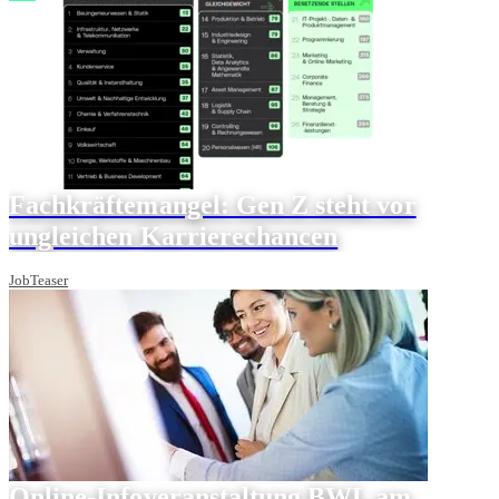
Fachkräftemangel: Gen Z steht vor
ungleichen Karrierechancen
JobTeaser
Online-Infoveranstaltung BWL am