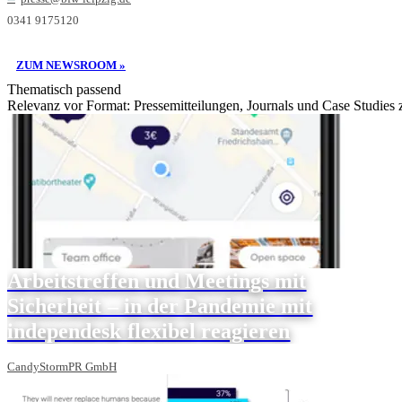
0341 9175120
ZUM NEWSROOM »
Thematisch passend
Relevanz vor Format: Pressemitteilungen, Journals und Case Studies
Arbeitstreffen und Meetings mit
Sicherheit – in der Pandemie mit
independesk flexibel reagieren
CandyStormPR GmbH