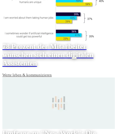
78 Prozent der Mitarbeiter
wünschen sich einen digitalen
Assistenten
Werte leben & kommunizieren
Umfrage zu "New Work": Die