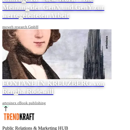
Meinung der GenX und GenY zur
wertegeleiteten Arbeit
moweb research GmbH
FONTANE IN KREUZBERG von
Rengha Rodewill
artesinex eBook publishing
Public Relations & Marketing HUB