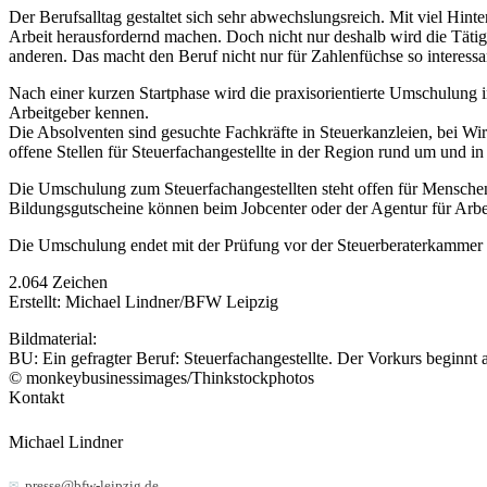
Der Berufsalltag gestaltet sich sehr abwechslungsreich. Mit viel Hi
Arbeit herausfordernd machen. Doch nicht nur deshalb wird die Tätig
anderen. Das macht den Beruf nicht nur für Zahlenfüchse so interessa
Nach einer kurzen Startphase wird die praxisorientierte Umschulung 
Arbeitgeber kennen.
Die Absolventen sind gesuchte Fachkräfte in Steuerkanzleien, bei Wi
offene Stellen für Steuerfachangestellte in der Region rund um und in
Die Umschulung zum Steuerfachangestellten steht offen für Menschen,
Bildungsgutscheine können beim Jobcenter oder der Agentur für Arbe
Die Umschulung endet mit der Prüfung vor der Steuerberaterkammer d
2.064 Zeichen
Erstellt: Michael Lindner/BFW Leipzig
Bildmaterial:
BU: Ein gefragter Beruf: Steuerfachangestellte. Der Vorkurs beginnt 
© monkeybusinessimages/Thinkstockphotos
Kontakt
Michael Lindner
presse@bfw-leipzig.de