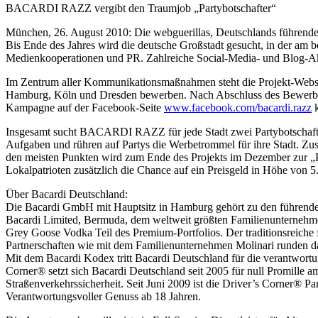
BACARDI RAZZ vergibt den Traumjob „Partybotschafter“
München, 26. August 2010: Die webguerillas, Deutschlands führende
Bis Ende des Jahres wird die deutsche Großstadt gesucht, in der a
Medienkooperationen und PR. Zahlreiche Social-Media- und Blog-Akt
Im Zentrum aller Kommunikationsmaßnahmen steht die Projekt-Webs
Hamburg, Köln und Dresden bewerben. Nach Abschluss des Bewerbungsv
Kampagne auf der Facebook-Seite
www.facebook.com/bacardi.razz
k
Insgesamt sucht BACARDI RAZZ für jede Stadt zwei Partybotschafter. 
Aufgaben und rühren auf Partys die Werbetrommel für ihre Stadt. Zu
den meisten Punkten wird zum Ende des Projekts im Dezember zur „P
Lokalpatrioten zusätzlich die Chance auf ein Preisgeld in Höhe von 5
Über Bacardi Deutschland:
Die Bacardi GmbH mit Hauptsitz in Hamburg gehört zu den führenden 
Bacardi Limited, Bermuda, dem weltweit größten Familienunternehm
Grey Goose Vodka Teil des Premium-Portfolios. Der traditionsreiche
Partnerschaften wie mit dem Familienunternehmen Molinari runden da
Mit dem Bacardi Kodex tritt Bacardi Deutschland für die verantwort
Corner® setzt sich Bacardi Deutschland seit 2005 für null Promille a
Straßenverkehrssicherheit. Seit Juni 2009 ist die Driver’s Corner® 
Verantwortungsvoller Genuss ab 18 Jahren.