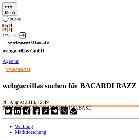
Direkt
zum
Menü
Inhalt
SUCHE
ANMELDEN
webguerillas GmbH
Agentur
NEWSROOM
webguerillas suchen für BACARDI RAZZ „
26. August 2010, 12:49
PRESSEMITTEILUNG/PRESS RELEASE
Werbung
Marktforschung