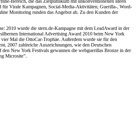
ffline-Bereich, die das Zielpublikum mit unkonventionellen Ideen
 für Virale Kampagnen, Social-Media-Aktivitäten, Guerilla-, Word-
nline Monitoring runden das Angebot ab. Zu den Kunden der
eise: 2010 wurde die stern.de-Kampagne mit dem LeadAward in der
ilbernen International Advertising Award 2010 beim New York
 vier Mal die OttoCar-Trophäe. Außerdem wurde sie für den
ent, 2007 zahlreiche Auszeichnungen, wie den Deutschen
f den New York Festivals gewannen die webguerillas Bronze in der
ng Microsite”.