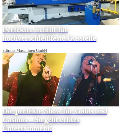
Perfekter Schliff für
hochverschleißfeste Gussteile
Stürmer Maschinen GmbH
Die perfekte Show für Galas und
Casinos – So geht echtes
Entertainment!