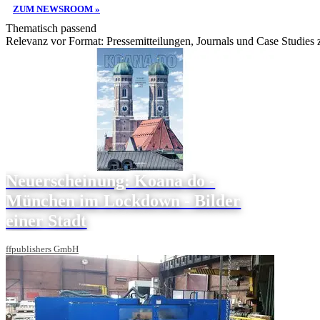
ZUM NEWSROOM »
Thematisch passend
Relevanz vor Format: Pressemitteilungen, Journals und Case Studies
Neuerscheinung: Koana do -
München im Lockdown - Bilder
einer Stadt
ffpublishers GmbH