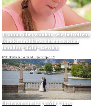
Trauma überwinden: wie betroffene
Kinder und Erwachsene wieder
handlungsfähig werden
DVE Deutscher Verband Ergotherapie e.V.
Heiraten am Lago Maggiore