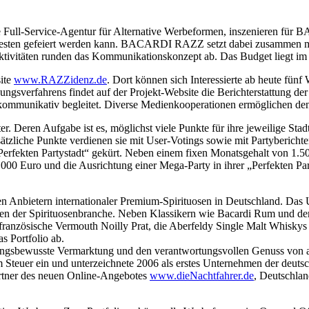
 Full-Service-Agentur für Alternative Werbeformen, inszenieren für
m besten gefeiert werden kann. BACARDI RAZZ setzt dabei zusammen mi
ivitäten runden das Kommunikationskonzept ab. Das Budget liegt im u
ite
www.RAZZidenz.de
. Dort können sich Interessierte ab heute fünf
erfahrens findet auf der Projekt-Website die Berichterstattung der P
ommunikativ begleitet. Diverse Medienkooperationen ermöglichen den 
Deren Aufgabe ist es, möglichst viele Punkte für ihre jeweilige Stad
sätzliche Punkte verdienen sie mit User-Votings sowie mit Partyberic
erfekten Partystadt“ gekürt. Neben einem fixen Monatsgehalt von 1.5
.000 Euro und die Ausrichtung einer Mega-Party in ihrer „Perfekten Par
Anbietern internationaler Premium-Spirituosen in Deutschland. Das Un
en der Spirituosenbranche. Neben Klassikern wie Bacardi Rum und d
 französische Vermouth Noilly Prat, die Aberfeldy Single Malt Whisky
s Portfolio ab.
ungsbewusste Vermarktung und den verantwortungsvollen Genuss von alk
m Steuer ein und unterzeichnete 2006 als erstes Unternehmen der deuts
Partner des neuen Online-Angebotes
www.dieNachtfahrer.de
, Deutschlan