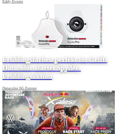
Eddy Events
Frühlingsfarben perfekt im Griff:
Datacolor startet Spyder-
Frühlingsaktion
Datacolor AG Europe