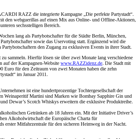
 BACARDI RAZZ die integrierte Kampagne „Die perfekte Partystadt“.
t den webguerillas auf einen Mix aus Online- und Offline-Aktionen,
nteren sechsstelligen Bereich.
 Wochen lang als Partybotschafter für die Städte Berlin, München,
artybotschafter sowie das Uservoting statt. Ergänzend wird die
Partybotschaftern den Zugang zu exklusiven Events in ihrer Stadt.
t zu sammeln. Hierfür lösen sie über zwei Monate lang verschiedene
hten auf der Kampagnen-Website
www.RAZZidenz.de
. Die Stadt mit
00 Euro für den Zeitraum von zwei Monaten haben die zehn
tystadt“ im Januar 2011.
ternehmen ist eine hundertprozentige Tochtergesellschaft der
em Weinaperitif Martini sind Marken wie Bombay Sapphire Gin und
s und Dewar’s Scotch Whiskys erweitern die exklusive Produktreihe.
oholischen Getränken ab 18 Jahren ein. Mit der Initiative Driver’s
chen Alkoholwirtschaft die Europäische Charta für
ds erster Mitfahrzentrale für den sicheren Heimweg in der Nacht.