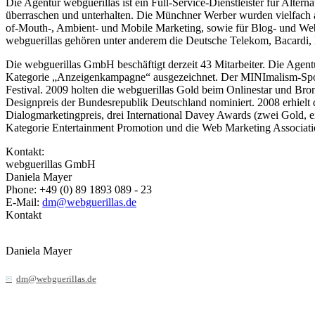
Die Agentur webguerillas ist ein Full-Service-Dienstleister für Alt
überraschen und unterhalten. Die Münchner Werber wurden vielfach 
of-Mouth-, Ambient- und Mobile Marketing, sowie für Blog- und Web
webguerillas gehören unter anderem die Deutsche Telekom, Bacardi
Die webguerillas GmbH beschäftigt derzeit 43 Mitarbeiter. Die Age
Kategorie „Anzeigenkampagne“ ausgezeichnet. Der MINImalism-Spot 
Festival. 2009 holten die webguerillas Gold beim Onlinestar und B
Designpreis der Bundesrepublik Deutschland nominiert. 2008 erhiel
Dialogmarketingpreis, drei International Davey Awards (zwei Gold, 
Kategorie Entertainment Promotion und die Web Marketing Associatio
Kontakt:
webguerillas GmbH
Daniela Mayer
Phone: +49 (0) 89 1893 089 - 23
E-Mail:
dm@webguerillas.de
Kontakt
Daniela Mayer
dm@webguerillas.de