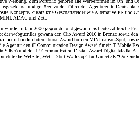
ernative Werbung. Zum Portfolio gehören alle Werbeformen im On- und O
ausgezeichnet und gehören zu den führenden Agenturen in Deutschland
site-Konzepte. Zusätzliche Geschäftsfelder wie Alternative PR und O
, MINI, ADAC und Zott.
ntur wurde im Jahr 2000 gegründet und gewann bis heute zahlreiche Pr
der webguerillas gewann den Clio Award 2010 in Bronze sowie den s
ronze beim London International Award für den MINImalism-Spot, sowie
t die Agentur den iF Communication Design Award für ein T-Mobile Ev
ein Silber) und den iF Communication Design Award Digital Media. Au
n ehrte die Website „Wet T-Shirt Worldcup" für Unibet als “Outstandi