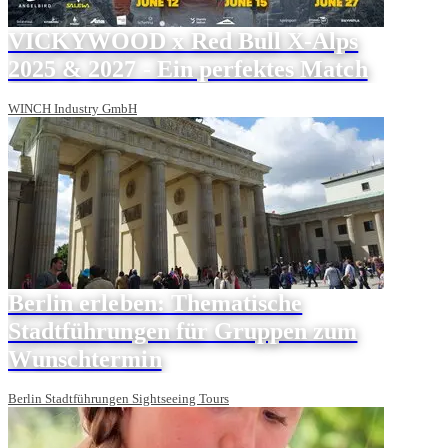
VICKYWOOD x Red Bull X-Alps
2025 & 2027 - Ein perfektes Match
WINCH Industry GmbH
Berlin erleben: Thematische
Stadtführungen für Gruppen zum
Wunschtermin
Berlin Stadtführungen Sightseeing Tours