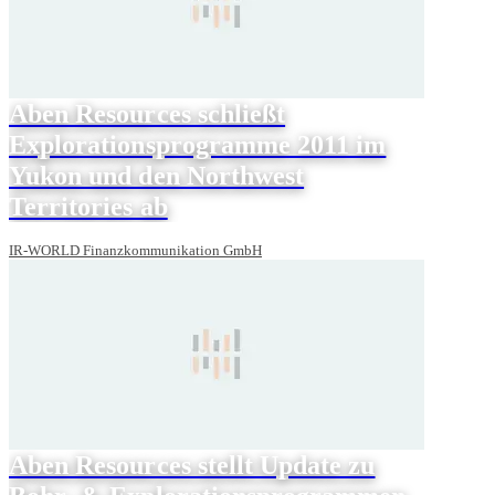
Aben Resources schließt
Explorationsprogramme 2011 im
Yukon und den Northwest
Territories ab
IR-WORLD Finanzkommunikation GmbH
Aben Resources stellt Update zu