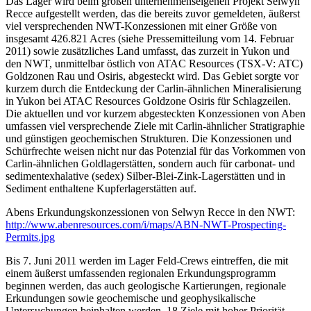
Das Lager wird beim großen unternehmenseigenen Projekt Selwyn
Recce aufgestellt werden, das die bereits zuvor gemeldeten, äußerst
viel versprechenden NWT-Konzessionen mit einer Größe von
insgesamt 426.821 Acres (siehe Pressemitteilung vom 14. Februar
2011) sowie zusätzliches Land umfasst, das zurzeit in Yukon und
den NWT, unmittelbar östlich von ATAC Resources (TSX-V: ATC)
Goldzonen Rau und Osiris, abgesteckt wird. Das Gebiet sorgte vor
kurzem durch die Entdeckung der Carlin-ähnlichen Mineralisierung
in Yukon bei ATAC Resources Goldzone Osiris für Schlagzeilen.
Die aktuellen und vor kurzem abgesteckten Konzessionen von Aben
umfassen viel versprechende Ziele mit Carlin-ähnlicher Stratigraphie
und günstigen geochemischen Strukturen. Die Konzessionen und
Schürfrechte weisen nicht nur das Potenzial für das Vorkommen von
Carlin-ähnlichen Goldlagerstätten, sondern auch für carbonat- und
sedimentexhalative (sedex) Silber-Blei-Zink-Lagerstätten und in
Sediment enthaltene Kupferlagerstätten auf.
Abens Erkundungskonzessionen von Selwyn Recce in den NWT:
http://www.abenresources.com/i/maps/ABN-NWT-Prospecting-
Permits.jpg
Bis 7. Juni 2011 werden im Lager Feld-Crews eintreffen, die mit
einem äußerst umfassenden regionalen Erkundungsprogramm
beginnen werden, das auch geologische Kartierungen, regionale
Erkundungen sowie geochemische und geophysikalische
Untersuchungen beinhalten werden. 18 Ziele mit hoher Priorität