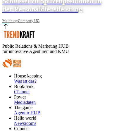
Schlüssel zu Spitzenpositionen in
der Personaldienstleistung
MatchingCompany UG
Public Relations & Marketing HUB
für innovative Agenturen und KMU
Footer
House keeping
Main
Was ist das?
Bookmark
Channel
Power
Mediadaten
The game
Agentur HUB
Hello world
Newsrooms
Connect