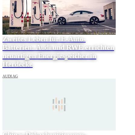
Zweites Leben für E-Auto-
Batterien: Audi und RWE errichten
neuartigen Energiespeicher in
Herdecke
AUDI AG
Chinas Dekarbonisierungs-