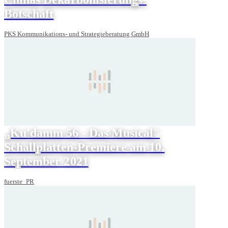
Botschaft
PKS Kommunikations- und Strategieberatung GmbH
„Ku'damm 56 - Das Musical"
Schallplatten-Premiere am 10.
September 2021
fuerste_PR