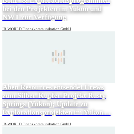
Bohr- & Explorationsprogrammen
bei den Projekten im Yukon und
NWT zur Verfügung
IR-WORLD Finanzkommunikation GmbH
Aben Resources entsendet Crews
zum Silber-Kupfer-Projekt Rusty
Springs (Yukon); Update zu
Explorationsprojekten im Yukon ...
IR-WORLD Finanzkommunikation GmbH