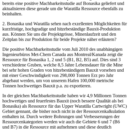
bereits eine positive Machbarkeitsstudie auf Bonasika geliefert und
aktualisieren diese gerade um die Waratilla Ressource ebenfalls zu
beinhalten.
2. Bonasika und Waratilla sehen nach exzellenten Möglichkeiten für
kurzfristige, hochgradige und hitzebeständige Bauxit-Produktion
aus. Können Sie uns die Projektgrösse, Minenlaufzeit und den
Zeitplan bis zur Produktion für beide Projekte näher erläutern?
Die positive Machbarkeitsstudie vom Juli 2010 des unabhängigen
Ingenieurbüros Met-Chem Canada aus Montreal/Kanada zeigt die
Ressource für Bonasika 1, 2 und 5 (B1, B2, B5) auf. Dies sind 3
verschiedene Gruben, welche 8,5 Jahre Lebensdauer für die Mine
bei sehr hohen Graden von hitzebeständigem Bauxit vorsehen und
mit einer Geschwindigkeit von 298,000 Tonnen Erz pro Jahr
abgebaut werden, um von unserem Hafen 100,000 metrische
Tonnen hochwertiges Bauxit p.a. zu exportieren.
In der gleichen Machbarkeitsstudie haben wir 4,9 Millionen Tonnen
hochwertiges und feuerfestes Bauxit (noch bessere Qualität als bei
Bonasika) als Ressource für das Upper Waratilla Cartwright (UWC)
Gebiet gennant, die bisher noch nicht in der Ressourcenkalkulation
enthalten ist. Durch weitere Bohrungen und Verbesserungen der
Ressourcenkategorien werden wir auch die Gebiete 6 und 7 (B6
und B7) in die Ressource mit aufnehmen und diese deutlich