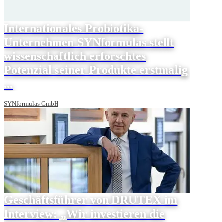
Internationales Probiotika-
Unternehmen SYNformulas stellt
wissenschaftlich erforschtes
Potenzial seiner Produkte erstmalig
...
SYNformulas GmbH
Geschäftsführer von DRUTEX im
Interview: „Wir investieren die