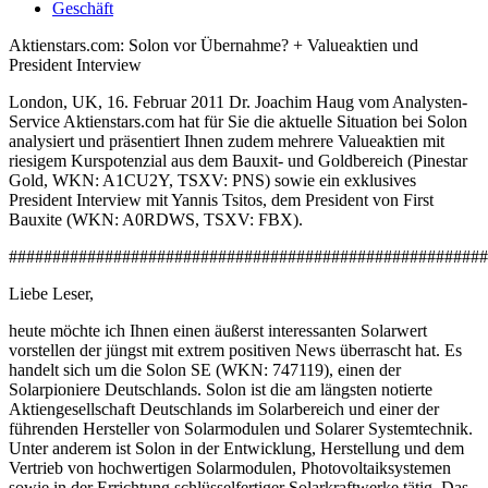
Geschäft
Aktienstars.com: Solon vor Übernahme? + Valueaktien und
President Interview
London, UK, 16. Februar 2011 Dr. Joachim Haug vom Analysten-
Service Aktienstars.com hat für Sie die aktuelle Situation bei Solon
analysiert und präsentiert Ihnen zudem mehrere Valueaktien mit
riesigem Kurspotenzial aus dem Bauxit- und Goldbereich (Pinestar
Gold, WKN: A1CU2Y, TSXV: PNS) sowie ein exklusives
President Interview mit Yannis Tsitos, dem President von First
Bauxite (WKN: A0RDWS, TSXV: FBX).
#######################################################
Liebe Leser,
heute möchte ich Ihnen einen äußerst interessanten Solarwert
vorstellen der jüngst mit extrem positiven News überrascht hat. Es
handelt sich um die Solon SE (WKN: 747119), einen der
Solarpioniere Deutschlands. Solon ist die am längsten notierte
Aktiengesellschaft Deutschlands im Solarbereich und einer der
führenden Hersteller von Solarmodulen und Solarer Systemtechnik.
Unter anderem ist Solon in der Entwicklung, Herstellung und dem
Vertrieb von hochwertigen Solarmodulen, Photovoltaiksystemen
sowie in der Errichtung schlüsselfertiger Solarkraftwerke tätig. Das