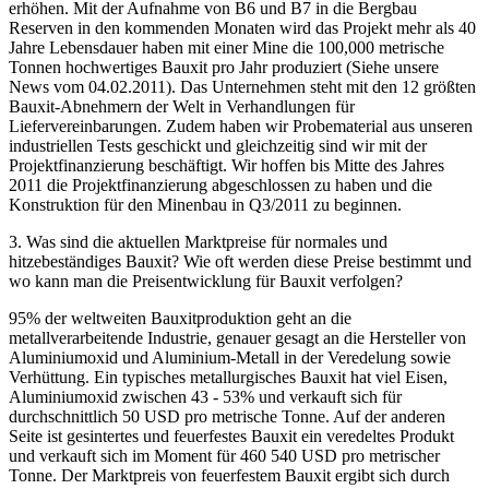
erhöhen. Mit der Aufnahme von B6 und B7 in die Bergbau
Reserven in den kommenden Monaten wird das Projekt mehr als 40
Jahre Lebensdauer haben mit einer Mine die 100,000 metrische
Tonnen hochwertiges Bauxit pro Jahr produziert (Siehe unsere
News vom 04.02.2011). Das Unternehmen steht mit den 12 größten
Bauxit-Abnehmern der Welt in Verhandlungen für
Liefervereinbarungen. Zudem haben wir Probematerial aus unseren
industriellen Tests geschickt und gleichzeitig sind wir mit der
Projektfinanzierung beschäftigt. Wir hoffen bis Mitte des Jahres
2011 die Projektfinanzierung abgeschlossen zu haben und die
Konstruktion für den Minenbau in Q3/2011 zu beginnen.
3. Was sind die aktuellen Marktpreise für normales und
hitzebeständiges Bauxit? Wie oft werden diese Preise bestimmt und
wo kann man die Preisentwicklung für Bauxit verfolgen?
95% der weltweiten Bauxitproduktion geht an die
metallverarbeitende Industrie, genauer gesagt an die Hersteller von
Aluminiumoxid und Aluminium-Metall in der Veredelung sowie
Verhüttung. Ein typisches metallurgisches Bauxit hat viel Eisen,
Aluminiumoxid zwischen 43 - 53% und verkauft sich für
durchschnittlich 50 USD pro metrische Tonne. Auf der anderen
Seite ist gesintertes und feuerfestes Bauxit ein veredeltes Produkt
und verkauft sich im Moment für 460 540 USD pro metrischer
Tonne. Der Marktpreis von feuerfestem Bauxit ergibt sich durch