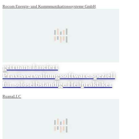
Rocom Energie- und Kommmunikationssysteme GmbH
getruana lanciert
Praxisverwaltungssoftware speziell
für soloselbständige Heilpraktiker
RuanaLLC