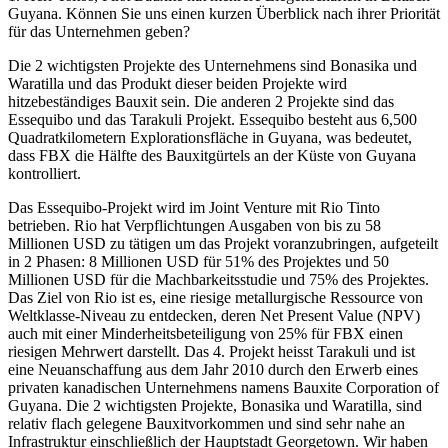
Guyana. Können Sie uns einen kurzen Überblick nach ihrer Priorität
für das Unternehmen geben?
Die 2 wichtigsten Projekte des Unternehmens sind Bonasika und
Waratilla und das Produkt dieser beiden Projekte wird
hitzebeständiges Bauxit sein. Die anderen 2 Projekte sind das
Essequibo und das Tarakuli Projekt. Essequibo besteht aus 6,500
Quadratkilometern Explorationsfläche in Guyana, was bedeutet,
dass FBX die Hälfte des Bauxitgürtels an der Küste von Guyana
kontrolliert.
Das Essequibo-Projekt wird im Joint Venture mit Rio Tinto
betrieben. Rio hat Verpflichtungen Ausgaben von bis zu 58
Millionen USD zu tätigen um das Projekt voranzubringen, aufgeteilt
in 2 Phasen: 8 Millionen USD für 51% des Projektes und 50
Millionen USD für die Machbarkeitsstudie und 75% des Projektes.
Das Ziel von Rio ist es, eine riesige metallurgische Ressource von
Weltklasse-Niveau zu entdecken, deren Net Present Value (NPV)
auch mit einer Minderheitsbeteiligung von 25% für FBX einen
riesigen Mehrwert darstellt. Das 4. Projekt heisst Tarakuli und ist
eine Neuanschaffung aus dem Jahr 2010 durch den Erwerb eines
privaten kanadischen Unternehmens namens Bauxite Corporation of
Guyana. Die 2 wichtigsten Projekte, Bonasika und Waratilla, sind
relativ flach gelegene Bauxitvorkommen und sind sehr nahe an
Infrastruktur einschließlich der Hauptstadt Georgetown. Wir haben