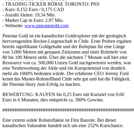
- TRADING-TICKER BÖRSE TORONTO: PNS
- Kurs: 0,152 Euro / 0,175 CAD
- Anzahl Aktien: 19,54 Mio.
- Market Cap in Euro: 2,97 Mio.
- Webseite:
www.pinestargold.com
Pinestar Gold ist ein kanadischer Goldexplorer mit der geologisch
hervorragenden Becker-Liegenschaft in Chile. Erste Proben ergaben
bereits signifikante Goldgehalte und der Bohrplan für eine Länge
von 3,000 Metern mit genauen Zielzonen und einer Bohrtiefe von
80 bis 100 Metern steht. Über die nächsten 7 Monate soll hier eine
Ressource von ca. 500,000 Unzen Gold nachgewiesen werden, was
eine Neubewertung der Aktie und ein Kurspotenzial von deutlich
mehr als 1000% bedeuten würde. Der erfahrene CEO Jeremy Ford
kennt das Muster-Rohstoffland Chile sehr gut und hat die Fähigkeit,
die Pinestar-Story zum Erfolg zu machen.
BEWERTUNG: KAUFEN bis 0,25 Euro mit Kursziel von 0,60
Euro in 6 Monaten, dies entspricht ca. 300% Gewinn.
#######################################################
Eine extrem solide Rohstoffaktie ist First Bauxite. Bei dieser
kanadischen Valueaktie handelt sich um eine 252% Kurschance.