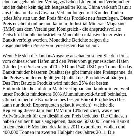
einen ausgehandelten Vertrag zwischen Lieferant und Verbraucher
und ist daher kein täglich festgestellter Kurs. China verkauft Bauxit
aus China und aus Guyana. Verhandlungen mit Kunden finden
jedes Jahr statt um den Preis für das Produkt neu festzulegen. Dieser
Preis erscheint online und kann im Industrial Minerals Magazine
(IMM) aus dem Vereinigten Königreich - die anspruchsvollste
Zeitschrift für alle industriellen Mineralien inklusive feuerfestem
Bauxit verfolgt werden. Monatliche Berichte zeigen die
ausgehandelten Preise von feuerfestem Bauxit auf.
Wenn Sie sich die Januar-Ausgabe anschauen sehen Sie den Preis
vom chinesischen Hafen und den Preis vom guyanesischen Hafen
(Linden) zu Preisen von 470 USD und 540 USD pro Tonne für das
Bauxit mit der besseren Qualität (es gibt immer eine Preisspanne, da
die Preise von der endgültigen Qualität des Produktes abhängen).
Das First Bauxite Produkt wird mit den 25% der besten
Endprodukte die auf dem Markt verfügbar sind konkurrieren, weil
unser Produkt mindestens 90% Aluminiumoxid-Anteil beinhaltet.
China limitiert die Exporte seines besten Bauxit-Produktes (Dies
kann nur durch Exportquoten gekauft werden), welche die
Regierung dieses Jahr laut IMM um 10% reduziert, was einen
Aufwärtsdruck für den diesjährigen Preis bedeutet. Die Chinesen
haben darüber hinaus angegeben, dass sie 500,000 Tonnen Bauxit
in den ersten 6 Monaten des Jahres 2011 exportieren wollen und
400,000 Tonnen im zweiten Halbjahr des Jahres 2011. Die