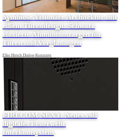
Symbiose Visionäre Architektur mit
edlem Türendesign: Schwarz
eloxierte Aluminiumzargen für
Türen und Verglasungen
Elke Hirsch Dialog-Konzepte
FIRECOM NEXY: Neues voll
digitales Feuerwehr
Interkomsystem