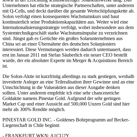
Unternehmen hat etliche strategische Partnerschaften, unter anderem
mit Q-Cells, und deckt darüber die gesamte Wertschöpfungskette ab.
Solon verfolgt einen konsequenten Wachstumskurs und baut
kontinuierlich seine Produktionskapazitäten aus. Weiter wird eine
Internationalisierungsstrategie verfolgt, wobei insbesondere aus dem
Systemtechnikgeschäft starke Wachstumsimpulse zu verzeichnen
sind. Jüngst gab es Gerüchte ein großes Solarunternehmen aus
China sei an einer Übernahme des deutschen Solarpioniers
interessiert. Diese Vermutungen werden dadurch untermauert, dass
erst im Januar 2011 mit Stefan Säuberlich ein neuer CEO bestellt
wurde, der ein absoluter Experte im Merger & Acquisitions Bereich
ist.
Die Solon-Aktie ist kurzfristig allerdings zu stark gestiegen, weshalb
investierte Anleger an eine Teilrealisation ihrer Gewinne und an eine
Umschichtung in die Valueaktien aus dieser Ausgabe denken
sollten. Unter anderem empfehle ich eine sehr chancenreiche
Goldaktie namens Pinestar Gold. Aufgrund der sehr geringen
Market Cap und einer Aussicht auf 500,000 Unzen Gold sind hier
mehr als 300% Rendite möglich.
PINESTAR GOLD INC. - Goldenes Bohrprogramm auf Becker-
Liegenschaft in Chile beginnt
- FRANKFURT WKN: A1CU2Y