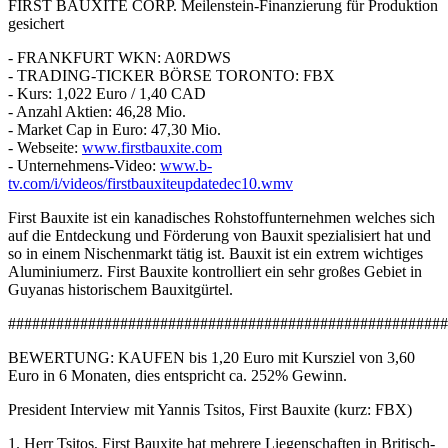
FIRST BAUXITE CORP. Meilenstein-Finanzierung für Produktion
gesichert
- FRANKFURT WKN: A0RDWS
- TRADING-TICKER BÖRSE TORONTO: FBX
- Kurs: 1,022 Euro / 1,40 CAD
- Anzahl Aktien: 46,28 Mio.
- Market Cap in Euro: 47,30 Mio.
- Webseite:
www.firstbauxite.com
- Unternehmens-Video:
www.b-
tv.com/i/videos/firstbauxiteupdatedec10.wmv
First Bauxite ist ein kanadisches Rohstoffunternehmen welches sich
auf die Entdeckung und Förderung von Bauxit spezialisiert hat und
so in einem Nischenmarkt tätig ist. Bauxit ist ein extrem wichtiges
Aluminiumerz. First Bauxite kontrolliert ein sehr großes Gebiet in
Guyanas historischem Bauxitgürtel.
#######################################################
BEWERTUNG: KAUFEN bis 1,20 Euro mit Kursziel von 3,60
Euro in 6 Monaten, dies entspricht ca. 252% Gewinn.
President Interview mit Yannis Tsitos, First Bauxite (kurz: FBX)
1. Herr Tsitos, First Bauxite hat mehrere Liegenschaften in Britisch-