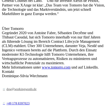
General Counsel bei Lano. Und für Investor Alexis de Peloux,
Partner von XAnge ist klar: „Das Team von Tomorro hat die Vision,
die Technologie und das Marktverständnis, um jetzt schnell
Marktführer in ganz Europa werden.“
Über Tomorro
Gegründet 2020 von Antoine Fabre, Sébastien Decrême und
Thibaut Caoudal, hat sich Tomorro innerhalb von nur fünf Jahren
als führende Lösung im Bereich Contract Lifecycle Management
(CLM) etabliert. Über 300 Unternehmen, darunter Veja, Nestlé und
Ingenico vertrauen bereits auf die Plattform. Durch den Einsatz
modernster KI-Technologie hilft Tomorro Unternehmen, ihre
Vertragsprozesse zu automatisieren, Risiken zu minimieren und
wirtschaftliche Potenziale zu maximieren.
Mehr Informationen unter
www.tomorro.com
und auf LinkedIn.
Kontakt
Dominique-Silvia Wiechmann
dsw@workingwords.de
+49 178 8397023