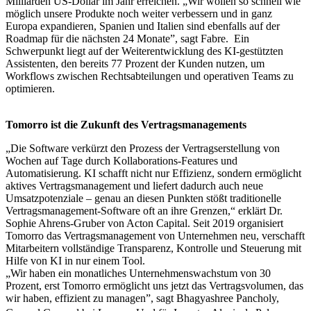
Milliarden US-Dollar im Jahr erreichen. „Wir wollen so schnell wie
möglich unsere Produkte noch weiter verbessern und in ganz
Europa expandieren, Spanien und Italien sind ebenfalls auf der
Roadmap für die nächsten 24 Monate”, sagt Fabre. Ein
Schwerpunkt liegt auf der Weiterentwicklung des KI-gestützten
Assistenten, den bereits 77 Prozent der Kunden nutzen, um
Workflows zwischen Rechtsabteilungen und operativen Teams zu
optimieren.
Tomorro ist die Zukunft des Vertragsmanagements
„Die Software verkürzt den Prozess der Vertragserstellung von
Wochen auf Tage durch Kollaborations-Features und
Automatisierung. KI schafft nicht nur Effizienz, sondern ermöglicht
aktives Vertragsmanagement und liefert dadurch auch neue
Umsatzpotenziale – genau an diesen Punkten stößt traditionelle
Vertragsmanagement-Software oft an ihre Grenzen,“ erklärt Dr.
Sophie Ahrens-Gruber von Acton Capital. Seit 2019 organisiert
Tomorro das Vertragsmanagement von Unternehmen neu, verschafft
Mitarbeitern vollständige Transparenz, Kontrolle und Steuerung mit
Hilfe von KI in nur einem Tool.
„Wir haben ein monatliches Unternehmenswachstum von 30
Prozent, erst Tomorro ermöglicht uns jetzt das Vertragsvolumen, das
wir haben, effizient zu managen”, sagt Bhagyashree Pancholy,