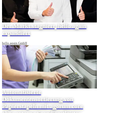
Der Markt stagniert, hello again
expandiert
hello again GmbH
Automatisierte
Dokumentensortierung von
Papierstapeln mit agorum core