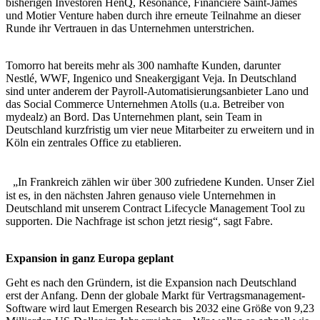
bisherigen Investoren HenQ, Resonance, Financière Saint-James
und Motier Venture haben durch ihre erneute Teilnahme an dieser
Runde ihr Vertrauen in das Unternehmen unterstrichen.
Tomorro hat bereits mehr als 300 namhafte Kunden, darunter
Nestlé, WWF, Ingenico und Sneakergigant Veja. In Deutschland
sind unter anderem der Payroll-Automatisierungsanbieter Lano und
das Social Commerce Unternehmen Atolls (u.a. Betreiber von
mydealz) an Bord. Das Unternehmen plant, sein Team in
Deutschland kurzfristig um vier neue Mitarbeiter zu erweitern und in
Köln ein zentrales Office zu etablieren.
„In Frankreich zählen wir über 300 zufriedene Kunden. Unser Ziel
ist es, in den nächsten Jahren genauso viele Unternehmen in
Deutschland mit unserem Contract Lifecycle Management Tool zu
supporten. Die Nachfrage ist schon jetzt riesig“, sagt Fabre.
Expansion in ganz Europa geplant
Geht es nach den Gründern, ist die Expansion nach Deutschland
erst der Anfang. Denn der globale Markt für Vertragsmanagement-
Software wird laut Emergen Research bis 2032 eine Größe von 9,23