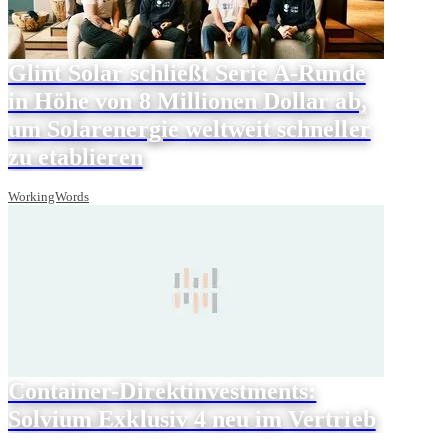
Glint Solar schließt Serie A-Runde
in Höhe von 8 Millionen Dollar ab,
um Solarenergie weltweit schneller
zu etablieren
WorkingWords
Container-Direktinvestments:
Solvium Exklusiv 4 neu im Vertrieb