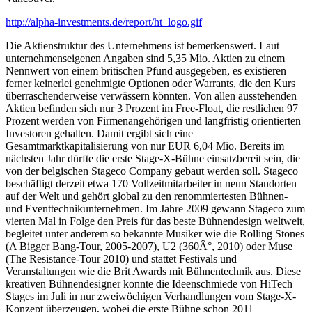
http://alpha-investments.de/report/ht_logo.gif
Die Aktienstruktur des Unternehmens ist bemerkenswert. Laut
unternehmenseigenen Angaben sind 5,35 Mio. Aktien zu einem
Nennwert von einem britischen Pfund ausgegeben, es existieren
ferner keinerlei genehmigte Optionen oder Warrants, die den Kurs
überraschenderweise verwässern könnten. Von allen ausstehenden
Aktien befinden sich nur 3 Prozent im Free-Float, die restlichen 97
Prozent werden von Firmenangehörigen und langfristig orientierten
Investoren gehalten. Damit ergibt sich eine
Gesamtmarktkapitalisierung von nur EUR 6,04 Mio. Bereits im
nächsten Jahr dürfte die erste Stage-X-Bühne einsatzbereit sein, die
von der belgischen Stageco Company gebaut werden soll. Stageco
beschäftigt derzeit etwa 170 Vollzeitmitarbeiter in neun Standorten
auf der Welt und gehört global zu den renommiertesten Bühnen-
und Eventtechnikunternehmen. Im Jahre 2009 gewann Stageco zum
vierten Mal in Folge den Preis für das beste Bühnendesign weltweit,
begleitet unter anderem so bekannte Musiker wie die Rolling Stones
(A Bigger Bang-Tour, 2005-2007), U2 (360Â°, 2010) oder Muse
(The Resistance-Tour 2010) und stattet Festivals und
Veranstaltungen wie die Brit Awards mit Bühnentechnik aus. Diese
kreativen Bühnendesigner konnte die Ideenschmiede von HiTech
Stages im Juli in nur zweiwöchigen Verhandlungen vom Stage-X-
Konzept überzeugen, wobei die erste Bühne schon 2011