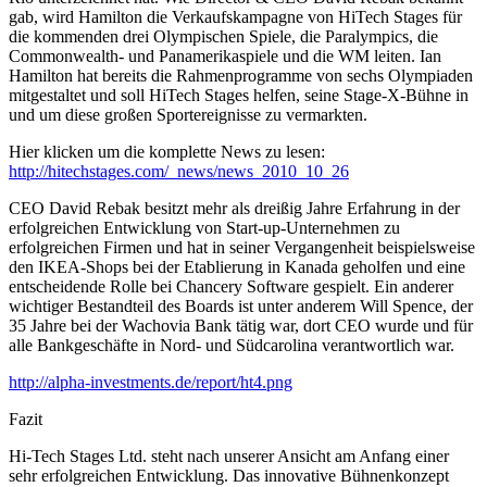
gab, wird Hamilton die Verkaufskampagne von HiTech Stages für
die kommenden drei Olympischen Spiele, die Paralympics, die
Commonwealth- und Panamerikaspiele und die WM leiten. Ian
Hamilton hat bereits die Rahmenprogramme von sechs Olympiaden
mitgestaltet und soll HiTech Stages helfen, seine Stage-X-Bühne in
und um diese großen Sportereignisse zu vermarkten.
Hier klicken um die komplette News zu lesen:
http://hitechstages.com/_news/news_2010_10_26
CEO David Rebak besitzt mehr als dreißig Jahre Erfahrung in der
erfolgreichen Entwicklung von Start-up-Unternehmen zu
erfolgreichen Firmen und hat in seiner Vergangenheit beispielsweise
den IKEA-Shops bei der Etablierung in Kanada geholfen und eine
entscheidende Rolle bei Chancery Software gespielt. Ein anderer
wichtiger Bestandteil des Boards ist unter anderem Will Spence, der
35 Jahre bei der Wachovia Bank tätig war, dort CEO wurde und für
alle Bankgeschäfte in Nord- und Südcarolina verantwortlich war.
http://alpha-investments.de/report/ht4.png
Fazit
Hi-Tech Stages Ltd. steht nach unserer Ansicht am Anfang einer
sehr erfolgreichen Entwicklung. Das innovative Bühnenkonzept