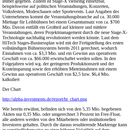
immer gegeben. Zudem ist Stage-X vielseitig einsetzbar,
beispielsweise auf politischen Veranstaltungen, Konzerten,
Volksfesten, Modeschauen oder Sportevents. Laut Angaben des
Unternehmens kommt die Veranstaltungsbranche auf ca. 30.000
Miettage für Leihbühnen bei einem Gesamtumsatz von ca. $700
Mio. Davon entfällt ein Großteil auf kleinere und mittlere
Veranstaltungen, deren Projektmanagement durch die neue Stage-X-
Technologie nachhaltig revolutioniert werden könnte. Laut dem
HiTech Stages-Businessplan wird mit der Fertigstellung des ersten
vollständigen Bühnensystems bereits 2011 gerechnet, wodurch
Einnahmen von ca. $3,3 Mio. und ein Gewinn aus operativem
Geschäft von ca. $66.000 erwirtschaftet werden sollen. In den
Folgejahren wird wg. der geringeren Produktionszeit und der
Kosteinsparung sowie den erhöhten Mieteinnahmen mit einem
Gewinn aus operativem Geschäft von $2,5 bzw. $6,4 Mio.
kalkuliert
Der Chart
http://alpha-investments.de/report/ht_chart.png
Wie bereits erwähnt, befinden sich von den 5,35 Mio. begebenen
Aktien nur 0,35 Mio. oder umgerechnet 3 Prozent im Free-Float,
alle anderen werden von den Mitarbeitern oder institutionellen
Investoren gehalten. Durch die daraus resultierende Marktenge kann
es verständlicherweise zu einer höheren Volatilität auf dem