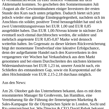
Aktienmarkt kommen. So geschehen den Sommermonaten Juli
/August als die Gewinnmitnahmen einiger Investoren der ersten
Stunde den Kurs nach unten prügelten. Dadurch bietet sich jetzt
jedoch wieder eine günstige Einstiegsgelegenheit, nachdem sich im
Anschluss ein solider, positiver Trend herausgebildet hat und sich
zwei Unterstützungsniveaus bei EUR 1,00 und EUR 0,85
ausgebildet haben. Das EUR 1,00-Niveau könnte in nächster Zeit
eventuell noch einmal durchbrochen werden, die solidere und
mehrfach angetestete EUR 0,85-0,87 Marke wird dennoch
weiterhin halten. Im Gegensatz zu dieser kleinen Rückversicherung
birgt der momentane Trendverlauf eine lukrative Erfolgschance,
denn der aufgeflammte Handel nach den Kursverlusten in den
vergangenen vier Wochen hat Verkaufsdruck aus dem Markt
genommen und bei einem Durchschreiten des nächsten kleineren
Widerstandsniveaus bei EUR 1,23 ist, unserer Ansicht nach, ein
Schließen des entstandenen Gap, sowie ein Kurspotential auf die
alten Höchststände von EUR 2,15-2,18 durchaus möglich.
Aus den News:
Am 26. Oktober gab das Unternehmen bekannt, dass es mit dem
renommierten Manager für Großevents, Ian Hamilton, eine
Vereinbarung für die Führung der firmeneigenen Marketing &
Sales-Kampagne für die Olympischen Spiele in London, Sochi und
Rio unterzeichnet hat. Wie Director & CEO David Rebak bekannt