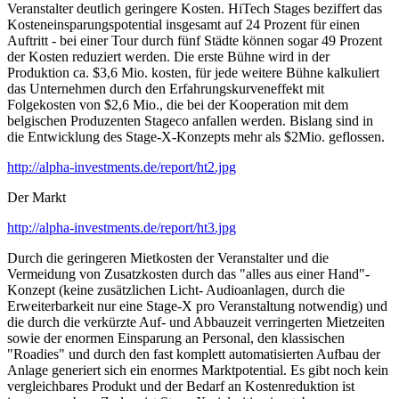
Veranstalter deutlich geringere Kosten. HiTech Stages beziffert das
Kosteneinsparungspotential insgesamt auf 24 Prozent für einen
Auftritt - bei einer Tour durch fünf Städte können sogar 49 Prozent
der Kosten reduziert werden. Die erste Bühne wird in der
Produktion ca. $3,6 Mio. kosten, für jede weitere Bühne kalkuliert
das Unternehmen durch den Erfahrungskurveneffekt mit
Folgekosten von $2,6 Mio., die bei der Kooperation mit dem
belgischen Produzenten Stageco anfallen werden. Bislang sind in
die Entwicklung des Stage-X-Konzepts mehr als $2Mio. geflossen.
http://alpha-investments.de/report/ht2.jpg
Der Markt
http://alpha-investments.de/report/ht3.jpg
Durch die geringeren Mietkosten der Veranstalter und die
Vermeidung von Zusatzkosten durch das "alles aus einer Hand"-
Konzept (keine zusätzlichen Licht- Audioanlagen, durch die
Erweiterbarkeit nur eine Stage-X pro Veranstaltung notwendig) und
die durch die verkürzte Auf- und Abbauzeit verringerten Mietzeiten
sowie der enormen Einsparung an Personal, den klassischen
"Roadies" und durch den fast komplett automatisierten Aufbau der
Anlage generiert sich ein enormes Marktpotential. Es gibt noch kein
vergleichbares Produkt und der Bedarf an Kostenreduktion ist