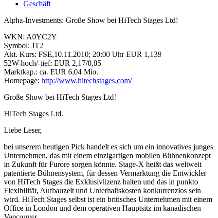
Geschäft
Alpha-Investments: Große Show bei HiTech Stages Ltd!
WKN: A0YC2Y
Symbol: JT2
Akt. Kurs: FSE,10.11.2010; 20:00 Uhr EUR 1,139
52W-hoch/-tief: EUR 2,17/0,85
Marktkap.: ca. EUR 6,04 Mio.
Homepage:
http://www.hitechstages.com/
Große Show bei HiTech Stages Ltd!
HiTech Stages Ltd.
Liebe Leser,
bei unserem heutigen Pick handelt es sich um ein innovatives junges
Unternehmen, das mit einem einzigartigen mobilen Bühnenkonzept
in Zukunft für Furore sorgen könnte. Stage-X heißt das weltweit
patentierte Bühnensystem, für dessen Vermarktung die Entwickler
von HiTech Stages die Exklusivlizenz halten und das in punkto
Flexibilität, Aufbauzeit und Unterhaltskosten konkurrenzlos sein
wird. HiTech Stages selbst ist ein britisches Unternehmen mit einem
Office in London und dem operativen Hauptsitz im kanadischen
Vancouver.