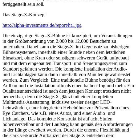
fertiggestellt sein soll.
Das Stage-X-Konzept
http://alpha-investments.de/report/ht1.jpg
Die einzigartige Stage-X-Bühne ist konzipiert, um Veranstaltungen
in der Größenordnung von 2.000 bis 12.000 Besuchern zu
unterhalten. Dabei kann die Stage-X, im Gegensatz zu bisherigen
Bühnensystemen, innerhalb einer Stunde neben dem letztlichen
Einsatzort, ohne Kran oder sonstigem schweren Gerät, aufgebaut
und mit dem eingebauten Transport- und Steuerungssystem zum
Standort gefahren werden. Die komplette Installation der Audio-
und Lichtanlagen kann dann innerhalb von Minuten gewährleistet
werden. Zum Vergleich: Eine traditionelle Bühne benötigt für den
Aufbau und die Installation oftmals einen halben Tag und mehr. Ein
Qualitätsunterschied ist nach dem jetzigen Konzept trotzdem nicht
bemerkbar, denn die Stage-X glänzt mit einer kompletten
Multimedia-Ausstattung, inklusive zweier riesiger LED-
Leinwänden, einer integrierten Hebebühne zur Präsentation eines
Eye-Catchers, wie z.B. eines Autos, und einer Audio- und
Lichtanlage. Das komplette Konstrukt ist auf acht Stufen
höhenverstellbar und der Laufsteg kann gemäß den Anforderungen
in der Länge erweitert werden. Durch die enorme Flexibilität und
die stark verkürzte Aufbauzeit der Stage-X entstehen dem