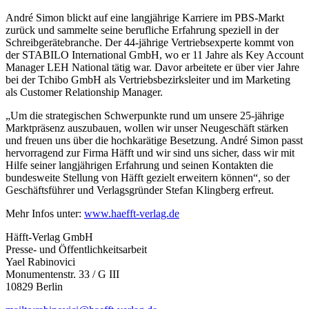
André Simon blickt auf eine langjährige Karriere im PBS-Markt
zurück und sammelte seine berufliche Erfahrung speziell in der
Schreibgerätebranche. Der 44-jährige Vertriebsexperte kommt von
der STABILO International GmbH, wo er 11 Jahre als Key Account
Manager LEH National tätig war. Davor arbeitete er über vier Jahre
bei der Tchibo GmbH als Vertriebsbezirksleiter und im Marketing
als Customer Relationship Manager.
„Um die strategischen Schwerpunkte rund um unsere 25-jährige
Marktpräsenz auszubauen, wollen wir unser Neugeschäft stärken
und freuen uns über die hochkarätige Besetzung. André Simon passt
hervorragend zur Firma Häfft und wir sind uns sicher, dass wir mit
Hilfe seiner langjährigen Erfahrung und seinen Kontakten die
bundesweite Stellung von Häfft gezielt erweitern können“, so der
Geschäftsführer und Verlagsgründer Stefan Klingberg erfreut.
Mehr Infos unter:
www.haefft-verlag.de
Häfft-Verlag GmbH
Presse- und Öffentlichkeitsarbeit
Yael Rabinovici
Monumentenstr. 33 / G III
10829 Berlin