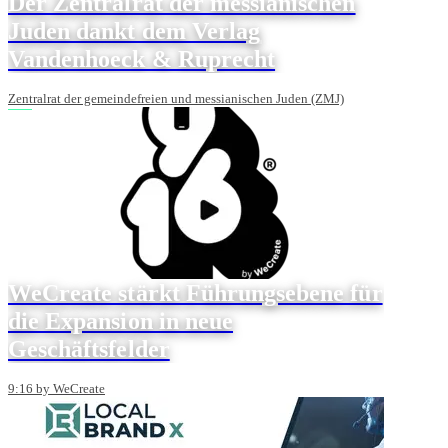
Der Zentralrat der messianischen
Juden dankt dem Verlag
Vandenhoeck & Ruprecht
Zentralrat der gemeindefreien und messianischen Juden (ZMJ)
WeCreate stärkt Führungsebene für
die Expansion in neue
Geschäftsfelder
9:16 by WeCreate