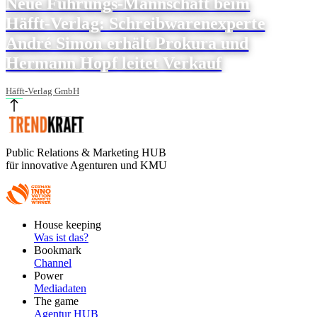
Neue Führungs-Mannschaft beim
Häfft-Verlag: Schreibwarenexperte
André Simon erhält Prokura und
Hermann Hopf leitet Verkauf
Häfft-Verlag GmbH
Public Relations & Marketing HUB
für innovative Agenturen und KMU
Footer
House keeping
Main
Was ist das?
Bookmark
Channel
Power
Mediadaten
The game
Agentur HUB