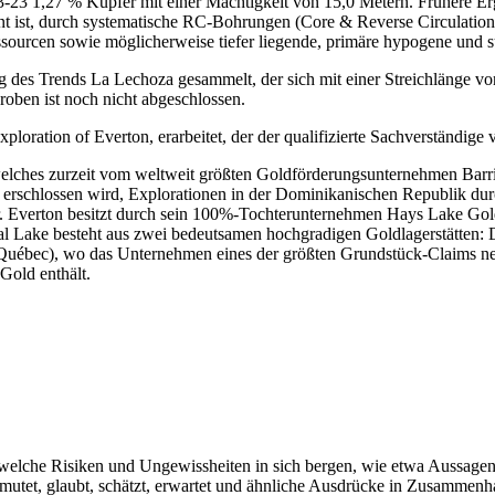
-23 1,27 % Kupfer mit einer Mächtigkeit von 15,0 Metern. Frühere Er
ant ist, durch systematische RC-Bohrungen (Core & Reverse Circulat
ssourcen sowie möglicherweise tiefer liegende, primäre hypogene und 
s Trends La Lechoza gesammelt, der sich mit einer Streichlänge von
roben ist noch nicht abgeschlossen.
ration of Everton, erarbeitet, der der qualifizierte Sachverständige v
 welches zurzeit vom weltweit größten Goldförderungsunternehmen B
rschlossen wird, Explorationen in der Dominikanischen Republik durc
. Everton besitzt durch sein 100%-Tochterunternehmen Hays Lake Gol
l Lake besteht aus zwei bedeutsamen hochgradigen Goldlagerstätten: 
ébec), wo das Unternehmen eines der größten Grundstück-Claims neben
Gold enthält.
welche Risiken und Ungewissheiten in sich bergen, wie etwa Aussagen 
ermutet, glaubt, schätzt, erwartet und ähnliche Ausdrücke in Zusamme