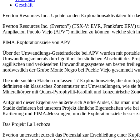
Geschäft
Everton Resources Inc.: Update zu den Explorationsaktivitäten für 
Everton Resources Inc. (Everton”) (TSX-V: EVR, Frankfurt: ERV) und
Ampliacion Pueblo Viejo (APV”) mitteilen zu können, welche sich i
PIMA-Explorationsziele von APV
Über der Umwandlungs-Gesteinsdecke bei APV wurden mit portablen
Umwandlungsminerals durchgeführt. Im südlichen Abschnitt des Pr
argillischen und verkieselten Umwandlungssysteme am besten freilie
nordwestlich der Grube Monte Negro bei Pueble Viejo gesammelt wu
Die untersuchten Flächen umfassen 17 Explorationsziele, die durc
definieren ein klassisches Zonenmuster mit Umwandlungen, wie sie fü
Mineralkörper mit Quarz-Pyrophyllit-Kaolinit und konzentrische Zon
Aufgrund dieser Ergebnisse äußerte sich André Audet, Chairman und 
Studie definieren bei unserem Projekt ähnliche Eigenschaften wie be
Kartierung und PIMA-Messungen, um die Explorationsziele besser zu
Das Projekt La Lechoza
Everton untersucht zurzeit das Potenzial zur Erschließung einer Ku