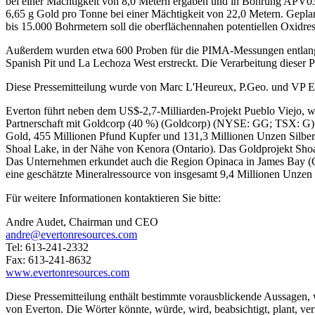
bei einer Mächtigkeit von 8,0 Metern ergaben und in Bohrung APV03
6,65 g Gold pro Tonne bei einer Mächtigkeit von 22,0 Metern. Gepl
bis 15.000 Bohrmetern soll die oberflächennahen potentiellen Oxidre
Außerdem wurden etwa 600 Proben für die PIMA-Messungen entlang de
Spanish Pit und La Lechoza West erstreckt. Die Verarbeitung dieser P
Diese Pressemitteilung wurde von Marc L'Heureux, P.Geo. und VP Explo
Everton führt neben dem US$-2,7-Milliarden-Projekt Pueblo Viejo,
Partnerschaft mit Goldcorp (40 %) (Goldcorp) (NYSE: GG; TSX: G) e
Gold, 455 Millionen Pfund Kupfer und 131,3 Millionen Unzen Silber
Shoal Lake, in der Nähe von Kenora (Ontario). Das Goldprojekt Shoa
Das Unternehmen erkundet auch die Region Opinaca in James Bay (Qu
eine geschätzte Mineralressource von insgesamt 9,4 Millionen Unzen 
Für weitere Informationen kontaktieren Sie bitte:
Andre Audet, Chairman und CEO
andre@evertonresources.com
Tel: 613-241-2332
Fax: 613-241-8632
www.evertonresources.com
Diese Pressemitteilung enthält bestimmte vorausblickende Aussagen, 
von Everton. Die Wörter könnte, würde, wird, beabsichtigt, plant, v