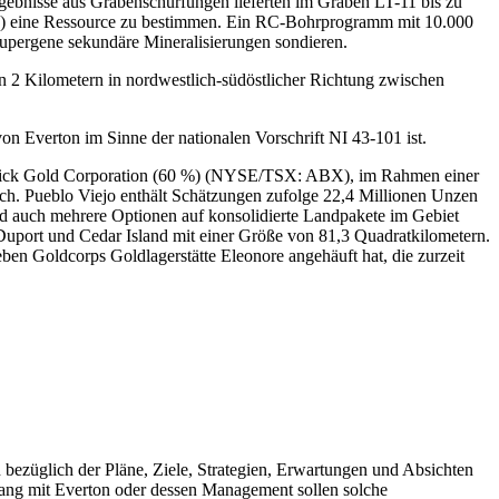
gebnisse aus Grabenschürfungen lieferten im Graben LT-11 bis zu
ion) eine Ressource zu bestimmen. Ein RC-Bohrprogramm mit 10.000
supergene sekundäre Mineralisierungen sondieren.
 2 Kilometern in nordwestlich-südöstlicher Richtung zwischen
on Everton im Sinne der nationalen Vorschrift NI 43-101 ist.
arrick Gold Corporation (60 %) (NYSE/TSX: ABX), im Rahmen einer
h. Pueblo Viejo enthält Schätzungen zufolge 22,4 Millionen Unzen
d auch mehrere Optionen auf konsolidierte Landpakete im Gebiet
Duport und Cedar Island mit einer Größe von 81,3 Quadratkilometern.
 Goldcorps Goldlagerstätte Eleonore angehäuft hat, die zurzeit
bezüglich der Pläne, Ziele, Strategien, Erwartungen und Absichten
nhang mit Everton oder dessen Management sollen solche