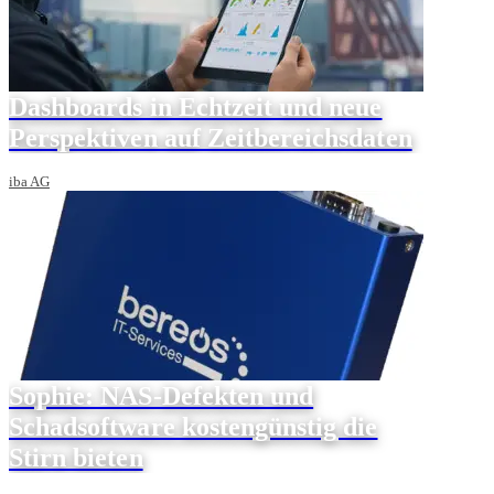
Dashboards in Echtzeit und neue
Perspektiven auf Zeitbereichsdaten
iba AG
Sophie: NAS-Defekten und
Schadsoftware kostengünstig die
Stirn bieten