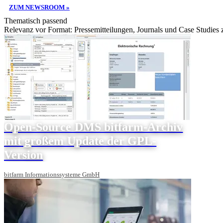
ZUM NEWSROOM »
Thematisch passend
Relevanz vor Format: Pressemitteilungen, Journals und Case Studies
Open-Source DMS bitfarm-Archiv
mit großem Update der GPL-
Version
bitfarm Informationssysteme GmbH