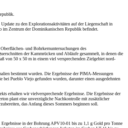
epublik.
pdate zu den Explorationsaktivitäten auf der Liegenschaft in
o im Zentrum der Dominikanischen Republik befindet.
 Oberflächen- und Bohrkernuntersuchungen des
uerschnitten der Kammrücken und Abläufe gesammelt, in denen die
ß von 50 x 50 m in einem viel versprechenden Zielgebiet nord-
nomalien bestimmt wurden. Die Ergebnisse der PIMA-Messungen
die bei Pueblo Viejo gefunden wurden, darunter einen ausgedehnten
kts erhalten wir vielversprechende Ergebnisse. Die Ergebnisse der
rton plant eine unverzügliche Nachkontrolle mit zusätzlicher
zubereiten, das Anfang dieses Sommers beginnen soll.
en Ergebnisse in der Bohrung APV10-01 bis zu 1,1 g Gold pro Tonne