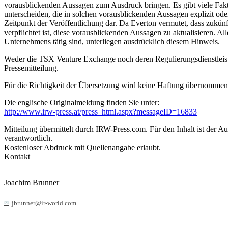
vorausblickenden Aussagen zum Ausdruck bringen. Es gibt viele Fakto
unterscheiden, die in solchen vorausblickenden Aussagen explizit od
Zeitpunkt der Veröffentlichung dar. Da Everton vermutet, dass zukünf
verpflichtet ist, diese vorausblickenden Aussagen zu aktualisieren. 
Unternehmens tätig sind, unterliegen ausdrücklich diesem Hinweis.
Weder die TSX Venture Exchange noch deren Regulierungsdienstleis
Pressemitteilung.
Für die Richtigkeit der Übersetzung wird keine Haftung übernommen!
Die englische Originalmeldung finden Sie unter:
http://www.irw-press.at/press_html.aspx?messageID=16833
Mitteilung übermittelt durch IRW-Press.com. Für den Inhalt ist der A
verantwortlich.
Kostenloser Abdruck mit Quellenangabe erlaubt.
Kontakt
Joachim Brunner
jbrunner@ir-world.com