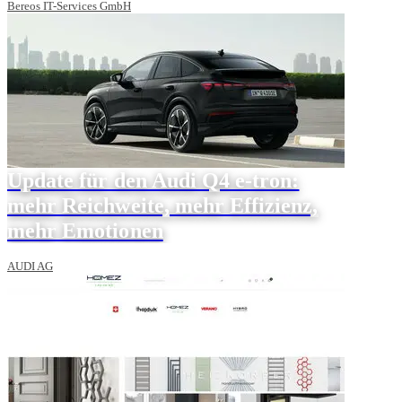
Bereos IT-Services GmbH
Update für den Audi Q4 e-tron:
mehr Reichweite, mehr Effizienz,
mehr Emotionen
AUDI AG