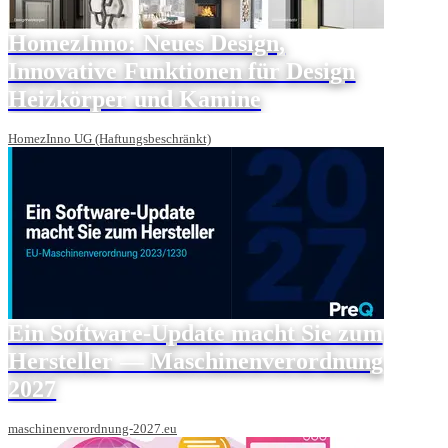
HomezInno: Neues Design,
Innovative Funktionen für Design
Heizkörper und Kamine
HomezInno UG (Haftungsbeschränkt)
Ein Software-Update macht Sie zum
Hersteller — Maschinenverordnung
2027
maschinenverordnung-2027.eu