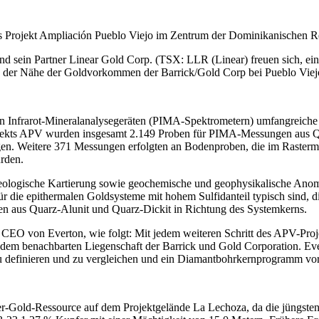
das Projekt Ampliación Pueblo Viejo im Zentrum der Dominikanischen R
 sein Partner Linear Gold Corp. (TSX: LLR (Linear) freuen sich, ein U
n der Nähe der Goldvorkommen der Barrick/Gold Corp bei Pueblo Viej
 Infrarot-Mineralanalysegeräten (PIMA-Spektrometern) umfangreiche
ojekts APV wurden insgesamt 2.149 Proben für PIMA-Messungen aus Q
gen. Weitere 371 Messungen erfolgten an Bodenproben, die im Rasterma
rden.
h geologische Kartierung sowie geochemische und geophysikalische A
r die epithermalen Goldsysteme mit hohem Sulfidanteil typisch sind, 
en aus Quarz-Alunit und Quarz-Dickit in Richtung des Systemkerns.
CEO von Everton, wie folgt: Mit jedem weiteren Schritt des APV-Proje
i dem benachbarten Liegenschaft der Barrick und Gold Corporation. Eve
 definieren und zu vergleichen und ein Diamantbohrkernprogramm vor
pfer-Gold-Ressource auf dem Projektgelände La Lechoza, da die jüngst