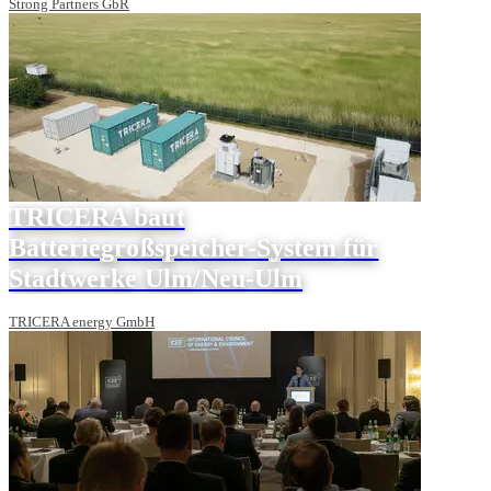
Strong Partners GbR
TRICERA baut
Batteriegroßspeicher-System für
Stadtwerke Ulm/Neu-Ulm
TRICERA energy GmbH