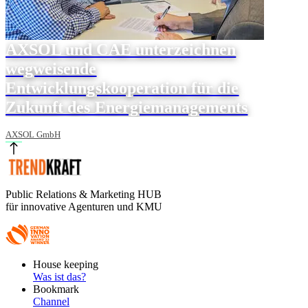
AXSOL und CAE unterzeichnen
wegweisende
Entwicklungskooperation für die
Zukunft des Energiemanagements
AXSOL GmbH
Public Relations & Marketing HUB
für innovative Agenturen und KMU
Footer
House keeping
Main
Was ist das?
Bookmark
Channel