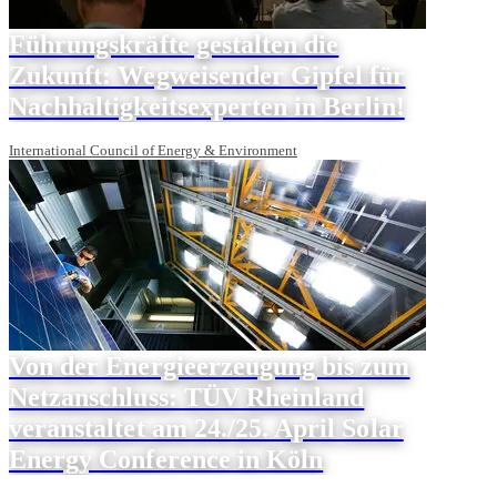
Führungskräfte gestalten die
Zukunft: Wegweisender Gipfel für
Nachhaltigkeitsexperten in Berlin!
International Council of Energy & Environment
Von der Energieerzeugung bis zum
Netzanschluss: TÜV Rheinland
veranstaltet am 24./25. April Solar
Energy Conference in Köln