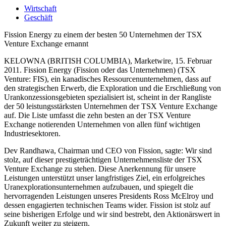
Wirtschaft
Geschäft
Fission Energy zu einem der besten 50 Unternehmen der TSX
Venture Exchange ernannt
KELOWNA (BRITISH COLUMBIA), Marketwire, 15. Februar
2011. Fission Energy (Fission oder das Unternehmen) (TSX
Venture: FIS), ein kanadisches Ressourcenunternehmen, dass auf
den strategischen Erwerb, die Exploration und die Erschließung von
Urankonzessionsgebieten spezialisiert ist, scheint in der Rangliste
der 50 leistungsstärksten Unternehmen der TSX Venture Exchange
auf. Die Liste umfasst die zehn besten an der TSX Venture
Exchange notierenden Unternehmen von allen fünf wichtigen
Industriesektoren.
Dev Randhawa, Chairman und CEO von Fission, sagte: Wir sind
stolz, auf dieser prestigeträchtigen Unternehmensliste der TSX
Venture Exchange zu stehen. Diese Anerkennung für unsere
Leistungen unterstützt unser langfristiges Ziel, ein erfolgreiches
Uranexplorationsunternehmen aufzubauen, und spiegelt die
hervorragenden Leistungen unseres Presidents Ross McElroy und
dessen engagierten technischen Teams wider. Fission ist stolz auf
seine bisherigen Erfolge und wir sind bestrebt, den Aktionärswert in
Zukunft weiter zu steigern.