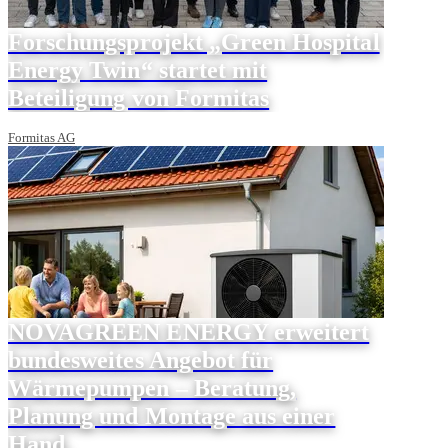
Forschungsprojekt „Green Hospital
Energy Twin“ startet mit
Beteiligung von Formitas
Formitas AG
NOVAGREEN ENERGY erweitert
bundesweites Angebot für
Wärmepumpen – Beratung,
Planung und Montage aus einer
Hand.