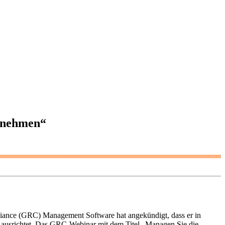
rnehmen“
iance (GRC) Management Software hat angekündigt, dass er in
ausrichtet. Das GRC-Webinar mit dem Titel „Managen Sie die