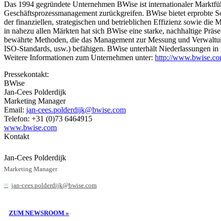
Das 1994 gegründete Unternehmen BWise ist internationaler Marktf
Geschäftsprozessmanagement zurückgreifen. BWise bietet erprobte So
der finanziellen, strategischen und betrieblichen Effizienz sowie d
in nahezu allen Märkten hat sich BWise eine starke, nachhaltige Pr
bewährte Methoden, die das Management zur Messung und Verwaltung
ISO-Standards, usw.) befähigen. BWise unterhält Niederlassungen i
Weitere Informationen zum Unternehmen unter:
http://www.bwise.c
Pressekontakt:
BWise
Jan-Cees Polderdijk
Marketing Manager
Email:
jan-cees.polderdijk@bwise.com
Telefon: +31 (0)73 6464915
www.bwise.com
Kontakt
Jan-Cees Polderdijk
Marketing Manager
jan-cees.polderdijk@bwise.com
ZUM NEWSROOM »