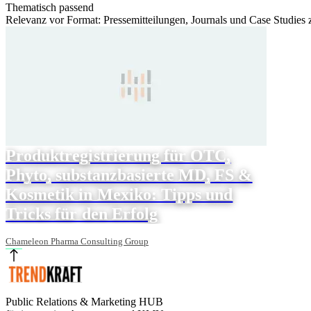
Thematisch passend
Relevanz vor Format: Pressemitteilungen, Journals und Case Studies
Produktregistrierung für OTC,
Phyto, substanzbasierte MD, FS &
Kosmetik in Mexiko: Tipps und
Tricks für den Erfolg
Chameleon Pharma Consulting Group
Public Relations & Marketing HUB