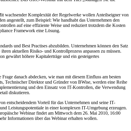
Mit wachsender Komplexität der Regelwerke wollen Anteilseigner von
en angestellt, zum Beispiel: Wie handhabt das Unternehmen den
ntrollen auf eine effiziente Weise und reduziert trotzdem die Kosten
pliance Framework eine Lösung.
tandards und Best Practises abzubilden. Unternehmen können den Satz
ihren aktuellen Risiko- und Kontrollprozess anpassen zu müssen.
on gewährt höhere Kapitalerträge und ein gesteigertes
 Frage danach abdecken, wie man mit diesem Einfluss am besten
ts, Technischer Direktor und Gründer von BWise, werden eine Reihe
Implementierung und den Einsatz von IT-Kontrollen, die Verwendung
ail diskutieren.
von entscheidendem Vorteil für das Unternehmen und seine IT-
und Leistungspotentiale in einer komplexen IT-Umgebung erzeugen.
europäische Webinar findet am Mittwoch dem 26. Mai 2010, 16:00
 mehr Informationen über das Webinar erhalten wollen.