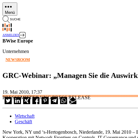
Direkt
zum
Menü
Inhalt
SUCHE
ANMELDEN
BWise Europe
Unternehmen
NEWSROOM
GRC-Webinar: „Managen Sie die Auswirku
19. Mai 2010, 17:37
PRESSEMITTEILUNG/PRESS RELEASE
Wirtschaft
Geschäft
New York, NY und ‘s-Hertogenbosch, Niederlande, 19. Mai 2010 – B
Kooperation mit Network Frontiers on Controls, IT Governance und