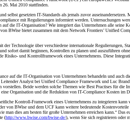
26. Mai 2010 stattfinden.
d selbst gesetzten IT-Standards als jemals zuvor auseinandersetzen. 
ompliance mit Regulierungen informiert werden. Untersuchungen werd
 auf die IT-Organisation? Wie integriert das Unternehmen alle seine Ko
von BWise bietet zusammen mit dem Network Frontiers’ Unified Com
it der Technologie über verschiedene internationale Regulierungen, S
nd sofort damit beginnen, Kontrollen zu planen und auszuführen ohne 
nde Risiko- und Kontrollframework eines Unternehmens. Diese Integrati
ce auf die IT-Organisation von Unternehmen behandeln und auch die
d Leitender Analyst bei Unified Compliance Framework und Luc Brand
 vorstellen. Beide werden solche Themen wie Best Practises für die 
ine Organisation und die Reduktion von IT-Compliance Kosten im Det
eitliche Kontroll-Framework eines Unternehmens zu integrieren kann 
der von BWise und dem UCF kann weitere bedeutende Kostenvorteile 
wie man dies am besten für große Unternehmen erreichen kann.“ Das 
e (
http://www.bwise.com/bwise-de/
), wenn Sie sich registrieren oder