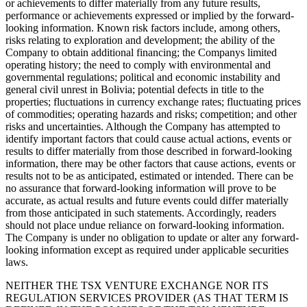
or achievements to differ materially from any future results,
performance or achievements expressed or implied by the forward-
looking information. Known risk factors include, among others,
risks relating to exploration and development; the ability of the
Company to obtain additional financing; the Companys limited
operating history; the need to comply with environmental and
governmental regulations; political and economic instability and
general civil unrest in Bolivia; potential defects in title to the
properties; fluctuations in currency exchange rates; fluctuating prices
of commodities; operating hazards and risks; competition; and other
risks and uncertainties. Although the Company has attempted to
identify important factors that could cause actual actions, events or
results to differ materially from those described in forward-looking
information, there may be other factors that cause actions, events or
results not to be as anticipated, estimated or intended. There can be
no assurance that forward-looking information will prove to be
accurate, as actual results and future events could differ materially
from those anticipated in such statements. Accordingly, readers
should not place undue reliance on forward-looking information.
The Company is under no obligation to update or alter any forward-
looking information except as required under applicable securities
laws.
NEITHER THE TSX VENTURE EXCHANGE NOR ITS
REGULATION SERVICES PROVIDER (AS THAT TERM IS