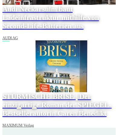
Audi Neckarsulm baut
Ladeinfrastruktur mithilfe von
Second-Life-Batterien aus
AUDI AG
STÜRMISCHE BRISE | Der
einzigartige Roman der SPIEGEL-
Bestsellerautorin Caren Benedikt
MAXIMUM Verlag