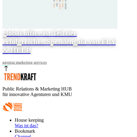
global office ist Teil der
erfolgreichen Spendengala von FLY
& HELP
agentur marketing services
Public Relations & Marketing HUB
für innovative Agenturen und KMU
Footer
House keeping
Main
Was ist das?
Bookmark
Channel