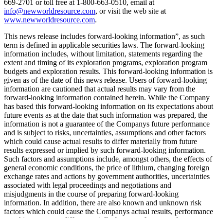
669-2701 or toll free at 1-800-663-0510, email at
info@newworldresource.com
, or visit the web site at
www.newworldresource.com
.
This news release includes forward-looking information”, as such
term is defined in applicable securities laws. The forward-looking
information includes, without limitation, statements regarding the
extent and timing of its exploration programs, exploration program
budgets and exploration results. This forward-looking information is
given as of the date of this news release. Users of forward-looking
information are cautioned that actual results may vary from the
forward-looking information contained herein. While the Company
has based this forward-looking information on its expectations about
future events as at the date that such information was prepared, the
information is not a guarantee of the Companys future performance
and is subject to risks, uncertainties, assumptions and other factors
which could cause actual results to differ materially from future
results expressed or implied by such forward-looking information.
Such factors and assumptions include, amongst others, the effects of
general economic conditions, the price of lithium, changing foreign
exchange rates and actions by government authorities, uncertainties
associated with legal proceedings and negotiations and
misjudgments in the course of preparing forward-looking
information. In addition, there are also known and unknown risk
factors which could cause the Companys actual results, performance