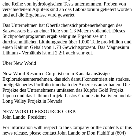
eine Reihe von hydrologischen Tests unternommen. Proben von
verschiedenem Aquifers sind an das Laboratorium geliefert worden
und auf die Ergebnisse wird gewartet.
Das Unternehmen hat Oberflächenstichprobenerhebungen des
Salzwassers bis zu einer Tiefe von 1.3 Metern vollendet. Dieses
Stichprobenprogramm ergab sehr gute Ergebnisse mit
durchschnittlichen Lithiumgraden über 1.000 Teile pro Million und
einen Kalium-Gehalt von 1.73 Gewichtsprozent. Das Magnesium
Lithium - Verhältnis ist mit 2.2:1 auch sehr gut.
Über New World
New World Resource Corp. ist ein in Kanada ansässiges
Explorationsunternehmen, das sich darauf konzentriert ein starkes,
breitgefächertes Portfolio innerhalb der Americas aufzubauen. Die
Projekte des Unternehmens umfassen das Kupfer Gold Projekt
Lipena und das Lithium Projekt Pastos Grandes in Bolivien und das
Long Valley Projekt in Nevada.
NEW WORLD RESOURCE CORP.
John Lando, President
For information with respect to the Company or the contents of this
news release, please contact John Lando or Don Flahiff at (604)