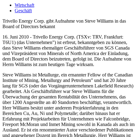
Wirtschaft
Geschäft
Trivello Energy Corp. gibt Aufnahme von Steve Williams in das
Board of Directors bekannt
16. Juni 2010 - Trivello Energy Corp. (TSXv: TRV, Frankfurt:
T6U1) (das Unternehmen”) ist erfreut, bekanntgeben zu können,
dass Steve Williams ehemaliger Geschäftsführer von SGS Canada
und Vizepräsident von Minerals of North America der Einladung,
dem Board of Directors beizutreten, gefolgt ist. Die Aufnahme von
Herrn Williams ist zum heutigen Tage wirksam.
Steve Williams ist Metallurge, ein ernannter Fellow of the Canadian
Institute of Mining, Metallurgy and Petroleum” und hat 20 Jahre
lang für SGS (oder das Vorgängerunternehmen Lakefield Research)
gearbeitet. Als Geschäftsführer war Steve Williams für die
Überwachung der gesamten Rentabilität des Unternehmens, das
über 1200 Angestellte an 40 Standorten beschäftigt, verantwortlich.
Herr Williams besitzt unter anderem Projekterfahrung in den
Bereichen Cu, Au, Ni und Polymetalle; darüber hinaus hat er
Erfahrung mit Projektarbeiten für Unternehmen wie Falconbridge,
Freeport McMoran und Inmet Mining sowohl in Kanada als auch im
Ausland. Er ist ein renommierter Autor verschiedener Publikationen
und angesehener Dozent im Bereich Metallurgie. Herr Williams ist