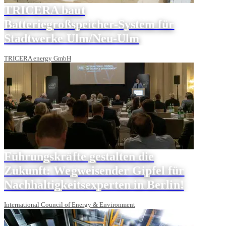
TRICERA baut
Batteriegroßspeicher-System für
Stadtwerke Ulm/Neu-Ulm
TRICERA energy GmbH
Führungskräfte gestalten die
Zukunft: Wegweisender Gipfel für
Nachhaltigkeitsexperten in Berlin!
International Council of Energy & Environment