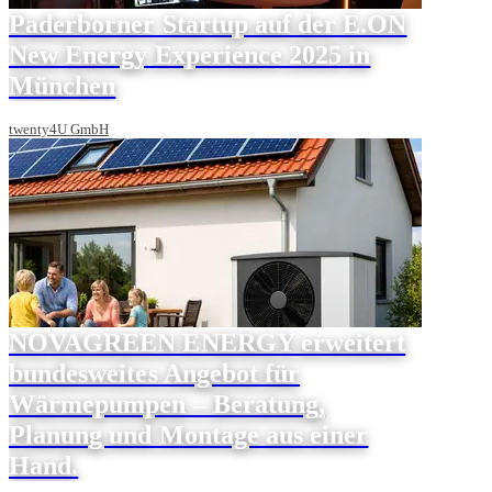
Paderborner Startup auf der E.ON
New Energy Experience 2025 in
München
twenty4U GmbH
NOVAGREEN ENERGY erweitert
bundesweites Angebot für
Wärmepumpen – Beratung,
Planung und Montage aus einer
Hand.