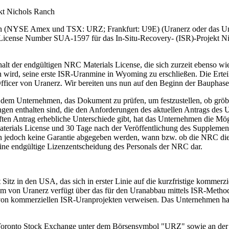
ekt Nichols Ranch
 (NYSE Amex und TSX: URZ; Frankfurt: U9E) (Uranerz oder das Untern
License Number SUA-1597 für das In-Situ-Recovery- (ISR)-Projekt 
rhalt der endgültigen NRC Materials License, die sich zurzeit ebenso w
rd, seine erste ISR-Uranmine in Wyoming zu erschließen. Die Erteilun
ficer von Uranerz. Wir bereiten uns nun auf den Beginn der Bauphase
dem Unternehmen, das Dokument zu prüfen, um festzustellen, ob gröber
gen enthalten sind, die den Anforderungen des aktuellen Antrags de
ten Antrag erhebliche Unterschiede gibt, hat das Unternehmen die Mög
terials License und 30 Tage nach der Veröffentlichung des Supplemen
ann jedoch keine Garantie abgegeben werden, wann bzw. ob die NRC die
 keine endgültige Lizenzentscheidung des Personals der NRC dar.
Sitz in den USA, das sich in erster Linie auf die kurzfristige komme
m von Uranerz verfügt über das für den Uranabbau mittels ISR-Metho
n kommerziellen ISR-Uranprojekten verweisen. Das Unternehmen hat ber
Toronto Stock Exchange unter dem Börsensymbol "URZ" sowie an der