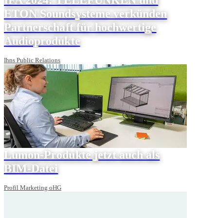
ETON Soundsysteme verkünden
Partnerschaft für hochwertige
Audioprodukte
Ihns Public Relations
Lumon-Produkte jetzt auch als
BIM-Datei
Profil Marketing oHG