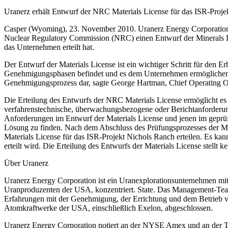
Uranerz erhält Entwurf der NRC Materials License für das ISR-Proj
Casper (Wyoming), 23. November 2010. Uranerz Energy Corporation
Nuclear Regulatory Commission (NRC) einen Entwurf der Minerals 
das Unternehmen erteilt hat.
Der Entwurf der Materials License ist ein wichtiger Schritt für den E
Genehmigungsphasen befindet und es dem Unternehmen ermöglichen wi
Genehmigungsprozess dar, sagte George Hartman, Chief Operating Of
Die Erteilung des Entwurfs der NRC Materials License ermöglicht es 
verfahrenstechnische, überwachungsbezogene oder Berichtanforderun
Anforderungen im Entwurf der Materials License und jenen im geprüf
Lösung zu finden. Nach dem Abschluss des Prüfungsprozesses der Ma
Materials License für das ISR-Projekt Nichols Ranch erteilen. Es k
erteilt wird. Die Erteilung des Entwurfs der Materials License stellt
Über Uranerz
Uranerz Energy Corporation ist ein Uranexplorationsunternehmen mit 
Uranproduzenten der USA, konzentriert. State. Das Management-Tea
Erfahrungen mit der Genehmigung, der Errichtung und dem Betrieb vo
Atomkraftwerke der USA, einschließlich Exelon, abgeschlossen.
Uranerz Energy Corporation notiert an der NYSE Amex und an der 