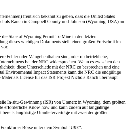
ehmen) freut sich bekannt zu geben, dass die United States
Nichols Ranch in Campbell County und Johnson (Wyoming, USA) an
ie die State of Wyoming Permit To Mine in den letzten
g dieses wichtigen Dokuments stellt einen großen Fortschritt im
 vor.
e Fehler oder Mängel enthalten sind, oder ob betriebliche,
s Unternehmens bei der NRC widersprechen. Wenn es zwischen den
lichkeit, diese Unterschiede mit der NRC zu besprechen und eine
tal Environmental Impact Statements kann die NRC die endgültige
 Materials License für das ISR-Projekt Nichols Ranch überhaupt
rzielle In-situ-Gewinnung (ISR) von Uranerz in Wyoming, dem größten
de erforderliche Know-how und kann zudem auf langjährige
eits langfristige Uranlieferverträge mit zwei der größten
 Frankfurter Börse unter dem Symbol "U9E".