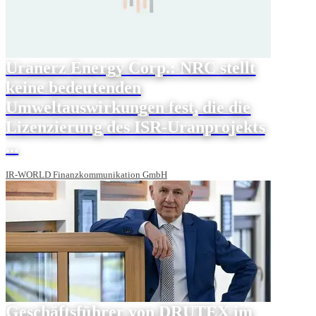
Uranerz Energy Corp.: NRC stellt
keine bedeutenden
Umweltauswirkungen fest, die die
Lizenzierung des ISR-Uranprojekts
...
IR-WORLD Finanzkommunikation GmbH
Geschäftsführer von DRUTEX im