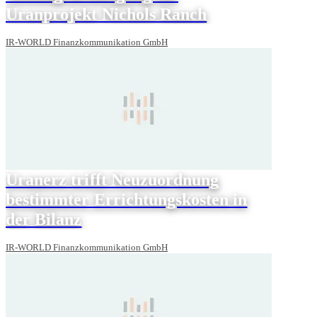
Uranprojekt Nichols Ranch
IR-WORLD Finanzkommunikation GmbH
Uranerz trifft Neuzuordnung
bestimmter Errichtungskosten in
der Bilanz
IR-WORLD Finanzkommunikation GmbH