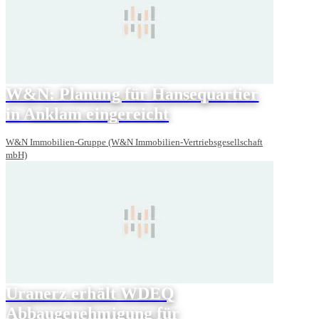
W&N: Planung für Hansequartier
in Anklam eingereicht
W&N Immobilien-Gruppe (W&N Immobilien-Vertriebsgesellschaft
mbH)
Uranerz erhält WDEQ
Abbaugenehmigung für