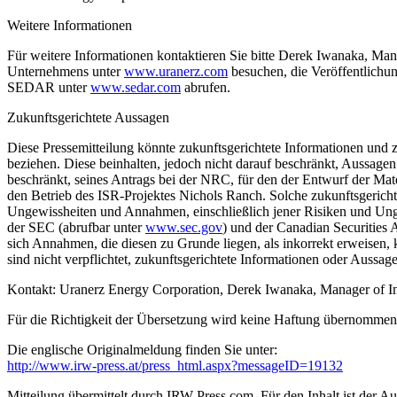
Weitere Informationen
Für weitere Informationen kontaktieren Sie bitte Derek Iwanaka, Man
Unternehmens unter
www.uranerz.com
besuchen, die Veröffentlichu
SEDAR unter
www.sedar.com
abrufen.
Zukunftsgerichtete Aussagen
Diese Pressemitteilung könnte zukunftsgerichtete Informationen und
beziehen. Diese beinhalten, jedoch nicht darauf beschränkt, Aussagen
beschränkt, seines Antrags bei der NRC, für den der Entwurf der Mat
den Betrieb des ISR-Projektes Nichols Ranch. Solche zukunftsgerichte
Ungewissheiten und Annahmen, einschließlich jener Risiken und Ungew
der SEC (abrufbar unter
www.sec.gov
) und der Canadian Securities 
sich Annahmen, die diesen zu Grunde liegen, als inkorrekt erweisen, 
sind nicht verpflichtet, zukunftsgerichtete Informationen oder Aussagen
Kontakt: Uranerz Energy Corporation, Derek Iwanaka, Manager of I
Für die Richtigkeit der Übersetzung wird keine Haftung übernommen!
Die englische Originalmeldung finden Sie unter:
http://www.irw-press.at/press_html.aspx?messageID=19132
Mitteilung übermittelt durch IRW-Press.com. Für den Inhalt ist der A