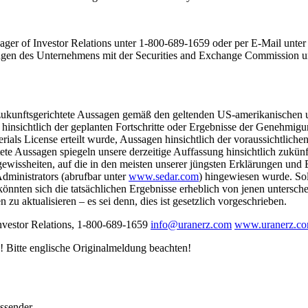
ager of Investor Relations unter 1-800-689-1659 oder per E-Mail unte
ngen des Unternehmens mit der Securities and Exchange Commission u
 zukunftsgerichtete Aussagen gemäß den geltenden US-amerikanischen u
 hinsichtlich der geplanten Fortschritte oder Ergebnisse der Genehmigu
erials License erteilt wurde, Aussagen hinsichtlich der voraussichtli
te Aussagen spiegeln unsere derzeitige Auffassung hinsichtlich zukünf
issheiten, auf die in den meisten unserer jüngsten Erklärungen und B
Administrators (abrufbar unter
www.sedar.com
) hingewiesen wurde. Sol
könnten sich die tatsächlichen Ergebnisse erheblich von jenen untersc
 zu aktualisieren ‒ es sei denn, dies ist gesetzlich vorgeschrieben.
nvestor Relations, 1-800-689-1659
info@uranerz.com
www.uranerz.c
 Bitte englische Originalmeldung beachten!
ussender