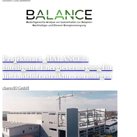
Projektstart „BALANCE“:
Intelligente Energieversorgung für
die Ladeinfrastruktur von morgen
chargeIQ GmbH