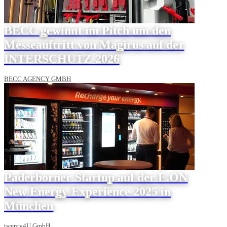
BECC gewinnt im Pitch um den
Messeauftritt von Magirus auf der
INTERSCHUTZ 2026
BECC AGENCY GMBH
Paderborner Startup auf der E.ON
New Energy Experience 2025 in
München
twenty4U GmbH