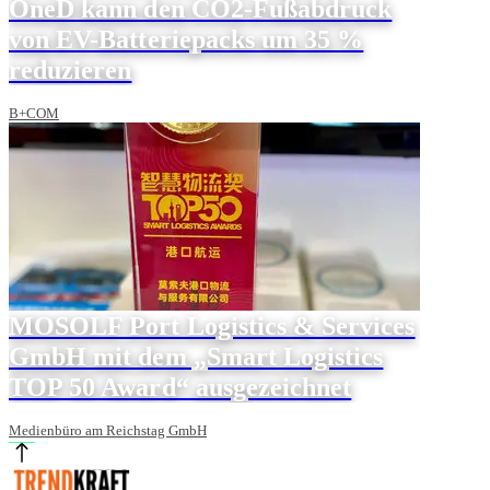
OneD kann den CO2-Fußabdruck
von EV-Batteriepacks um 35 %
reduzieren
B+COM
MOSOLF Port Logistics & Services
GmbH mit dem „Smart Logistics
TOP 50 Award“ ausgezeichnet
Medienbüro am Reichstag GmbH