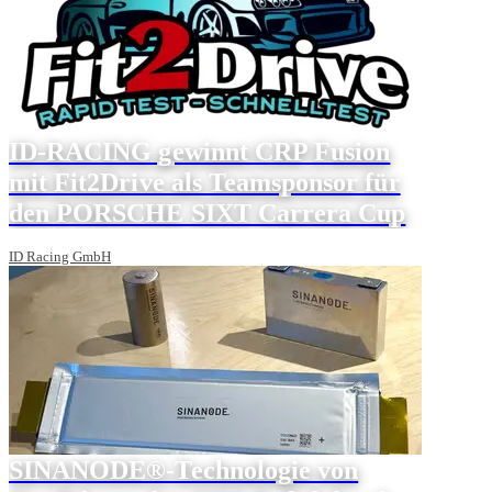
ID-RACING gewinnt CRP Fusion
mit Fit2Drive als Teamsponsor für
den PORSCHE SIXT Carrera Cup
ID Racing GmbH
SINANODE®-Technologie von