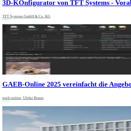
3D-KOnfigurator von TFT Systems - Vora
TFT Systems GmbH & Co. KG
GAEB-Online 2025 vereinfacht die Angebo
gaeb-online, Ulrike Braun