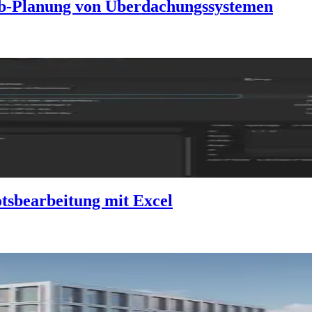
b-Planung von Überdachungssystemen
tsbearbeitung mit Excel