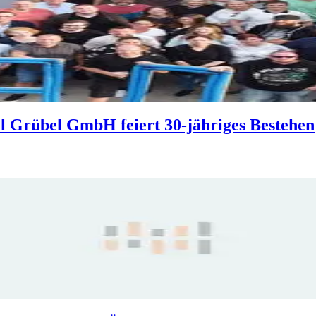
l Grübel GmbH feiert 30-jähriges Bestehen