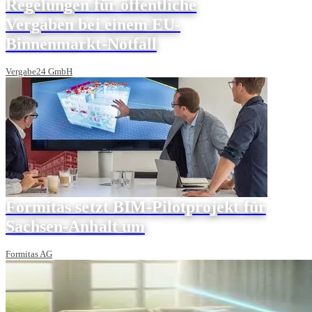
Regelungen für öffentliche
Vergaben bei einem EU-
Binnenmarkt-Notfall
Vergabe24 GmbH
Formitas setzt BIM-Pilotprojekt für
Sachsen-Anhalt um
Formitas AG