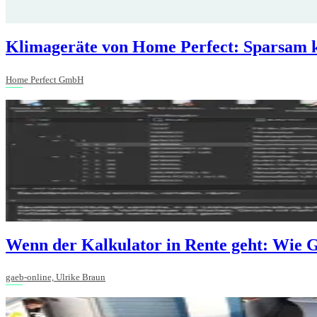
Klimageräte von Home Perfect: Sparsam 
Home Perfect GmbH
Wenn der Kalkulator in Rente geht: Wie G
gaeb-online, Ulrike Braun