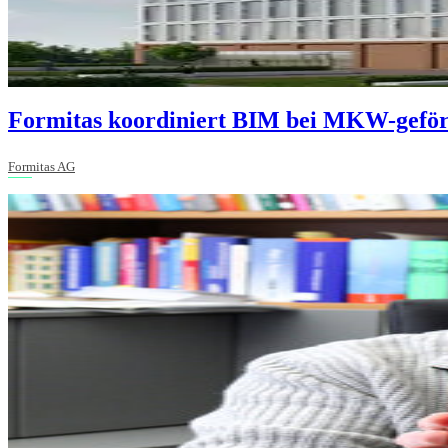
Formitas koordiniert BIM bei MKW-gefö
Formitas AG