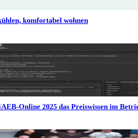
kühlen, komfortabel wohnen
AEB-Online 2025 das Preiswissen im Betrie