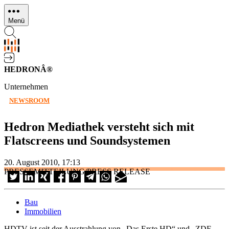
Direkt
zum
Menü
Inhalt
HEDRONÂ®
Unternehmen
NEWSROOM
Hedron Mediathek versteht sich mit
Flatscreens und Soundsystemen
20. August 2010, 17:13
PRESSEMITTEILUNG/PRESS RELEASE
Bau
Immobilien
HDTV ist seit der Ausstrahlung von „Das Erste HD“ und „ZDF