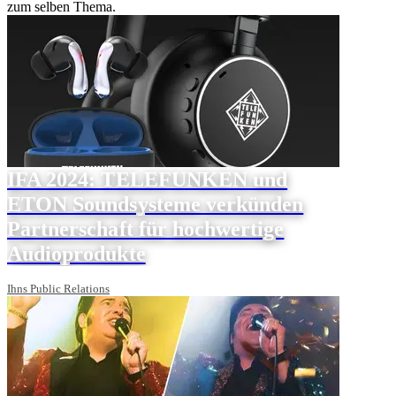
zum selben Thema.
IFA 2024: TELEFUNKEN und
ETON Soundsysteme verkünden
Partnerschaft für hochwertige
Audioprodukte
Ihns Public Relations