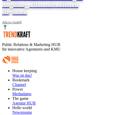
Augsburg, Ulm und weiteren
Regionen
Alkoto GmbH
Public Relations & Marketing HUB
für innovative Agenturen und KMU
Footer
House keeping
Main
Was ist das?
Bookmark
Channel
Power
Mediadaten
The game
Agentur HUB
Hello world
Newsrooms