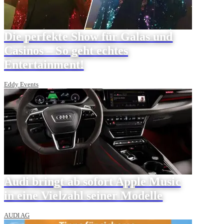
Die perfekte Show für Galas und
Casinos – So geht echtes
Entertainment!
Eddy Events
Audi bringt ab sofort Apple Music
in eine Vielzahl seiner Modelle
AUDI AG