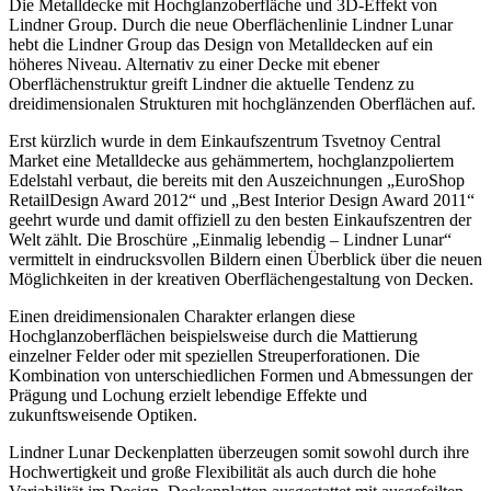
Die Metalldecke mit Hochglanzoberfläche und 3D-Effekt von
Lindner Group. Durch die neue Oberflächenlinie Lindner Lunar
hebt die Lindner Group das Design von Metalldecken auf ein
höheres Niveau. Alternativ zu einer Decke mit ebener
Oberflächenstruktur greift Lindner die aktuelle Tendenz zu
dreidimensionalen Strukturen mit hochglänzenden Oberflächen auf.
Erst kürzlich wurde in dem Einkaufszentrum Tsvetnoy Central
Market eine Metalldecke aus gehämmertem, hochglanzpoliertem
Edelstahl verbaut, die bereits mit den Auszeichnungen „EuroShop
RetailDesign Award 2012“ und „Best Interior Design Award 2011“
geehrt wurde und damit offiziell zu den besten Einkaufszentren der
Welt zählt. Die Broschüre „Einmalig lebendig – Lindner Lunar“
vermittelt in eindrucksvollen Bildern einen Überblick über die neuen
Möglichkeiten in der kreativen Oberflächengestaltung von Decken.
Einen dreidimensionalen Charakter erlangen diese
Hochglanzoberflächen beispielsweise durch die Mattierung
einzelner Felder oder mit speziellen Streuperforationen. Die
Kombination von unterschiedlichen Formen und Abmessungen der
Prägung und Lochung erzielt lebendige Effekte und
zukunftsweisende Optiken.
Lindner Lunar Deckenplatten überzeugen somit sowohl durch ihre
Hochwertigkeit und große Flexibilität als auch durch die hohe