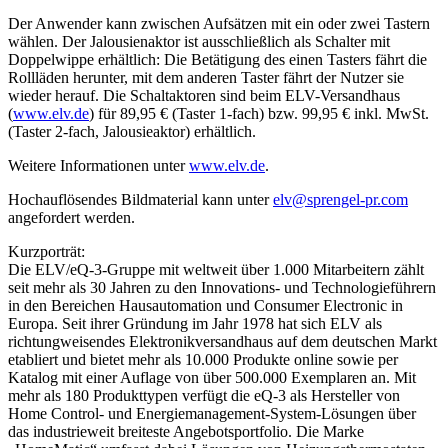
Der Anwender kann zwischen Aufsätzen mit ein oder zwei Tastern
wählen. Der Jalousienaktor ist ausschließlich als Schalter mit
Doppelwippe erhältlich: Die Betätigung des einen Tasters fährt die
Rollläden herunter, mit dem anderen Taster fährt der Nutzer sie
wieder herauf. Die Schaltaktoren sind beim ELV-Versandhaus
(
www.elv.de
) für 89,95 € (Taster 1-fach) bzw. 99,95 € inkl. MwSt.
(Taster 2-fach, Jalousieaktor) erhältlich.
Weitere Informationen unter
www.elv.de
.
Hochauflösendes Bildmaterial kann unter
elv@sprengel-pr.com
angefordert werden.
Kurzporträt:
Die ELV/eQ-3-Gruppe mit weltweit über 1.000 Mitarbeitern zählt
seit mehr als 30 Jahren zu den Innovations- und Technologieführern
in den Bereichen Hausautomation und Consumer Electronic in
Europa. Seit ihrer Gründung im Jahr 1978 hat sich ELV als
richtungweisendes Elektronikversandhaus auf dem deutschen Markt
etabliert und bietet mehr als 10.000 Produkte online sowie per
Katalog mit einer Auflage von über 500.000 Exemplaren an. Mit
mehr als 180 Produkttypen verfügt die eQ-3 als Hersteller von
Home Control- und Energiemanagement-System-Lösungen über
das industrieweit breiteste Angebotsportfolio. Die Marke