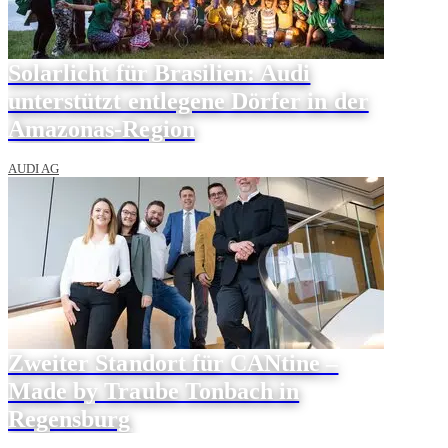
Solarlicht für Brasilien: Audi
unterstützt entlegene Dörfer in der
Amazonas-Region
AUDI AG
Zweiter Standort für CANtine –
Made by Traube Tonbach in
Regensburg