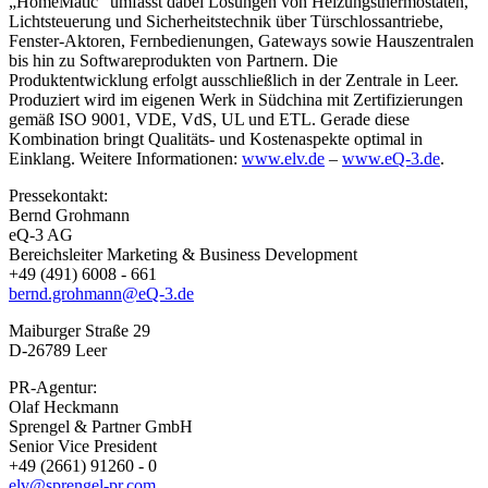
„HomeMatic“ umfasst dabei Lösungen von Heizungsthermostaten,
Lichtsteuerung und Sicherheitstechnik über Türschlossantriebe,
Fenster-Aktoren, Fernbedienungen, Gateways sowie Hauszentralen
bis hin zu Softwareprodukten von Partnern. Die
Produktentwicklung erfolgt ausschließlich in der Zentrale in Leer.
Produziert wird im eigenen Werk in Südchina mit Zertifizierungen
gemäß ISO 9001, VDE, VdS, UL und ETL. Gerade diese
Kombination bringt Qualitäts- und Kostenaspekte optimal in
Einklang. Weitere Informationen:
www.elv.de
–
www.eQ-3.de
.
Pressekontakt:
Bernd Grohmann
eQ-3 AG
Bereichsleiter Marketing & Business Development
+49 (491) 6008 - 661
bernd.grohmann@eQ-3.de
Maiburger Straße 29
D-26789 Leer
PR-Agentur:
Olaf Heckmann
Sprengel & Partner GmbH
Senior Vice President
+49 (2661) 91260 - 0
elv@sprengel-pr.com