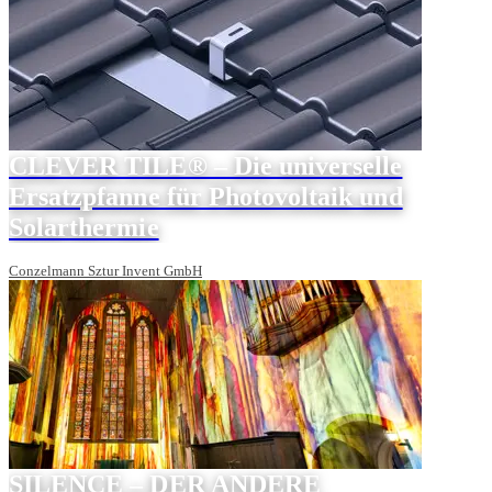
CLEVER TILE® – Die universelle
Ersatzpfanne für Photovoltaik und
Solarthermie
Conzelmann Sztur Invent GmbH
SILENCE – DER ANDERE