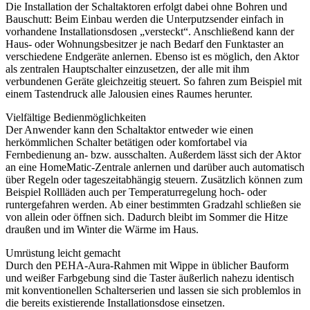
Die Installation der Schaltaktoren erfolgt dabei ohne Bohren und
Bauschutt: Beim Einbau werden die Unterputzsender einfach in
vorhandene Installationsdosen „versteckt“. Anschließend kann der
Haus- oder Wohnungsbesitzer je nach Bedarf den Funktaster an
verschiedene Endgeräte anlernen. Ebenso ist es möglich, den Aktor
als zentralen Hauptschalter einzusetzen, der alle mit ihm
verbundenen Geräte gleichzeitig steuert. So fahren zum Beispiel mit
einem Tastendruck alle Jalousien eines Raumes herunter.
Vielfältige Bedienmöglichkeiten
Der Anwender kann den Schaltaktor entweder wie einen
herkömmlichen Schalter betätigen oder komfortabel via
Fernbedienung an- bzw. ausschalten. Außerdem lässt sich der Aktor
an eine HomeMatic-Zentrale anlernen und darüber auch automatisch
über Regeln oder tageszeitabhängig steuern. Zusätzlich können zum
Beispiel Rollläden auch per Temperaturregelung hoch- oder
runtergefahren werden. Ab einer bestimmten Gradzahl schließen sie
von allein oder öffnen sich. Dadurch bleibt im Sommer die Hitze
draußen und im Winter die Wärme im Haus.
Umrüstung leicht gemacht
Durch den PEHA-Aura-Rahmen mit Wippe in üblicher Bauform
und weißer Farbgebung sind die Taster äußerlich nahezu identisch
mit konventionellen Schalterserien und lassen sie sich problemlos in
die bereits existierende Installationsdose einsetzen.