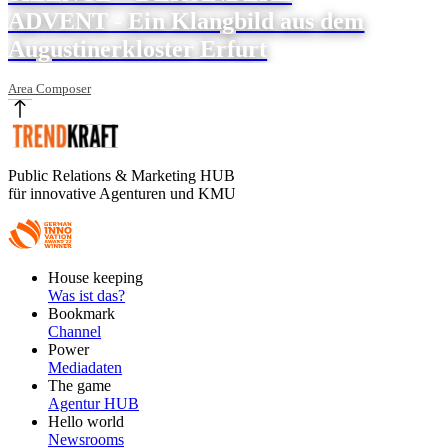
ADVENT - Ein Klangbild aus dem
Augustinerkloster Erfurt
Area Composer
Public Relations & Marketing HUB
für innovative Agenturen und KMU
Footer
House keeping
Main
Was ist das?
Bookmark
Channel
Power
Mediadaten
The game
Agentur HUB
Hello world
Newsrooms