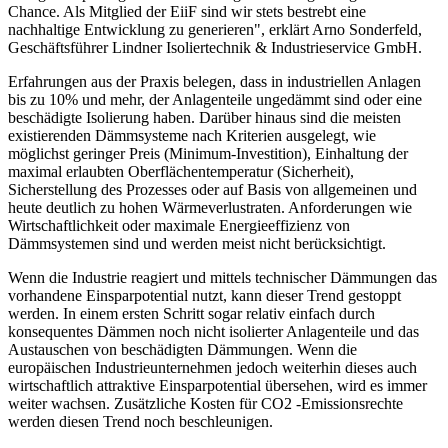
Chance. Als Mitglied der EiiF sind wir stets bestrebt eine
nachhaltige Entwicklung zu generieren", erklärt Arno Sonderfeld,
Geschäftsführer Lindner Isoliertechnik & Industrieservice GmbH.
Erfahrungen aus der Praxis belegen, dass in industriellen Anlagen
bis zu 10% und mehr, der Anlagenteile ungedämmt sind oder eine
beschädigte Isolierung haben. Darüber hinaus sind die meisten
existierenden Dämmsysteme nach Kriterien ausgelegt, wie
möglichst geringer Preis (Minimum-Investition), Einhaltung der
maximal erlaubten Oberflächentemperatur (Sicherheit),
Sicherstellung des Prozesses oder auf Basis von allgemeinen und
heute deutlich zu hohen Wärmeverlustraten. Anforderungen wie
Wirtschaftlichkeit oder maximale Energieeffizienz von
Dämmsystemen sind und werden meist nicht berücksichtigt.
Wenn die Industrie reagiert und mittels technischer Dämmungen das
vorhandene Einsparpotential nutzt, kann dieser Trend gestoppt
werden. In einem ersten Schritt sogar relativ einfach durch
konsequentes Dämmen noch nicht isolierter Anlagenteile und das
Austauschen von beschädigten Dämmungen. Wenn die
europäischen Industrieunternehmen jedoch weiterhin dieses auch
wirtschaftlich attraktive Einsparpotential übersehen, wird es immer
weiter wachsen. Zusätzliche Kosten für CO2 -Emissionsrechte
werden diesen Trend noch beschleunigen.