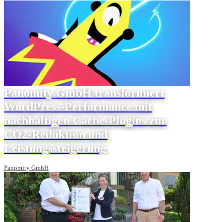
Panomity GmbH transformiert
WordPress-Performance mit
nachhaltigen Cache-Plugins zur
CO2-Reduktion und
Leistungssteigerung
Panomity GmbH