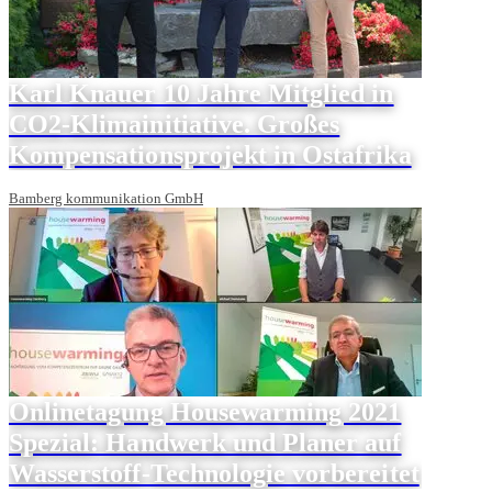
Karl Knauer 10 Jahre Mitglied in
CO2-Klimainitiative. Großes
Kompensationsprojekt in Ostafrika
Bamberg kommunikation GmbH
Onlinetagung Housewarming 2021
Spezial: Handwerk und Planer auf
Wasserstoff-Technologie vorbereitet