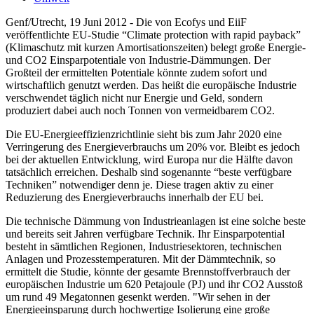
Genf/Utrecht, 19 Juni 2012 - Die von Ecofys und EiiF
veröffentlichte EU-Studie “Climate protection with rapid payback”
(Klimaschutz mit kurzen Amortisationszeiten) belegt große Energie-
und CO2 Einsparpotentiale von Industrie-Dämmungen. Der
Großteil der ermittelten Potentiale könnte zudem sofort und
wirtschaftlich genutzt werden. Das heißt die europäische Industrie
verschwendet täglich nicht nur Energie und Geld, sondern
produziert dabei auch noch Tonnen von vermeidbarem CO2.
Die EU-Energieeffizienzrichtlinie sieht bis zum Jahr 2020 eine
Verringerung des Energieverbrauchs um 20% vor. Bleibt es jedoch
bei der aktuellen Entwicklung, wird Europa nur die Hälfte davon
tatsächlich erreichen. Deshalb sind sogenannte “beste verfügbare
Techniken” notwendiger denn je. Diese tragen aktiv zu einer
Reduzierung des Energieverbrauchs innerhalb der EU bei.
Die technische Dämmung von Industrieanlagen ist eine solche beste
und bereits seit Jahren verfügbare Technik. Ihr Einsparpotential
besteht in sämtlichen Regionen, Industriesektoren, technischen
Anlagen und Prozesstemperaturen. Mit der Dämmtechnik, so
ermittelt die Studie, könnte der gesamte Brennstoffverbrauch der
europäischen Industrie um 620 Petajoule (PJ) und ihr CO2 Ausstoß
um rund 49 Megatonnen gesenkt werden. "Wir sehen in der
Energieeinsparung durch hochwertige Isolierung eine große