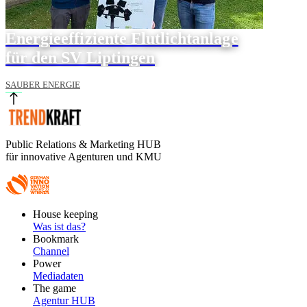
Energieeffiziente Flutlichtanlage
für den SV Liptingen
SAUBER ENERGIE
Public Relations & Marketing HUB
für innovative Agenturen und KMU
Footer
House keeping
Main
Was ist das?
Bookmark
Channel
Power
Mediadaten
The game
Agentur HUB