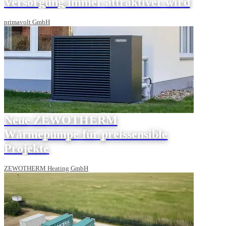
Versorgung immer attraktiver wird
primavolt GmbH
Neue ZEWOTHERM
Wärmepumpe für preissensible
Projekte
ZEWOTHERM Heating GmbH