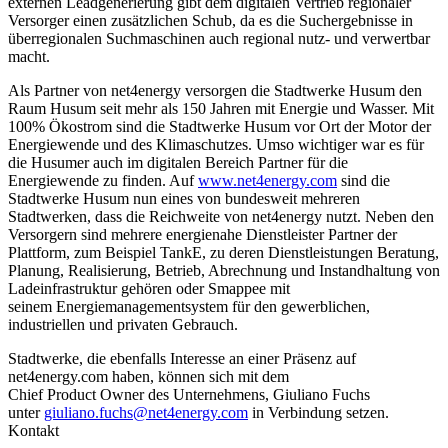
externen Leadgenerierung gibt dem digitalen Vertrieb regionaler
Versorger einen zusätzlichen Schub, da es die Suchergebnisse in
überregionalen Suchmaschinen auch regional nutz- und verwertbar
macht.
Als Partner von net4energy versorgen die Stadtwerke Husum den
Raum Husum seit mehr als 150 Jahren mit Energie und Wasser. Mit
100% Ökostrom sind die Stadtwerke Husum vor Ort der Motor der
Energiewende und des Klimaschutzes. Umso wichtiger war es für
die Husumer auch im digitalen Bereich Partner für die
Energiewende zu finden. Auf
www.net4energy.com
sind die
Stadtwerke Husum nun eines von bundesweit mehreren
Stadtwerken, dass die Reichweite von net4energy nutzt. Neben den
Versorgern sind mehrere energienahe Dienstleister Partner der
Plattform, zum Beispiel TankE, zu deren Dienstleistungen Beratung,
Planung, Realisierung, Betrieb, Abrechnung und Instandhaltung von
Ladeinfrastruktur gehören oder Smappee mit
seinem Energiemanagementsystem für den gewerblichen,
industriellen und privaten Gebrauch.
Stadtwerke, die ebenfalls Interesse an einer Präsenz auf
net4energy.com haben, können sich mit dem
Chief Product Owner des Unternehmens, Giuliano Fuchs
unter
giuliano.fuchs@net4energy.com
in Verbindung setzen.
Kontakt