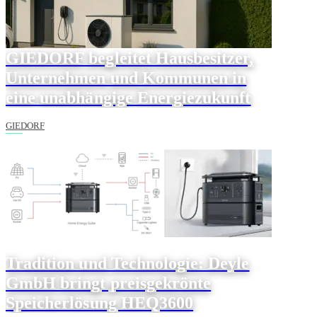
GIEDORF begleitet Hausbesitzer,
Unternehmen und Kommunen in
eine unabhängige Energiezukunft
GIEDORF
Tradition und Technologie: Deyle
GmbH bringt preisgekrönte
Speicherlösung HEQ3600