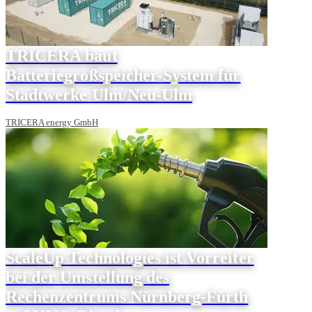
TRICERA baut
Batteriegroßspeicher-System für
Stadtwerke Ulm/Neu-Ulm
TRICERA energy GmbH
ScaleUp Technologies ist Vorreiter
bei der Umstellung des
Rechenzentrums Nürnberg-Fürth