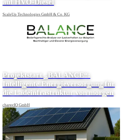
auf HVO-Diesel
ScaleUp Technologies GmbH & Co. KG
Projektstart „BALANCE“:
Intelligente Energieversorgung für
die Ladeinfrastruktur von morgen
chargeIQ GmbH