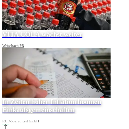
VITA COLA wächst weiter
Weissbach PR
In Zeiten hoher Inflation boomen
Einkaufsgemeinschaften
RCP-Sparvorteil GmbH