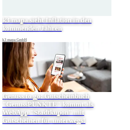
k3 mapa sieht Inflation in den
kommenden Jahren
k3 mapa GmbH
Genuss to go: Gutscheinbuch
"GenussPUNKTE" kommt als
WebApp "Stadtkupon" mit
Gutscheinen für unterwegs!