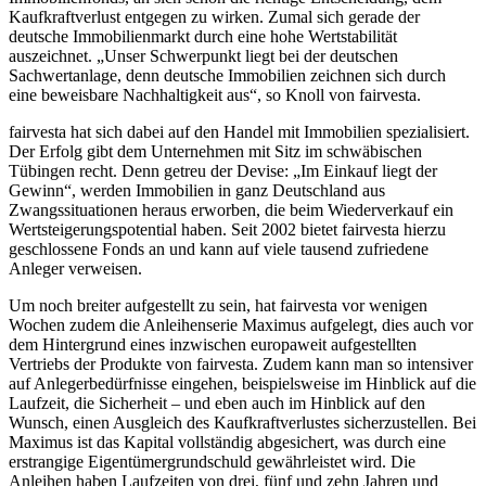
Kaufkraftverlust entgegen zu wirken. Zumal sich gerade der
deutsche Immobilienmarkt durch eine hohe Wertstabilität
auszeichnet. „Unser Schwerpunkt liegt bei der deutschen
Sachwertanlage, denn deutsche Immobilien zeichnen sich durch
eine beweisbare Nachhaltigkeit aus“, so Knoll von fairvesta.
fairvesta hat sich dabei auf den Handel mit Immobilien spezialisiert.
Der Erfolg gibt dem Unternehmen mit Sitz im schwäbischen
Tübingen recht. Denn getreu der Devise: „Im Einkauf liegt der
Gewinn“, werden Immobilien in ganz Deutschland aus
Zwangssituationen heraus erworben, die beim Wiederverkauf ein
Wertsteigerungspotential haben. Seit 2002 bietet fairvesta hierzu
geschlossene Fonds an und kann auf viele tausend zufriedene
Anleger verweisen.
Um noch breiter aufgestellt zu sein, hat fairvesta vor wenigen
Wochen zudem die Anleihenserie Maximus aufgelegt, dies auch vor
dem Hintergrund eines inzwischen europaweit aufgestellten
Vertriebs der Produkte von fairvesta. Zudem kann man so intensiver
auf Anlegerbedürfnisse eingehen, beispielsweise im Hinblick auf die
Laufzeit, die Sicherheit – und eben auch im Hinblick auf den
Wunsch, einen Ausgleich des Kaufkraftverlustes sicherzustellen. Bei
Maximus ist das Kapital vollständig abgesichert, was durch eine
erstrangige Eigentümergrundschuld gewährleistet wird. Die
Anleihen haben Laufzeiten von drei, fünf und zehn Jahren und