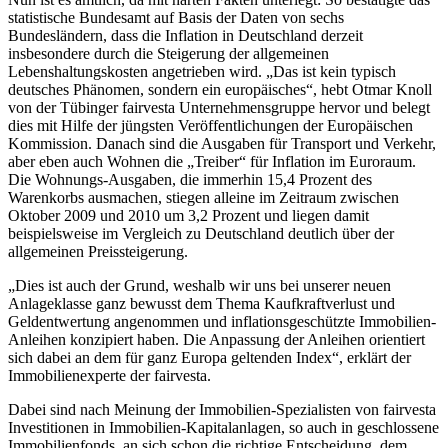
statistische Bundesamt auf Basis der Daten von sechs
Bundesländern, dass die Inflation in Deutschland derzeit
insbesondere durch die Steigerung der allgemeinen
Lebenshaltungskosten angetrieben wird. „Das ist kein typisch
deutsches Phänomen, sondern ein europäisches“, hebt Otmar Knoll
von der Tübinger fairvesta Unternehmensgruppe hervor und belegt
dies mit Hilfe der jüngsten Veröffentlichungen der Europäischen
Kommission. Danach sind die Ausgaben für Transport und Verkehr,
aber eben auch Wohnen die „Treiber“ für Inflation im Euroraum.
Die Wohnungs-Ausgaben, die immerhin 15,4 Prozent des
Warenkorbs ausmachen, stiegen alleine im Zeitraum zwischen
Oktober 2009 und 2010 um 3,2 Prozent und liegen damit
beispielsweise im Vergleich zu Deutschland deutlich über der
allgemeinen Preissteigerung.
„Dies ist auch der Grund, weshalb wir uns bei unserer neuen
Anlageklasse ganz bewusst dem Thema Kaufkraftverlust und
Geldentwertung angenommen und inflationsgeschützte Immobilien-
Anleihen konzipiert haben. Die Anpassung der Anleihen orientiert
sich dabei an dem für ganz Europa geltenden Index“, erklärt der
Immobilienexperte der fairvesta.
Dabei sind nach Meinung der Immobilien-Spezialisten von fairvesta
Investitionen in Immobilien-Kapitalanlagen, so auch in geschlossene
Immobilienfonds, an sich schon die richtige Entscheidung, dem