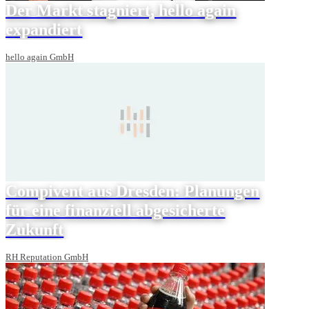
Der Markt stagniert, hello again
expandiert
hello again GmbH
Compivent aus Dresden: Planungen
für eine finanziell abgesicherte
Zukunft
RH Reputation GmbH