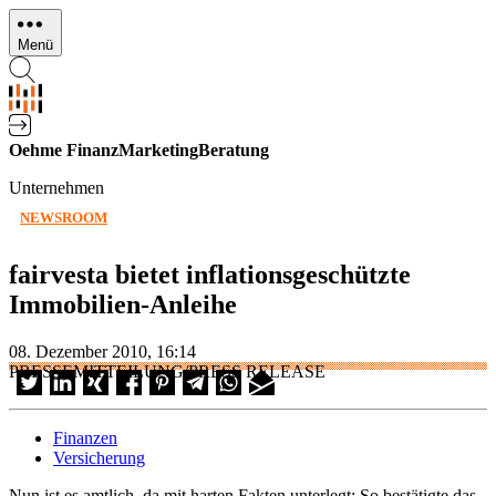
Direkt
zum
Menü
Inhalt
Oehme FinanzMarketingBeratung
Unternehmen
NEWSROOM
fairvesta bietet inflationsgeschützte
Immobilien-Anleihe
08. Dezember 2010, 16:14
PRESSEMITTEILUNG/PRESS RELEASE
Finanzen
Versicherung
Nun ist es amtlich, da mit harten Fakten unterlegt: So bestätigte das