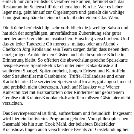
einfach nur zum Frühstück verabreden können, befindet sich das
Restaurant im Seitenschiff der ehemaligen Kirche. Wer es lieber
leger mag, geht hinauf zur Orgelempore und genießt die wohlige
Loungeatmosphäre bei einem Cocktail oder einem Glas Wein.
Die Küche berücksichtigt sehr vorbildlich die jeweilige Saison und
hat sich der sorgfältigen, unverfälschten Zubereitung sehr guter
mediterraner Gerichte mit asiatischem Einschlag verschrieben. Und
das zu jeder Tageszeit: Ob morgens, mittags oder am Abend -
Chefkoch Jörg Krölls und sein Team sorgen dafür, dass neben dem
einzigartigen Ambiente den Gästen auch die besondere Küche in
Erinnerung bleibt. So offeriert die abwechslungsreiche Speisekarte
beispielsweise Spanferkelrücken unter einer Kakaokruste auf
sautiertem Spargel, Spitzmorcheln, jungen Erbsen und Kartoffeln
oder Straußenfilet mit Carabiniero, Trüffel-Hollandaise und einer
Kartoffeltarte. Die servierten Speisen sind kreativ, gut abgeschmeckt
und preislich nicht überzogen. Auch auf Klassiker wie Wiener
Kalbschnitzel mit Bratkartoffeln oder Rinderfilet auf gebratenem
Gemüse mit Kräuter-Knoblauch-Kartoffeln müssen Gäste hier nicht
verzichten.
Das Servicepersonal ist flink, aufmerksam und freundlich. Insgesamt
wird hier ein kultiviertes Programm geboten. Vom philosophischen
Gastmahl bis hin zum Cook Mahl, der beliebten Bielefelder
Kochshow, tragen auch verschiedene Events zur Gästebindung bei.