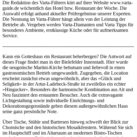
Die Redaktion des Varta-Führers kürt auf ihrer Website www.varta-
guide.de wöchentlich das Hotel bzw. Restaurant der Woche. Die
Auswahl erfolgt anhand aktueller Prüfergebnisse unserer Experten.
Die Nennung im Varta-Führer hängt allein von der Leistung der
Betriebe ab. Vergeben werden Varta-Diamanten und Varta Tipps für
besonderes Ambiente, erstklassige Küche oder für aufmerksamen
Service.
--------------------------------------------------------------------------------------
Kann ein Gotteshaus ein Restaurant beherbergen? Die Antwort auf
dieses Frage findet man in der Bielefelder Innenstadt. Hier wurde
die neugotische Martini-Kirche behutsam und liebevoll in einen
gastronomischen Betrieb umgewandelt. Zugegeben, die Location
erscheint zunächst etwas ungewöhnlich, aber das »Glück und
Seligkeit« in der Artur-Ladebeck-Straße ist zweifellos ein echter
»Hingucker«. Besonders die harmonische Kombination aus Alt und
Neu fasziniert den erstaunten Besucher. Auch die extravagante
Lichtgestaltung sowie individuelle Einrichtungs- und
Dekorationsgegenstände geben diesem außergewöhnlichen Haus
seine ganz persönliche Note.
Über Tische, Stühle und Bartresen hinweg schweift der Blick zur
Chornische und den historischen Mosaikfenstern. Während Sie sich
im Hauptschiff und im Altarraum an modernen Bistro-Tischen