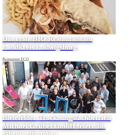
Das erste BIO Restaurant im
Landkreis Ludwigsburg
Restaurant ECO
Bielefelder Trocknungsfachbetrieb
Michael Grübel GmbH feiert 30-
jähriges Bestehen