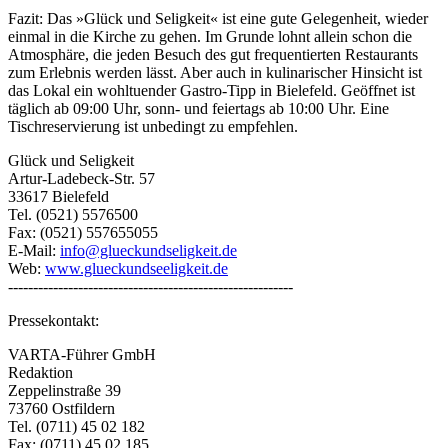
Fazit: Das »Glück und Seligkeit« ist eine gute Gelegenheit, wieder
einmal in die Kirche zu gehen. Im Grunde lohnt allein schon die
Atmosphäre, die jeden Besuch des gut frequentierten Restaurants
zum Erlebnis werden lässt. Aber auch in kulinarischer Hinsicht ist
das Lokal ein wohltuender Gastro-Tipp in Bielefeld. Geöffnet ist
täglich ab 09:00 Uhr, sonn- und feiertags ab 10:00 Uhr. Eine
Tischreservierung ist unbedingt zu empfehlen.
Glück und Seligkeit
Artur-Ladebeck-Str. 57
33617 Bielefeld
Tel. (0521) 5576500
Fax: (0521) 557655055
E-Mail:
info@glueckundseligkeit.de
Web:
www.glueckundseeligkeit.de
---------------------------------------------------------
Pressekontakt:
VARTA-Führer GmbH
Redaktion
Zeppelinstraße 39
73760 Ostfildern
Tel. (0711) 45 02 182
Fax: (0711) 45 02 185