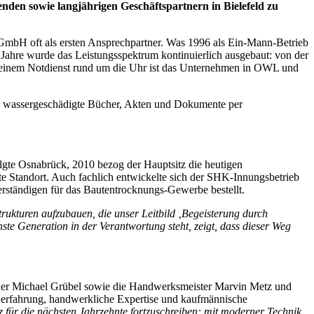
nden sowie langjährigen Geschäftspartnern in Bielefeld zu
GmbH oft als ersten Ansprechpartner. Was 1996 als Ein-Mann-Betrieb
 Jahre wurde das Leistungsspektrum kontinuierlich ausgebaut: von der
 einem Notdienst rund um die Uhr ist das Unternehmen in OWL und
 sie wassergeschädigte Bücher, Akten und Dokumente per
olgte Osnabrück, 2010 bezog der Hauptsitz die heutigen
 Standort. Auch fachlich entwickelte sich der SHK-Innungsbetrieb
rständigen für das Bautentrocknungs-Gewerbe bestellt.
rukturen aufzubauen, die unser Leitbild ‚Begeisterung durch
hste Generation in der Verantwortung steht, zeigt, dass dieser Weg
der Michael Grübel sowie die Handwerksmeister Marvin Metz und
enerfahrung, handwerkliche Expertise und kaufmännische
 für die nächsten Jahrzehnte fortzuschreiben: mit moderner Technik,