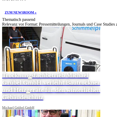
ZUM NEWSROOM »
Thematisch passend
Relevanz vor Format: Pressemitteilungen, Journals und Case Studies
Trocknungsfachbetrieb Michael
Grübel GmbH verleiht Bautrockner
und Heizgeräte für den winterlichen
Gebäudeschutz
Michael Grübel GmbH