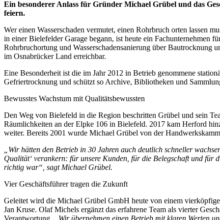
Ein besonderer Anlass für Gründer Michael Grübel und das Gesch
feiern.
Wer einen Wasserschaden vermutet, einen Rohrbruch orten lassen mu
in einer Bielefelder Garage begann, ist heute ein Fachunternehmen f
Rohrbruchortung und Wasserschadensanierung über Bautrocknung und
im Osnabrücker Land erreichbar.
Eine Besonderheit ist die im Jahr 2012 in Betrieb genommene station
Gefriertrocknung und schützt so Archive, Bibliotheken und Sammlun
Bewusstes Wachstum mit Qualitätsbewussten
Den Weg von Bielefeld in die Region beschritten Grübel und sein Tea
Räumlichkeiten an der Elpke 106 in Bielefeld. 2017 kam Herford hi
weiter. Bereits 2001 wurde Michael Grübel von der Handwerkskammer 
„Wir hätten den Betrieb in 30 Jahren auch deutlich schneller wachse
Qualität‘ verankern: für unsere Kunden, für die Belegschaft und für d
richtig war“, sagt Michael Grübel.
Vier Geschäftsführer tragen die Zukunft
Geleitet wird die Michael Grübel GmbH heute von einem vierköpfig
Jan Kruse. Olaf Michels ergänzt das erfahrene Team als vierter Gesc
Verantwortung.
„Wir übernehmen einen Betrieb mit klaren Werten und 