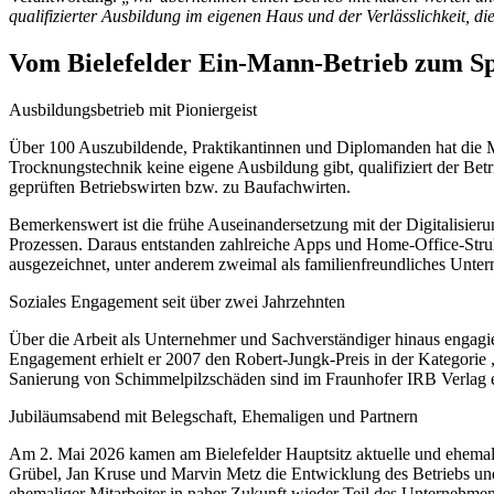
qualifizierter Ausbildung im eigenen Haus und der Verlässlichkeit, d
Vom Bielefelder Ein-Mann-Betrieb zum Spe
Ausbildungsbetrieb mit Pioniergeist
Über 100 Auszubildende, Praktikantinnen und Diplomanden hat die M
Trocknungstechnik keine eigene Ausbildung gibt, qualifiziert der Bet
geprüften Betriebswirten bzw. zu Baufachwirten.
Bemerkenswert ist die frühe Auseinandersetzung mit der Digitalisier
Prozessen. Daraus entstanden zahlreiche Apps und Home-Office-Stru
ausgezeichnet, unter anderem zweimal als familienfreundliches Unte
Soziales Engagement seit über zwei Jahrzehnten
Über die Arbeit als Unternehmer und Sachverständiger hinaus engagie
Engagement erhielt er 2007 den Robert-Jungk-Preis in der Kategori
Sanierung von Schimmelpilzschäden sind im Fraunhofer IRB Verlag er
Jubiläumsabend mit Belegschaft, Ehemaligen und Partnern
Am 2. Mai 2026 kamen am Bielefelder Hauptsitz aktuelle und ehemali
Grübel, Jan Kruse und Marvin Metz die Entwicklung des Betriebs un
ehemaliger Mitarbeiter in naher Zukunft wieder Teil des Unternehmens 