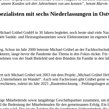
ie unsere Kunden seit drei Jahrzehnten von uns kennen“, betont Marvin 
zialisten mit sechs Niederlassungen in Ost
ichael Grübel GmbH in 30 Jahren begleitet, noch heute sind viele Na
rieb Sanitär- und Heizungsbaumeister sowie Elektromeister im eigenen 
ung. Schon im Jahr 2000 betreute Michael Grübel an der Fachhochschul
kturen, lange bevor die Pandemie das Thema in den Fokus rückte. Für 
rnehmen von der Stadt Bielefeld und dem Bündnis für Familie in den J
rt sich Michael Grübel seit 2003 mit dem Projekt „Michael Grübel Hel
e „Unternehmen im Wandel“. Auch sein Fachwissen gibt Grübel gerne 
schienen, zuletzt im Jahr 2025 „Bautentrocknung – Prüfungsfragen au
ge Mitarbeitende sowie langjährige Geschäftspartner zusammen, um da
d die Bedeutung der Mitarbeitenden für den gemeinsamen Erfolg. Ein
sein wird. Das ist ein Zeichen für die langfristige Verbundenheit, die 