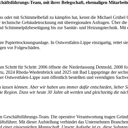
äftsführungs-Team, mit ihrer Belegschaft, ehemaligen Mitarbeite
ss oder mit Schimmelbefall zu kämpfen hat, kennt die Michael Grübel 
ür technische Gebäudetrocknung mit überregionalen Anfragen. Über die
 Schimmelpilzbeseitigung bis zur Sanitär- und Heizungstechnik. Mit
äre Papiertrocknungsanlage. In Ostwestfalen-Lippe einzigartig, rettet
gen vor Folgeschäden.
m Schritt für Schritt: 2006 öffnete die Niederlassung Detmold, 2008 f
nzu, 2024 Rheda-Wiedenbrück und 2025 mit Bad Lippspringe der sechste
Ostwestfalen-Lippe zum öffentlich bestellten und vereidigten Sachve
n lassen können. Aber wir haben uns immer dafür entschieden, lieber St
ie Region. Dass wir heute 30 Jahre alt werden und gleichzeitig die näc
en Geschäftsführungs-Team. Die operative Verantwortung tragen Grün
häftsführer. Mit dieser Aufstellung verbindet das Unternehmen Branch
einer eingespielten Mannschaft. Unsere Aufgabe ist es, diese Substanz