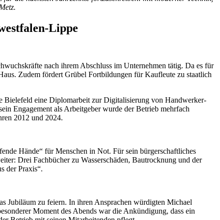
Metz.
westfalen-Lippe
chwuchskräfte nach ihrem Abschluss im Unternehmen tätig. Da es für
Haus. Zudem fördert Grübel Fortbildungen für Kaufleute zu staatlich
e Bielefeld eine Diplomarbeit zur Digitalisierung von Handwerker-
sein Engagement als Arbeitgeber wurde der Betrieb mehrfach
ahren 2012 und 2024.
fende Hände“ für Menschen in Not. Für sein bürgerschaftliches
weiter: Drei Fachbücher zu Wasserschäden, Bautrocknung und der
s der Praxis“.
s Jubiläum zu feiern. In ihren Ansprachen würdigten Michael
 besonderer Moment des Abends war die Ankündigung, dass ein
der Betrieb mit seinen Mitarbeitenden pflegt.