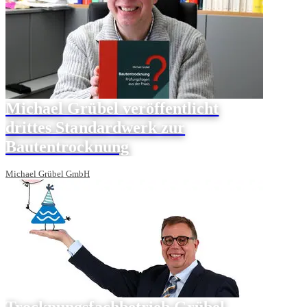
Michael Grübel veröffentlicht
drittes Standardwerk zur
Bautentrocknung
Michael Grübel GmbH
Trocknungsfachbetrieb Grübel