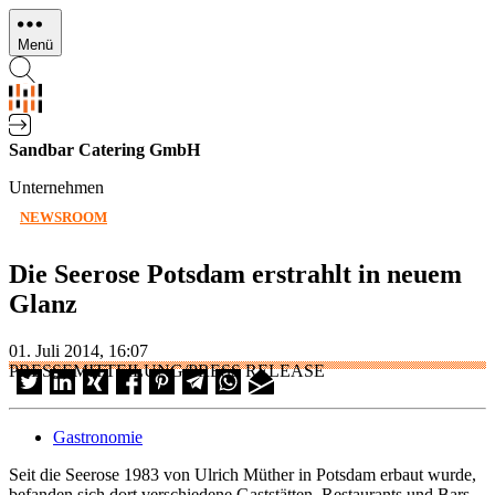
Direkt
zum
Menü
Inhalt
Sandbar Catering GmbH
Unternehmen
NEWSROOM
Die Seerose Potsdam erstrahlt in neuem
Glanz
01. Juli 2014, 16:07
PRESSEMITTEILUNG/PRESS RELEASE
Gastronomie
Seit die Seerose 1983 von Ulrich Müther in Potsdam erbaut wurde,
befanden sich dort verschiedene Gaststätten, Restaurants und Bars.