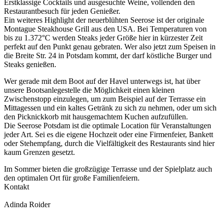
Erstklassige Cocktails und ausgesuchte Weine, vollenden den
Restaurantbesuch für jeden Genießer.
Ein weiteres Highlight der neuerblühten Seerose ist der originale
Montague Steakhouse Grill aus den USA. Bei Temperaturen von
bis zu 1.372°C werden Steaks jeder Größe hier in kürzester Zeit
perfekt auf den Punkt genau gebraten. Wer also jetzt zum Speisen in
die Breite Str. 24 in Potsdam kommt, der darf köstliche Burger und
Steaks genießen.
Wer gerade mit dem Boot auf der Havel unterwegs ist, hat über
unsere Bootsanlegestelle die Möglichkeit einen kleinen
Zwischenstopp einzulegen, um zum Beispiel auf der Terrasse ein
Mittagessen und ein kaltes Getränk zu sich zu nehmen, oder um sich
den Picknickkorb mit hausgemachtem Kuchen aufzufüllen.
Die Seerose Potsdam ist die optimale Location für Veranstaltungen
jeder Art. Sei es die eigene Hochzeit oder eine Firmenfeier, Bankett
oder Stehempfang, durch die Vielfältigkeit des Restaurants sind hier
kaum Grenzen gesetzt.
Im Sommer bieten die großzügige Terrasse und der Spielplatz auch
den optimalen Ort für große Familienfeiern.
Kontakt
Adinda Roider