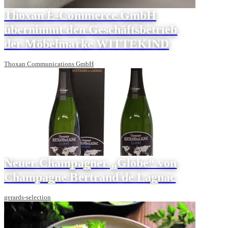
Thoxan E-Commerce GmbH
übernimmt den Geschäftsbetrieb
der Möbelmarke WITTEKIND
Thoxan Communications GmbH
Neuer Champagner „Globe“ von
Champagne Bertrand de Lagnac
gerards-selection