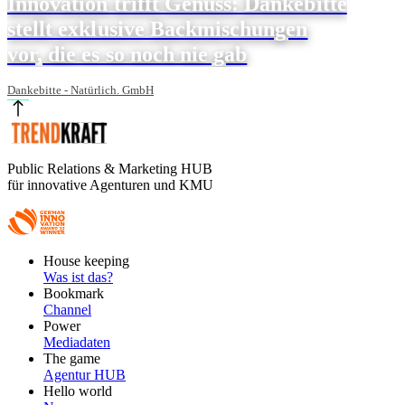
Innovation trifft Genuss: Dankebitte
stellt exklusive Backmischungen
vor, die es so noch nie gab
Dankebitte - Natürlich. GmbH
Public Relations & Marketing HUB
für innovative Agenturen und KMU
Footer
House keeping
Main
Was ist das?
Bookmark
Channel
Power
Mediadaten
The game
Agentur HUB
Hello world