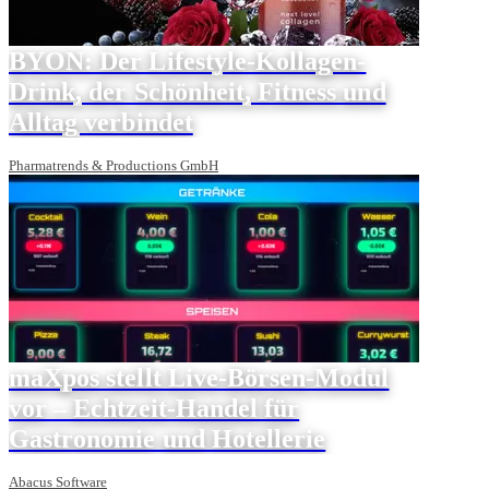
BYON: Der Lifestyle-Kollagen-
Drink, der Schönheit, Fitness und
Alltag verbindet
Pharmatrends & Productions GmbH
maXpos stellt Live-Börsen-Modul
vor – Echtzeit-Handel für
Gastronomie und Hotellerie
Abacus Software