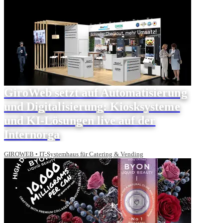
GiroWeb setzt auf Automatisierung
und Digitalisierung: Kiosksysteme
und KI-Lösungen live auf der
Internorga
GIROWEB • IT-Systemhaus für Catering & Vending