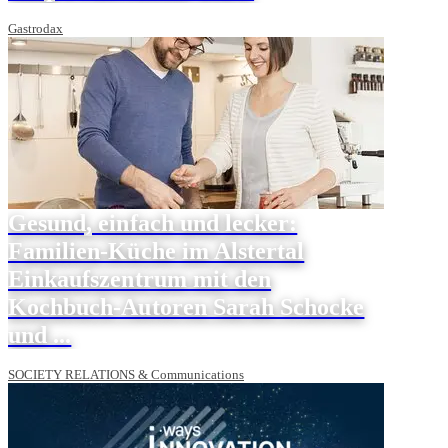
Gastrodax
Gesund, einfach und lecker:
Familien-Küche im Alstertal
Einkaufszentrum mit den
Kochbuch-Autoren Sarah Schocke
und ...
SOCIETY RELATIONS & Communications