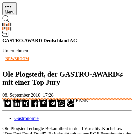
Direkt
zum
Menü
Inhalt
GASTRO-AWARD Deutschland AG
Unternehmen
NEWSROOM
Ole Plogstedt, der GASTRO-AWARD®
mit einer Top Jury
08. September 2010, 17:28
PRESSEMITTEILUNG/PRESS RELEASE
Gastronomie
Ole Plogstedt erlangte Bekanntheit in der TV-reality-Kochshow
"Das Fast Food-Duell". Er bekocht mit seiner RGF Prominente wie: