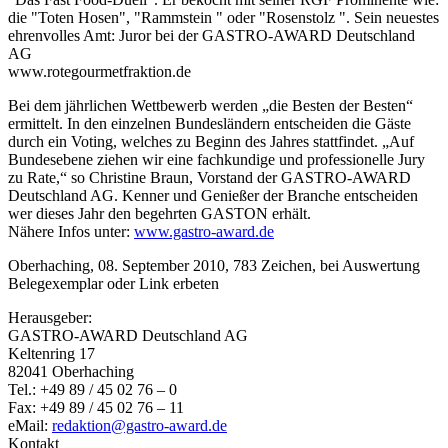
die "Toten Hosen", "Rammstein " oder "Rosenstolz ". Sein neuestes
ehrenvolles Amt: Juror bei der GASTRO-AWARD Deutschland
AG
www.rotegourmetfraktion.de
Bei dem jährlichen Wettbewerb werden „die Besten der Besten“
ermittelt. In den einzelnen Bundesländern entscheiden die Gäste
durch ein Voting, welches zu Beginn des Jahres stattfindet. „Auf
Bundesebene ziehen wir eine fachkundige und professionelle Jury
zu Rate,“ so Christine Braun, Vorstand der GASTRO-AWARD
Deutschland AG. Kenner und Genießer der Branche entscheiden
wer dieses Jahr den begehrten GASTON erhält.
Nähere Infos unter:
www.gastro-award.de
Oberhaching, 08. September 2010, 783 Zeichen, bei Auswertung
Belegexemplar oder Link erbeten
Herausgeber:
GASTRO-AWARD Deutschland AG
Keltenring 17
82041 Oberhaching
Tel.: +49 89 / 45 02 76 – 0
Fax: +49 89 / 45 02 76 – 11
eMail:
redaktion@gastro-award.de
Kontakt