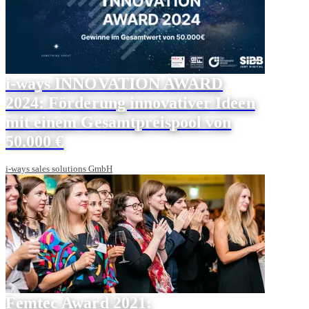
i-ways INNOVATION AWARD
2024: Förderung innovativer Ideen
mit einem Gesamtpreispool von
50.000 €
i-ways sales solutions GmbH
Femtec Award 2021: