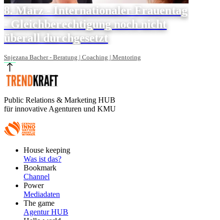
8. März - Internationaler Frauentag
- Gleichberechtigung noch nicht
überall durchgesetzt
Snjezana Bacher - Beratung | Coaching | Mentoring
Public Relations & Marketing HUB
für innovative Agenturen und KMU
Footer
House keeping
Main
Was ist das?
Bookmark
Channel
Power
Mediadaten
The game
Agentur HUB