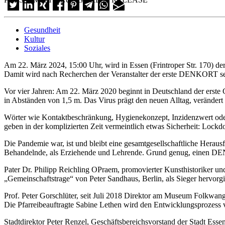
Gesundheit
Kultur
Soziales
Am 22. März 2024, 15:00 Uhr, wird in Essen (Frintroper Str. 170
Damit wird nach Recherchen der Veranstalter der erste DENKORT sein
Vor vier Jahren: Am 22. März 2020 beginnt in Deutschland der erst
in Abständen von 1,5 m. Das Virus prägt den neuen Alltag, verändert d
Wörter wie Kontaktbeschränkung, Hygienekonzept, Inzidenzwert oder
geben in der komplizierten Zeit vermeintlich etwas Sicherheit: Loc
Die Pandemie war, ist und bleibt eine gesamtgesellschaftliche Herau
Behandelnde, als Erziehende und Lehrende. Grund genug, einen DEN
Pater Dr. Philipp Reichling OPraem, promovierter Kunsthistoriker u
„Gemeinschaftstrage“ von Peter Sandhaus, Berlin, als Sieger hervorgi
Prof. Peter Gorschlüter, seit Juli 2018 Direktor am Museum Folkwang
Die Pfarreibeauftragte Sabine Lethen wird den Entwicklungsprozess vo
Stadtdirektor Peter Renzel, Geschäftsbereichsvorstand der Stadt Esse