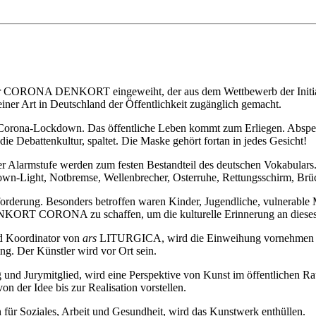
) der CORONA DENKORT eingeweiht, der aus dem Wettbewerb der Initi
er Art in Deutschland der Öffentlichkeit zugänglich gemacht.
e Corona-Lockdown. Das öffentliche Leben kommt zum Erliegen. Absper
ie Debattenkultur, spaltet. Die Maske gehört fortan in jedes Gesicht!
 Alarmstufe werden zum festen Bestandteil des deutschen Vokabulars.
kdown-Light, Notbremse, Wellenbrecher, Osterruhe, Rettungsschirm, B
sforderung. Besonders betroffen waren Kinder, Jugendliche, vulnerable
KORT CORONA zu schaffen, um die kulturelle Erinnerung an dieses J
nd Koordinator von
ars
LITURGICA, wird die Einweihung vornehmen un
ng. Der Künstler wird vor Ort sein.
 und Jurymitglied, wird eine Perspektive von Kunst im öffentlichen R
n der Idee bis zur Realisation vorstellen.
n für Soziales, Arbeit und Gesundheit, wird das Kunstwerk enthüllen.