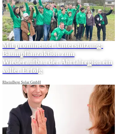
Mit prominenter Unterstützung:
Baumpflanzaktion zum
Wiederaufbau der Ahrtalregion ein
voller Erfolg
RheinBerg Solar GmbH