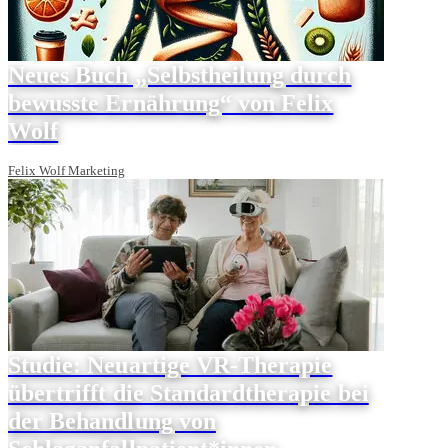
Neues Buch „Selbstheilung durch
bewusste Ernährung“ von Felix
Wolf
Felix Wolf Marketing
Studie: Neuartige VR-Therapie
übertrifft die Standardtherapie bei
der Behandlung von