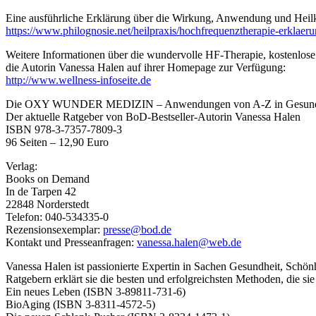
Eine ausführliche Erklärung über die Wirkung, Anwendung und Heilkr
https://www.philognosie.net/heilpraxis/hochfrequenztherapie-erklae
Weitere Informationen über die wundervolle HF-Therapie, kostenlos
die Autorin Vanessa Halen auf ihrer Homepage zur Verfügung:
http://www.wellness-infoseite.de
Die OXY WUNDER MEDIZIN – Anwendungen von A-Z in Gesundhei
Der aktuelle Ratgeber von BoD-Bestseller-Autorin Vanessa Halen
ISBN 978-3-7357-7809-3
96 Seiten – 12,90 Euro
Verlag:
Books on Demand
In de Tarpen 42
22848 Norderstedt
Telefon: 040-534335-0
Rezensionsexemplar:
presse@bod.de
Kontakt und Presseanfragen:
vanessa.halen@web.de
Vanessa Halen ist passionierte Expertin in Sachen Gesundheit, Schön
Ratgebern erklärt sie die besten und erfolgreichsten Methoden, die si
Ein neues Leben (ISBN 3-89811-731-6)
BioAging (ISBN 3-8311-4572-5)