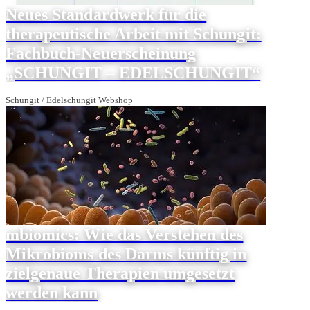
Neues Standardwerk für die
therapeutische Arbeit mit Schungit:
Fachbuch-Neuerscheinung
„SCHUNGIT – EDELSCHUNGIT“
Schungit / Edelschungit Webshop
mbiomics: Wie das Verstehen des
Mikrobioms des Darms künftig in
zielgenaue Therapien umgesetzt
werden kann