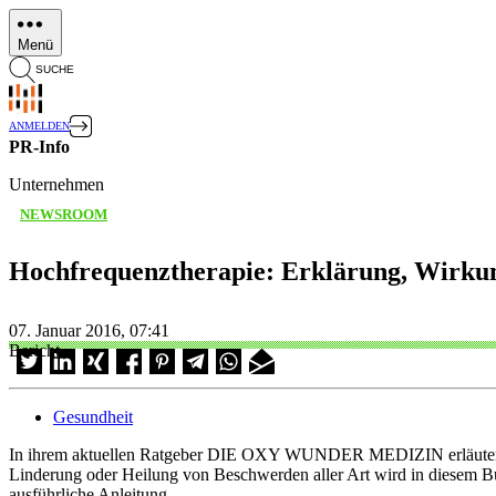
Direkt
zum
Menü
Inhalt
SUCHE
ANMELDEN
PR-Info
Unternehmen
NEWSROOM
Hochfrequenztherapie: Erklärung, Wirku
07. Januar 2016, 07:41
Bericht
Gesundheit
In ihrem aktuellen Ratgeber DIE OXY WUNDER MEDIZIN erläutert di
Linderung oder Heilung von Beschwerden aller Art wird in diesem Bu
ausführliche Anleitung.