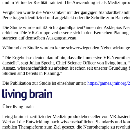
und in Virtueller Realität trainiert. Die Anwendung ist als Medizinpro
Verglichen wurde die Wirksamkeit mit der gängigen Standardbehandlu
Perle tragen identifiziert und angeklickt oder die Schritte zum Bau e
Die Studie wurde mit 42 Schlaganfallpatient*innen der Asklepios Neu
erhielten. Die VR-Gruppe verbesserte sich in den Bereichen Planung 
starteten auf demselben Ausgangsniveau.
Während der Studie wurden keine schwerwiegenden Nebenwirkungen
“Die Ergebnisse deuten darauf hin, dass die immersive VR-Neurother
darstellt”, sagt Julian Specht, Chief Science Officer von living brai
Ansatz, wissenschaftlich zu arbeiten ist schon seit unserer Gründung
Studien sind bereits in Planung.”
Die Publikation zur Studie ist einsehbar unter:
https://games.jmir.org
Über living brain
living brain ist zertifizierter Medizinproduktehersteller von VR-ba
Wert auf die Entwicklung nach wissenschaftlichen Standards und konnt
mobilen Therapieform zum Ziel gesetzt, die Neurotherapie zu revoluti