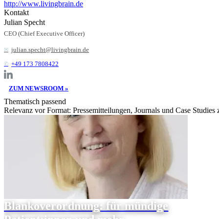
http://www.livingbrain.de
Kontakt
Julian Specht
CEO (Chief Executive Officer)
julian.specht@livingbrain.de
+49 173 7808422
ZUM NEWSROOM »
Thematisch passend
Relevanz vor Format: Pressemitteilungen, Journals und Case Studies
Blankoverordnung: für mündige