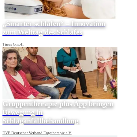
„Smarter schlafen“ – Innovation
zum Welttag des Schlafes
Tinus GmbH
Gruppentherapie plus App bringen
Bewegung in
Schlaganfallbehandlung
DVE Deutscher Verband Ergotherapie e.V.