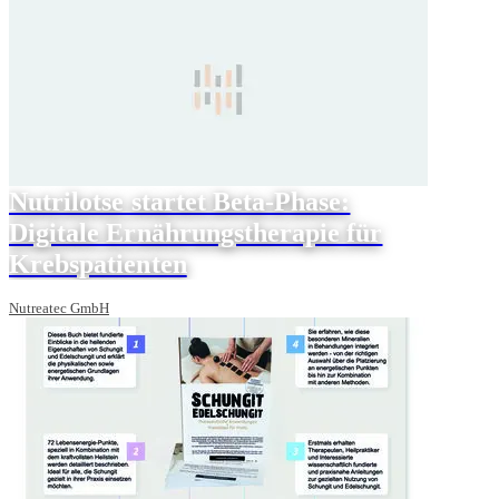
Nutrilotse startet Beta-Phase:
Digitale Ernährungstherapie für
Krebspatienten
Nutreatec GmbH