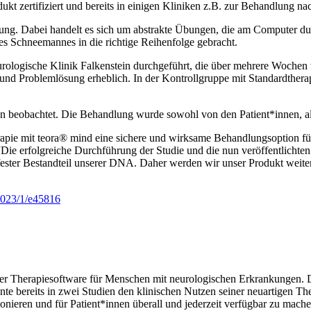
dukt zertifiziert und bereits in einigen Kliniken z.B. zur Behandlung n
ng. Dabei handelt es sich um abstrakte Übungen, die am Computer dur
ines Schneemannes in die richtige Reihenfolge gebracht.
rologische Klinik Falkenstein durchgeführt, die über mehrere Wochen 
und Problemlösung erheblich. In der Kontrollgruppe mit Standardthera
 beobachtet. Die Behandlung wurde sowohl von den Patient*innen, 
apie mit teora® mind eine sichere und wirksame Behandlungsoption für
n. “Die erfolgreiche Durchführung der Studie und die nun veröffentlich
 fester Bestandteil unserer DNA. Daher werden wir unser Produkt weiter
/2023/1/e45816
sierter Therapiesoftware für Menschen mit neurologischen Erkrankunge
e bereits in zwei Studien den klinischen Nutzen seiner neuartigen Ther
onieren und für Patient*innen überall und jederzeit verfügbar zu mach