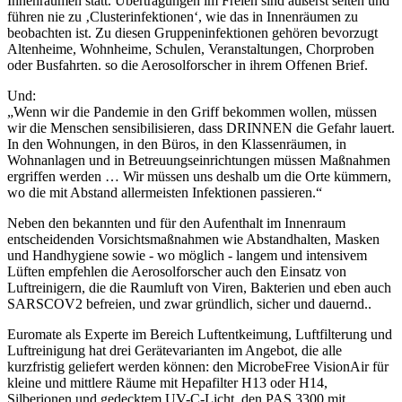
Innenräumen statt. Übertragungen im Freien sind äußerst selten und
führen nie zu ‚Clusterinfektionen‘, wie das in Innenräumen zu
beobachten ist. Zu diesen Gruppeninfektionen gehören bevorzugt
Altenheime, Wohnheime, Schulen, Veranstaltungen, Chorproben
oder Busfahrten. so die Aerosolforscher in ihrem Offenen Brief.
Und:
„Wenn wir die Pandemie in den Griff bekommen wollen, müssen
wir die Menschen sensibilisieren, dass DRINNEN die Gefahr lauert.
In den Wohnungen, in den Büros, in den Klassenräumen, in
Wohnanlagen und in Betreuungseinrichtungen müssen Maßnahmen
ergriffen werden … Wir müssen uns deshalb um die Orte kümmern,
wo die mit Abstand allermeisten Infektionen passieren.“
Neben den bekannten und für den Aufenthalt im Innenraum
entscheidenden Vorsichtsmaßnahmen wie Abstandhalten, Masken
und Handhygiene sowie - wo möglich - langem und intensivem
Lüften empfehlen die Aerosolforscher auch den Einsatz von
Luftreinigern, die die Raumluft von Viren, Bakterien und eben auch
SARSCOV2 befreien, und zwar gründlich, sicher und dauernd..
Euromate als Experte im Bereich Luftentkeimung, Luftfilterung und
Luftreinigung hat drei Gerätevarianten im Angebot, die alle
kurzfristig geliefert werden können: den MicrobeFree VisionAir für
kleine und mittlere Räume mit Hepafilter H13 oder H14,
Silberionen und gedecktem UV-C-Licht, den PAS 3300 mit