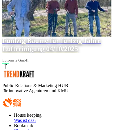
Fünfzig Bäume für fünfzig Jahre
Luftreinigung 04/10/2025
Euromate GmbH
Public Relations & Marketing HUB
für innovative Agenturen und KMU
Footer
House keeping
Main
Was ist das?
Bookmark