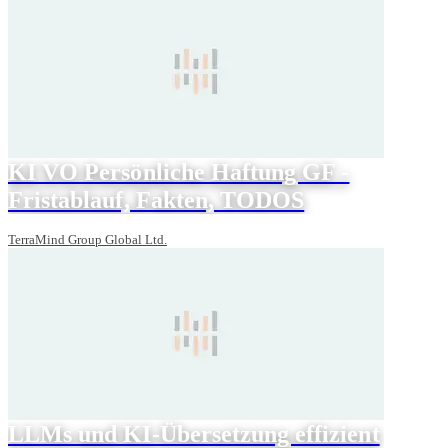
KI VO Persönliche Haftung GF -
Fristablauf, Fakten, TODOS
TerraMind Group Global Ltd.
LLMs und KI-Übersetzung effizient