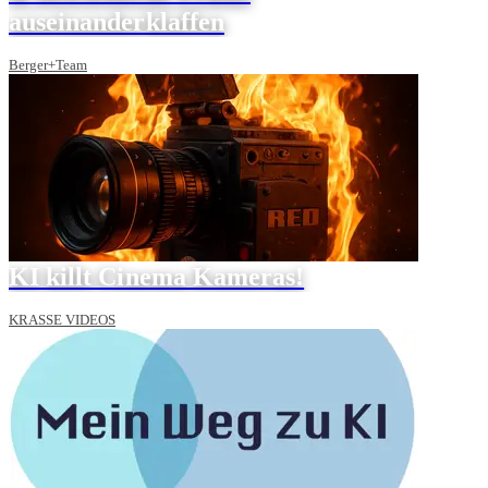
auseinanderklaffen
Berger+Team
KI killt Cinema Kameras!
KRASSE VIDEOS