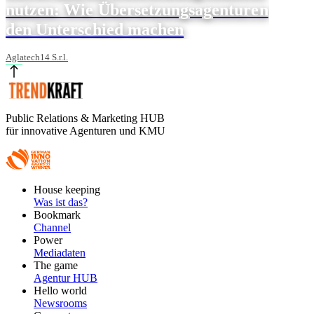
nutzen: Wie Übersetzungsagenturen
den Unterschied machen
Aglatech14 S.r.l.
Public Relations & Marketing HUB
für innovative Agenturen und KMU
Footer
House keeping
Main
Was ist das?
Bookmark
Channel
Power
Mediadaten
The game
Agentur HUB
Hello world
Newsrooms