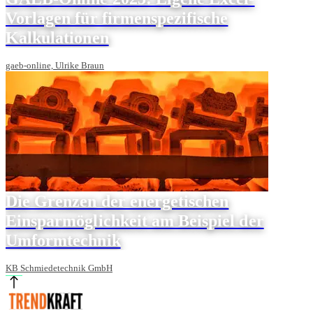
Vorlagen für firmenspezifische
Kalkulationen
gaeb-online, Ulrike Braun
Die Grenzen der energetischen
Einsparmöglichkeit am Beispiel der
Umformtechnik
KB Schmiedetechnik GmbH