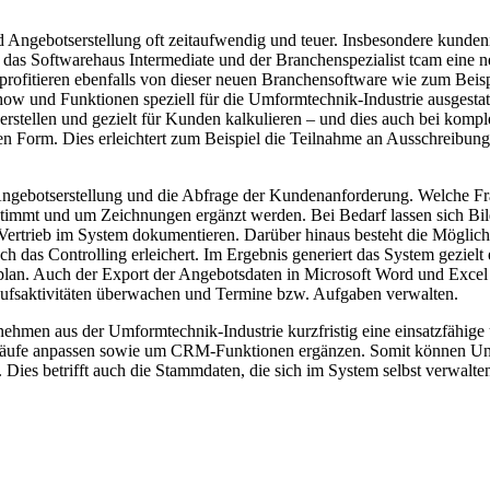
d Angebotserstellung oft zeitaufwendig und teuer. Insbesondere kund
as Softwarehaus Intermediate und der Branchenspezialist tcam eine ne
rofitieren ebenfalls von dieser neuen Branchensoftware wie zum Beisp
w und Funktionen speziell für die Umformtechnik-Industrie ausgestatte
stellen und gezielt für Kunden kalkulieren – und dies auch bei kompl
n Form. Dies erleichtert zum Beispiel die Teilnahme an Ausschreibung
e Angebotserstellung und die Abfrage der Kundenanforderung. Welche F
stimmt und um Zeichnungen ergänzt werden. Bei Bedarf lassen sich Bil
 Vertrieb im System dokumentieren. Darüber hinaus besteht die Möglich
h das Controlling erleichert. Im Ergebnis generiert das System gezie
plan. Auch der Export der Angebotsdaten in Microsoft Word und Excel
aufsaktivitäten überwachen und Termine bzw. Aufgaben verwalten.
hmen aus der Umformtechnik-Industrie kurzfristig eine einsatzfähige u
sabläufe anpassen sowie um CRM-Funktionen ergänzen. Somit können Un
 Dies betrifft auch die Stammdaten, die sich im System selbst verwal