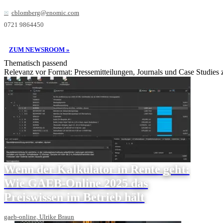
cblomberg@enomic.com
0721 9864450
ZUM NEWSROOM »
Thematisch passend
Relevanz vor Format: Pressemitteilungen, Journals und Case Studies
Wenn der Kalkulator in Rente geht:
Wie GAEB-Online 2025 das
Preiswissen im Betrieb hält
gaeb-online, Ulrike Braun