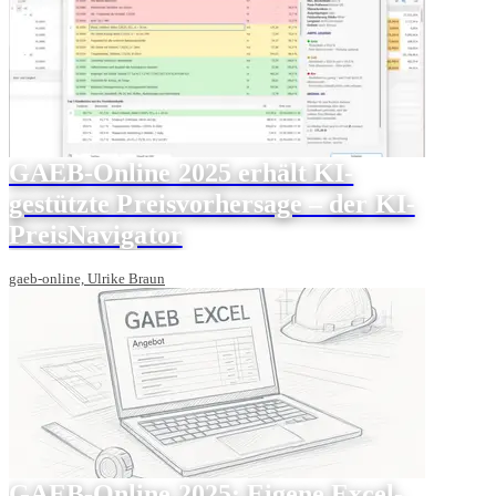
GAEB-Online 2025 erhält KI-
gestützte Preisvorhersage – der KI-
PreisNavigator
gaeb-online, Ulrike Braun
GAEB-Online 2025: Eigene Excel-