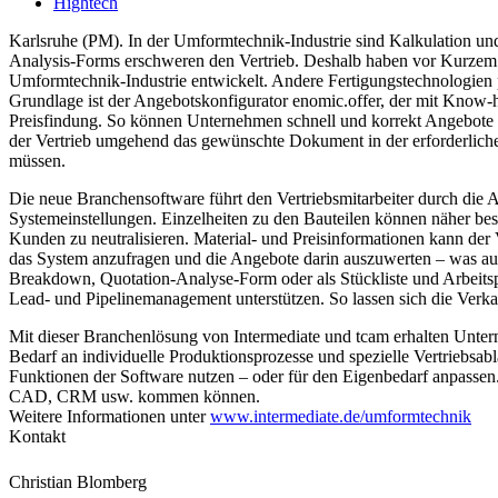
Hightech
Karlsruhe (PM). In der Umformtechnik-Industrie sind Kalkulation un
Analysis-Forms erschweren den Vertrieb. Deshalb haben vor Kurzem d
Umformtechnik-Industrie entwickelt. Andere Fertigungstechnologien p
Grundlage ist der Angebotskonfigurator enomic.offer, der mit Know-ho
Preisfindung. So können Unternehmen schnell und korrekt Angebote er
der Vertrieb umgehend das gewünschte Dokument in der erforderliche
müssen.
Die neue Branchensoftware führt den Vertriebsmitarbeiter durch di
Systemeinstellungen. Einzelheiten zu den Bauteilen können näher be
Kunden zu neutralisieren. Material- und Preisinformationen kann der
das System anzufragen und die Angebote darin auszuwerten – was auc
Breakdown, Quotation-Analyse-Form oder als Stückliste und Arbeits
Lead- und Pipelinemanagement unterstützen. So lassen sich die Verk
Mit dieser Branchenlösung von Intermediate und tcam erhalten Unterne
Bedarf an individuelle Produktionsprozesse und spezielle Vertrieb
Funktionen der Software nutzen – oder für den Eigenbedarf anpassen.
CAD, CRM usw. kommen können.
Weitere Informationen unter
www.intermediate.de/umformtechnik
Kontakt
Christian Blomberg