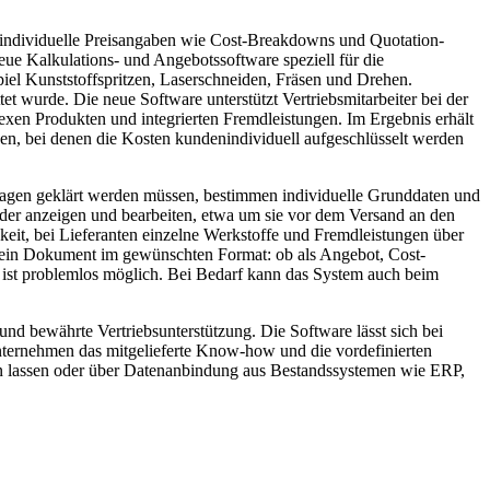
enindividuelle Preisangaben wie Cost-Breakdowns und Quotation-
ue Kalkulations- und Angebotssoftware speziell für die
iel Kunststoffspritzen, Laserschneiden, Fräsen und Drehen.
t wurde. Die neue Software unterstützt Vertriebsmitarbeiter bei der
exen Produkten und integrierten Fremdleistungen. Im Ergebnis erhält
en, bei denen die Kosten kundenindividuell aufgeschlüsselt werden
ragen geklärt werden müssen, bestimmen individuelle Grunddaten und
der anzeigen und bearbeiten, etwa um sie vor dem Versand an den
keit, bei Lieferanten einzelne Werkstoffe und Fremdleistungen über
lt ein Dokument im gewünschten Format: ob als Angebot, Cost-
 ist problemlos möglich. Bei Bedarf kann das System auch beim
nd bewährte Vertriebsunterstützung. Die Software lässt sich bei
ternehmen das mitgelieferte Know-how und die vordefinierten
ten lassen oder über Datenanbindung aus Bestandssystemen wie ERP,