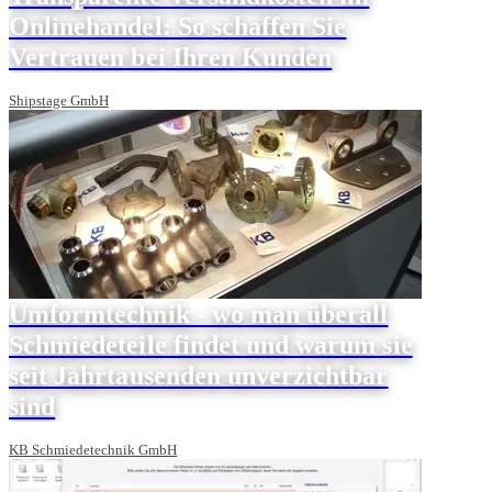
Onlinehandel: So schaffen Sie
Vertrauen bei Ihren Kunden
Shipstage GmbH
Umformtechnik - wo man überall
Schmiedeteile findet und warum sie
seit Jahrtausenden unverzichtbar
sind
KB Schmiedetechnik GmbH