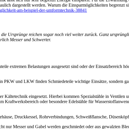
ulich dargestellt werden. Warum die Einsparmöglichkeiten begrenzt sin
oeglichkeit-am-beispiel-der-umformtechnik-38841
t, die Ursprünge reichen sogar noch viel weiter zurück. Ganz ursprün
ürlich Messer und Schwerter.
le extremen Belastungen ausgesetzt sind oder der Einsatzbereich höchs
r in PKW und LKW finden Schmiedeteile wichtige Einsätze, sondern gan
Kältetechnik eingesetzt. Hierbei kommen Spezialstähle in Ventilen un
m Kraftwerksbereich oder besondere Edelstähle für Wasserstoffanwen
lgehäuse, Druckkessel, Rohrverbindungen, Schweißflansche, Düsenköpfe
icht nur Messer und Gabel werden geschmiedet oder aus gewalzten Blech