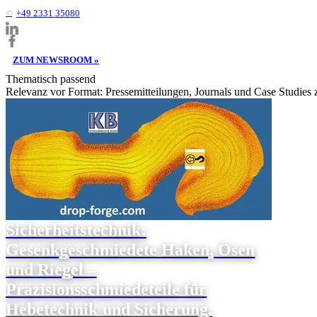
+49 2331 35080
ZUM NEWSROOM »
Thematisch passend
Relevanz vor Format: Pressemitteilungen, Journals und Case Studies
Sicherheitstechnik:
Gesenkgeschmiedete Haken, Ösen
und Riegel –
Präzisionsschmiedeteile für
Hebetechnik und Sicherung.