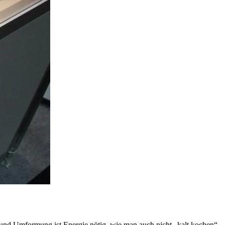
g und Umformung ist Energie nötig, wie man auch nicht „kalt kochen“