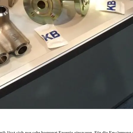
hnik lässt sich nur sehr begrenzt Energie einsparen. Für die Erwärmun