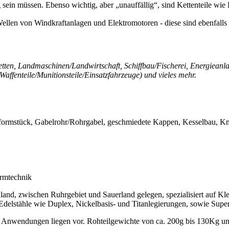
g sein müssen. Ebenso wichtig, aber „unauffällig“, sind Kettenteile wie
 Wellen von Windkraftanlagen und Elektromotoren - diese sind ebenfalls
ketten, Landmaschinen/Landwirtschaft, Schiffbau/Fischerei, Energieanla
(Waffenteile/Munitionsteile/Einsatzfahrzeuge) und vieles mehr.
eformstück, Gabelrohr/Rohrgabel, geschmiedete Kappen, Kesselbau, Kn
rmtechnik
 zwischen Ruhrgebiet und Sauerland gelegen, spezialisiert auf Kleins
 Edelstähle wie Duplex, Nickelbasis- und Titanlegierungen, sowie Supe
e Anwendungen liegen vor. Rohteilgewichte von ca. 200g bis 130Kg u