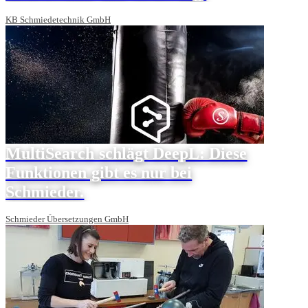
KB Schmiedetechnik GmbH
MultiSearch schlägt DeepL: Diese
Funktionen gibt es nur bei
Schmieder.
Schmieder Übersetzungen GmbH