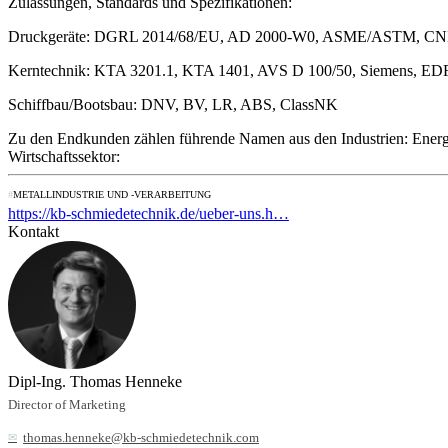
Zulassungen, Standards und Spezifikationen:
Druckgeräte: DGRL 2014/68/EU, AD 2000-W0, ASME/ASTM, C
Kerntechnik: KTA 3201.1, KTA 1401, AVS D 100/50, Siemens, 
Schiffbau/Bootsbau: DNV, BV, LR, ABS, ClassNK
Zu den Endkunden zählen führende Namen aus den Industrien: Energ
Wirtschaftssektor:
METALLINDUSTRIE UND -VERARBEITUNG
https://kb-schmiedetechnik.de/ueber-uns.h…
Kontakt
Dipl-Ing. Thomas Henneke
Director of Marketing
thomas.henneke@kb-schmiedetechnik.com