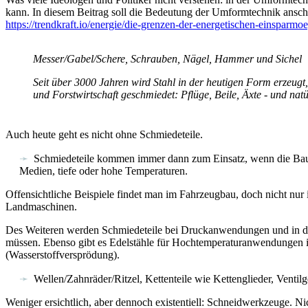
kann. In diesem Beitrag soll die Bedeutung der Umformtechnik anscha
https://trendkraft.io/energie/die-grenzen-der-energetischen-einsparm
Messer/Gabel/Schere, Schrauben, Nägel, Hammer und Sichel
Seit über 3000 Jahren wird Stahl in der heutigen Form erzeug
und Forstwirtschaft geschmiedet: Pflüge, Beile, Äxte - und nat
Auch heute geht es nicht ohne Schmiedeteile.
Schmiedeteile kommen immer dann zum Einsatz, wenn die Bautei
Medien, tiefe oder hohe Temperaturen.
Offensichtliche Beispiele findet man im Fahrzeugbau, doch nicht nu
Landmaschinen.
Des Weiteren werden Schmiedeteile bei Druckanwendungen und in der 
müssen. Ebenso gibt es Edelstähle für Hochtemperaturanwendungen i
(Wasserstoffversprödung).
Wellen/Zahnräder/Ritzel, Kettenteile wie Kettenglieder, Venti
Weniger ersichtlich, aber dennoch existentiell: Schneidwerkzeuge. N