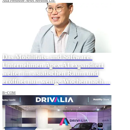
Asia Presswire News Network Ltd.
Das Mobilitäts- und Software-
Unternehmen Apex.AI expandiert
weiter im asiatischen Raum und
eröffnet nur wenige Wochen nach ...
B+COM