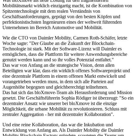
Was bloXmove als neue Lösung für den fragmentierten
Mobilitätsmarkt wirklich einzigartig macht, ist die Kombination von
Spitzentechnologie mit dem realen Verständnis von
Geschäftsanforderungen, geprägt von den besten Köpfen und
perfektionistischsten Ingenieuren eines der weltweit führenden
Unternehmen im Bereich Automotive und Mobilität.
Wie die CTO von Daimler Mobility, Carmen Roth-Schäfer, letzte
Woche sagte: "Der Glaube an die Zukunft der Blockchain-
Technologie ist stark. Mit der Software-Lizenz will Daimler es
ermöglichen, dass die Plattform für weitere Anwendungsbereiche
genutzt werden kann und so ihr volles Potenzial entfaltet."
Das war von Anfang an die strategische Vision, denn allen
Beteiligten war klar, dass ein wirklich offenes Softwareprojekt und
eine dezentrale Plattform in einem offenen Markt entwickelt und
vorangetrieben werden muss, in dem sich alle Parteien auf
Augenhöhe begegnen und gleichberechtigt teilnehmen.
Das hat sich das bloXmove-Team als Herausforderung und Mission
gesetzt. Die Geschäftsführerin Sophia Rödiger ist überzeugt: "So ein
dezentraler Ansatz wie unserer bei bloXmove ist die einzige
Möglichkeit, die urbane Mobilität zu revolutionieren. Schluss mit
zentraler Aggregation - her mit dezentraler Kollaboration".
Und eine reine Kollaboration, das war die Inkubation und
Entwicklung von Anfang an. Als Daimler Mobility die Daimler
Mobility Blockchain Factory gründete, scouteten die Teams um