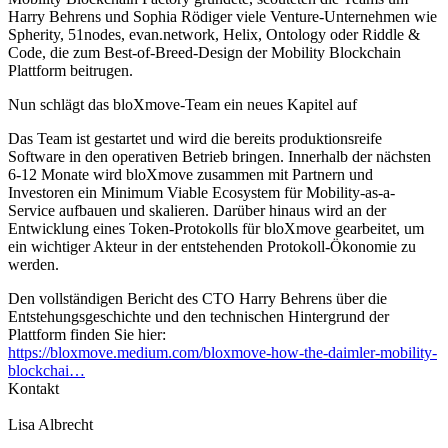
Harry Behrens und Sophia Rödiger viele Venture-Unternehmen wie
Spherity, 51nodes, evan.network, Helix, Ontology oder Riddle &
Code, die zum Best-of-Breed-Design der Mobility Blockchain
Plattform beitrugen.
Nun schlägt das bloXmove-Team ein neues Kapitel auf
Das Team ist gestartet und wird die bereits produktionsreife
Software in den operativen Betrieb bringen. Innerhalb der nächsten
6-12 Monate wird bloXmove zusammen mit Partnern und
Investoren ein Minimum Viable Ecosystem für Mobility-as-a-
Service aufbauen und skalieren. Darüber hinaus wird an der
Entwicklung eines Token-Protokolls für bloXmove gearbeitet, um
ein wichtiger Akteur in der entstehenden Protokoll-Ökonomie zu
werden.
Den vollständigen Bericht des CTO Harry Behrens über die
Entstehungsgeschichte und den technischen Hintergrund der
Plattform finden Sie hier:
https://bloxmove.medium.com/bloxmove-how-the-daimler-mobility-
blockchai…
Kontakt
Lisa Albrecht