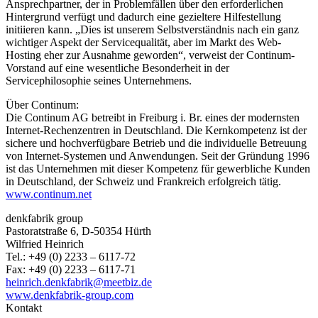
Ansprechpartner, der in Problemfällen über den erforderlichen
Hintergrund verfügt und dadurch eine gezieltere Hilfestellung
initiieren kann. „Dies ist unserem Selbstverständnis nach ein ganz
wichtiger Aspekt der Servicequalität, aber im Markt des Web-
Hosting eher zur Ausnahme geworden“, verweist der Continum-
Vorstand auf eine wesentliche Besonderheit in der
Servicephilosophie seines Unternehmens.
Über Continum:
Die Continum AG betreibt in Freiburg i. Br. eines der modernsten
Internet-Rechenzentren in Deutschland. Die Kernkompetenz ist der
sichere und hochverfügbare Betrieb und die individuelle Betreuung
von Internet-Systemen und Anwendungen. Seit der Gründung 1996
ist das Unternehmen mit dieser Kompetenz für gewerbliche Kunden
in Deutschland, der Schweiz und Frankreich erfolgreich tätig.
www.continum.net
denkfabrik group
Pastoratstraße 6, D-50354 Hürth
Wilfried Heinrich
Tel.: +49 (0) 2233 – 6117-72
Fax: +49 (0) 2233 – 6117-71
heinrich.denkfabrik@meetbiz.de
www.denkfabrik-group.com
Kontakt