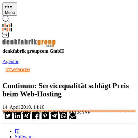
Direkt
zum
Menü
Inhalt
denkfabrik groupcom GmbH
Agentur
NEWSROOM
Continum: Servicequalität schlägt Preis
beim Web-Hosting
14. April 2010, 14:10
PRESSEMITTEILUNG/PRESS RELEASE
IT
Software