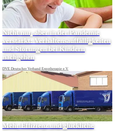
Nicht nur, aber in der Pandemie
verstärkt: Verhaltensauffälligkeiten
und Störungen bei Kindern
nachgehen
DVE Deutscher Verband Ergotherapie e.V.
Mehr Effizienz und glückliche