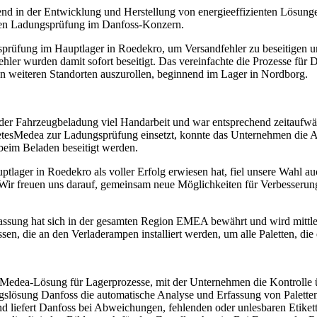
d in der Entwicklung und Herstellung von energieeffizienten Lösunge
chen Ladungsprüfung im Danfoss-Konzern.
rüfung im Hauptlager in Roedekro, um Versandfehler zu beseitigen u
ler wurden damit sofort beseitigt. Das vereinfachte die Prozesse für Da
an weiteren Standorten auszurollen, beginnend im Lager in Nordborg.
s der Fahrzeugbeladung viel Handarbeit und war entsprechend zeitau
ZetesMedea zur Ladungsprüfung einsetzt, konnte das Unternehmen die Ab
 beim Beladen beseitigt werden.
ger in Roedekro als voller Erfolg erwiesen hat, fiel unsere Wahl auch 
Wir freuen uns darauf, gemeinsam neue Möglichkeiten für Verbesserung
rfassung hat sich in der gesamten Region EMEA bewährt und wird mittle
en, die an den Verladerampen installiert werden, um alle Paletten, die 
esMedea-Lösung für Lagerprozesse, mit der Unternehmen die Kontrolle ü
slösung Danfoss die automatische Analyse und Erfassung von Palettenet
 liefert Danfoss bei Abweichungen, fehlenden oder unlesbaren Etikette