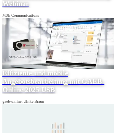
Webinar
M3E Communications
Effiziente und mobile
Angebotsbearbeitung mit GAEB-
Online 2025 USB
gaeb-online, Ulrike Braun