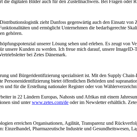
t die digitalen Bilder auch für den Zustellnachweis. Bei Fragen oder 
istributionslogistik zieht Danfoss gegenwärtig auch den Einsatz von Z
nktionalitäten und ermöglicht Unternehmen die bedarfsgerechte Skali
en gehören.
höpfungspotenzial unserer Lösung sehen und erleben. Es zeugt von Ver
für unsere Kunden zu werden. Ich freue mich darauf, unsere ImageID-
Vertriebsleiter bei Zetes Dänemark.
ung und Bürgeridentifizierung spezialisiert ist. Mit den Supply Chai
rte Personenidentifizierung bietet öffentlichen Behörden und supranatio
 und für die Erstellung nationaler Register oder von Wählerverzeichn
tarbeiter in 22 Ländern Europas, Nahosts und Afrikas mit einem Jahres
ionen sind unter
www.zetes.com/de
oder im Newsletter erhältlich. Zete
ogien erreichen Organisationen, Agilität, Transparenz und Rückverfol
m: Einzelhandel, Pharmazeutische Industrie und Gesundheitswesen, Lag