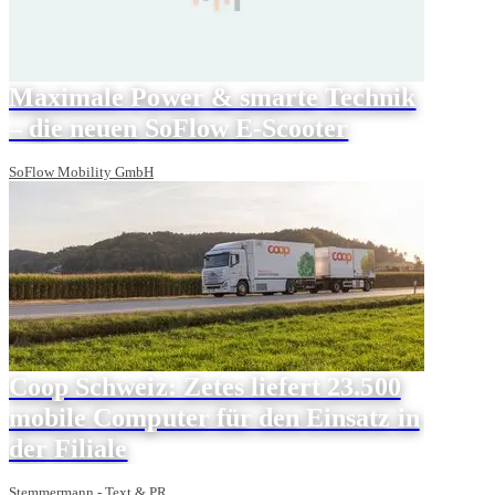
Maximale Power & smarte Technik
– die neuen SoFlow E-Scooter
SoFlow Mobility GmbH
Coop Schweiz: Zetes liefert 23.500
mobile Computer für den Einsatz in
der Filiale
Stemmermann - Text & PR