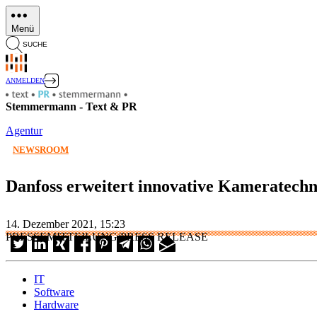
Direkt
zum
Menü
Inhalt
SUCHE
ANMELDEN
Stemmermann - Text & PR
Agentur
NEWSROOM
Danfoss erweitert innovative Kameratechn
14. Dezember 2021, 15:23
PRESSEMITTEILUNG/PRESS RELEASE
IT
Software
Hardware