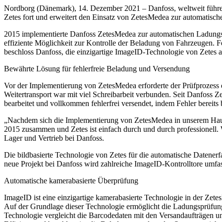
Nordborg (Dänemark), 14. Dezember 2021 – Danfoss, weltweit führen
Zetes fort und erweitert den Einsatz von ZetesMedea zur automatis
2015 implementierte Danfoss ZetesMedea zur automatischen Ladungsp
effiziente Möglichkeit zur Kontrolle der Beladung von Fahrzeugen. Feh
beschloss Danfoss, die einzigartige ImageID-Technologie von Zetes 
Bewährte Lösung für fehlerfreie Beladung und Versendung
Vor der Implementierung von ZetesMedea erforderte der Prüfprozes
Weitertransport war mit viel Schreibarbeit verbunden. Seit Danfoss 
bearbeitet und vollkommen fehlerfrei versendet, indem Fehler bereits
„Nachdem sich die Implementierung von ZetesMedea in unserem Hauptla
2015 zusammen und Zetes ist einfach durch und durch professionell. 
Lager und Vertrieb bei Danfoss.
Die bildbasierte Technologie von Zetes für die automatische Datene
neue Projekt bei Danfoss wird zahlreiche ImageID-Kontrolltore umfass
Automatische kamerabasierte Überprüfung
ImageID ist eine einzigartige kamerabasierte Technologie in der Zet
Auf der Grundlage dieser Technologie ermöglicht die Ladungsprüfung
Technologie vergleicht die Barcodedaten mit den Versandaufträgen und