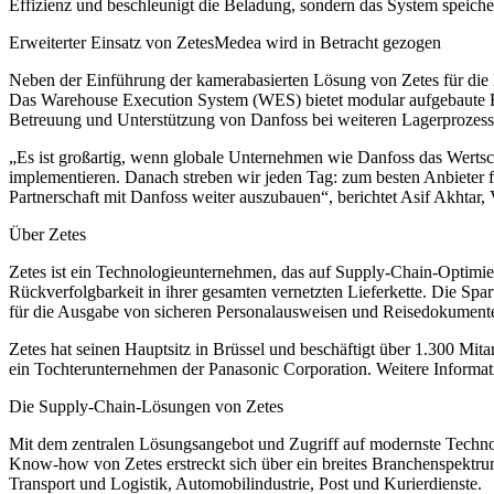
Effizienz und beschleunigt die Beladung, sondern das System speicher
Erweiterter Einsatz von ZetesMedea wird in Betracht gezogen
Neben der Einführung der kamerabasierten Lösung von Zetes für die D
Das Warehouse Execution System (WES) bietet modular aufgebaute Fu
Betreuung und Unterstützung von Danfoss bei weiteren Lagerprozess
„Es ist großartig, wenn globale Unternehmen wie Danfoss das Wertsc
implementieren. Danach streben wir jeden Tag: zum besten Anbieter 
Partnerschaft mit Danfoss weiter auszubauen“, berichtet Asif Akhtar, 
Über Zetes
Zetes ist ein Technologieunternehmen, das auf Supply-Chain-Optimier
Rückverfolgbarkeit in ihrer gesamten vernetzten Lieferkette. Die Spa
für die Ausgabe von sicheren Personalausweisen und Reisedokumenten
Zetes hat seinen Hauptsitz in Brüssel und beschäftigt über 1.300 Mi
ein Tochterunternehmen der Panasonic Corporation. Weitere Informat
Die Supply-Chain-Lösungen von Zetes
Mit dem zentralen Lösungsangebot und Zugriff auf modernste Technol
Know-how von Zetes erstreckt sich über ein breites Branchenspektru
Transport und Logistik, Automobilindustrie, Post und Kurierdienste.