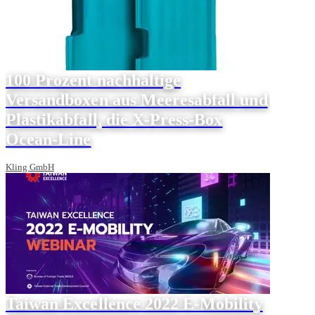
100 Prozent nachhaltige
Versandboxen aus Meeresabfall und
Plastikabfall, die X-Press-Box
Ocean-Line
Kling GmbH
Taiwan Excellence 2022 E-Mobility