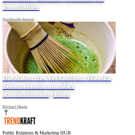
Entscheider
Standpunkt-Institut
Die Kunst des Verkaufens: Was die
Teezeremonie uns über
Kundenbindung lehrt
Michael Okada
Public Relations & Marketing HUB