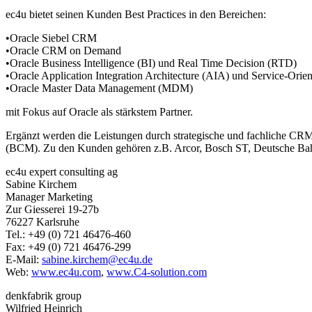
ec4u bietet seinen Kunden Best Practices in den Bereichen:
•Oracle Siebel CRM
•Oracle CRM on Demand
•Oracle Business Intelligence (BI) und Real Time Decision (RTD)
•Oracle Application Integration Architecture (AIA) und Service-Orie
•Oracle Master Data Management (MDM)
mit Fokus auf Oracle als stärkstem Partner.
Ergänzt werden die Leistungen durch strategische und fachliche CR
(BCM). Zu den Kunden gehören z.B. Arcor, Bosch ST, Deutsche Ba
ec4u expert consulting ag
Sabine Kirchem
Manager Marketing
Zur Giesserei 19-27b
76227 Karlsruhe
Tel.: +49 (0) 721 46476-460
Fax: +49 (0) 721 46476-299
E-Mail:
sabine.kirchem@ec4u.de
Web:
www.ec4u.com
,
www.C4-solution.com
denkfabrik group
Wilfried Heinrich