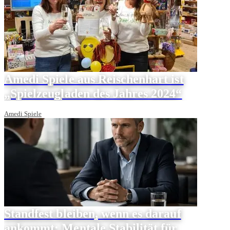
Amedi Spiele aus Reischenhart ist
„Spielzeugladen des Jahres 2024“
Amedi Spiele
Standfest bleiben, wenn es darauf
ankommt: Mentale Stabilität für