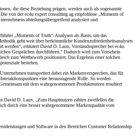
ionen, die diese Beziehung prägen, werden auch als sogenannte
 Die von der ec4u expert consulting ag empfohlene „Moments of
ternehmens abteilungsübergreifend analysiert und
eführter „Moments of Truth“-Analysen als Basis, um das
Methodik geht weit über herkömmliche Kundenzufriedenheitsanalysen
rt werden“, erläutert David D. Laux, Vorstandssprecher bei ec4u.
nlichen Gesprächen durchführen.“ Dadurch wird zum Vorschein
eich zum Wettbewerb positioniert. Das Ergebnis einer solchen
potenziale bestehen.
 Unternehmen transportiert dabei ein Markenversprechen, das für
n Interaktionspunkten eine herausragende Rolle. So werden
t. Gemeinsam mit dem wahrgenommenen Produktnutzen resultiert
ont David D. Laux. „Zum Hauptnutzen zählen zweifellos die
 sich durch eine besser wahrgenommene Markenqualität vom
ienstleistungen und Software in den Bereichen Customer Relationship