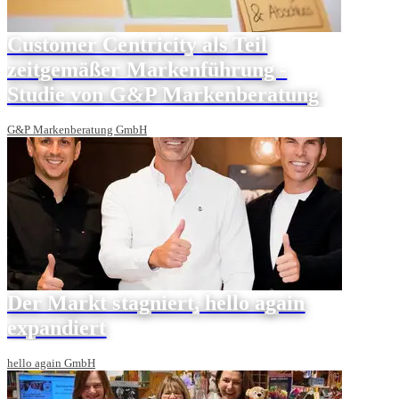
Customer Centricity als Teil
zeitgemäßer Markenführung -
Studie von G&P Markenberatung
G&P Markenberatung GmbH
Der Markt stagniert, hello again
expandiert
hello again GmbH