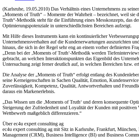
(Karlsruhe, 19.05.2010) Das Verhältnis eines Unternehmens zu seine
„Moments of Truth“ – Momente der Wahrheit – bezeichnet, weil sie 
Truth“-Methodik steht für die Einführung eines Messkonzepts, das 
Optimierungspotenziale in unterschiedlichsten Bereichen aufzeigt.
Mit Hilfe dieses Instruments kann ein kontinuierlicher Verbesserung
Unternehmensverhalten auf die Kundenerwartungen auszurichten und
hinaus, die sich in der Regel sehr eng an einem vorher definierten F
„Denn bei der ‚Moments of Truth‘-Methodik werden Tiefeninterviews
gebracht, an welchen Interaktionspunkten das Eigenbild des Untern
Untersuchung zeigt ferner deutlich auf, in welchen Bereichen bzw. e
Die Analyse der „Moments of Truth“ erfolgt entlang des Kundenlebensz
seine Kerneigenschaften in Sachen Qualität, Emotion, Kundenservice 
Zuverlässigkeit, Kompetenz, Qualität, Antwortverhalten und Freund
daraus ein Markenerlebnis.
„Das Wissen um die ‚Moments of Truth‘ und deren konsequente Optimi
Steigerung der Zufriedenheit und Loyalität der Kunden mit positi
Wettbewerb maßgeblich differenzieren.“
Über ec4u expert consulting ag
ec4u expert consulting ag mit Sitz in Karlsruhe, Frankfurt, München
Management (CRM), Business Intelligence (BI) und Business Comm