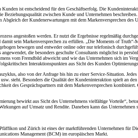
n Kunden ist entscheidend für den Geschäftserfolg. Die Kundeninterakt
die Beziehungsqualität zwischen Kunde und Unternehmen beschreiben.
den Abgleich der Kundenerwartungen mit dem Markenversprechen des Un
sprozess angestoßen werden. Er nutzt die Ergebnisse regelmäßig durchg
 damit sein Markenversprechen zu erfüllen. „Die Moments of Truth“-
ragebogen bewegen und entweder online oder nur telefonisch durchgefüh
 angewendet, die besonders geschulte Consultants möglichst in persö
ehmens vom Fremdbild abweicht und wie das Unternehmen sich im Vergl
rfolgskritischen Interaktionspunkten aus Sicht des Kunden Optimierungs
yklus, also von der Anfrage bis hin zu einer Service-Situation. Jedes
usw. steht. Besonders die Qualität der Kundeninteraktion spielt an de
lichkeit des Gesprächspartners mit dem Markenversprechen kombinier
erung bewirkt aus Sicht des Unternehmens vielfältige Vorteile“, bet
ven Wirkungen auf Umsatz und Rendite. Daneben kann das Unternehmen
, Pfäffikon und Zürich ist eines der marktführenden Unternehmen für D
unications Management (BCM) im europäischen Markt.