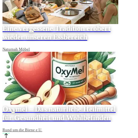
Eine vergessene Tradition erobert
wieder unseren Essbereich
Naturnah Möbel
Oxymel – Das natürliche Heilmittel
für Gesundheit und Wohlbefinden
Rund um die Biene e.U.