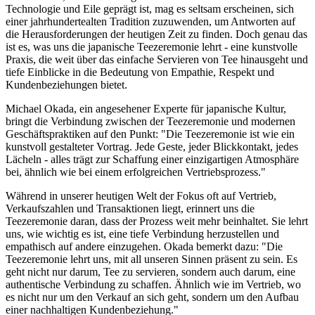
Technologie und Eile geprägt ist, mag es seltsam erscheinen, sich
einer jahrhundertealten Tradition zuzuwenden, um Antworten auf
die Herausforderungen der heutigen Zeit zu finden. Doch genau das
ist es, was uns die japanische Teezeremonie lehrt - eine kunstvolle
Praxis, die weit über das einfache Servieren von Tee hinausgeht und
tiefe Einblicke in die Bedeutung von Empathie, Respekt und
Kundenbeziehungen bietet.
Michael Okada, ein angesehener Experte für japanische Kultur,
bringt die Verbindung zwischen der Teezeremonie und modernen
Geschäftspraktiken auf den Punkt: "Die Teezeremonie ist wie ein
kunstvoll gestalteter Vortrag. Jede Geste, jeder Blickkontakt, jedes
Lächeln - alles trägt zur Schaffung einer einzigartigen Atmosphäre
bei, ähnlich wie bei einem erfolgreichen Vertriebsprozess."
Während in unserer heutigen Welt der Fokus oft auf Vertrieb,
Verkaufszahlen und Transaktionen liegt, erinnert uns die
Teezeremonie daran, dass der Prozess weit mehr beinhaltet. Sie lehrt
uns, wie wichtig es ist, eine tiefe Verbindung herzustellen und
empathisch auf andere einzugehen. Okada bemerkt dazu: "Die
Teezeremonie lehrt uns, mit all unseren Sinnen präsent zu sein. Es
geht nicht nur darum, Tee zu servieren, sondern auch darum, eine
authentische Verbindung zu schaffen. Ähnlich wie im Vertrieb, wo
es nicht nur um den Verkauf an sich geht, sondern um den Aufbau
einer nachhaltigen Kundenbeziehung."