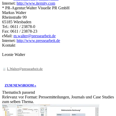
Internet:
http://www.iternity.com
* PR-Agentur:Walter Visuelle PR GmbH
Markus Walter
Rheinstraße 99
65185 Wiesbaden
Tel.: 0611 / 23878-0
Fax: 0611 / 23878-23
eMail:
m.walter@pressearbeit.de
Internet:
http://www.pressearbeit.de
Kontakt
Leonie Walter
L.Walter@pressearbeit.de
ZUM NEWSROOM »
Thematisch passend
Relevanz vor Format: Pressemitteilungen, Journals und Case Studies
zum selben Thema.