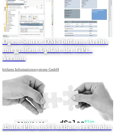
Open-Source DMS bitfarm-Archiv
mit großem Update der GPL-
Version
bitfarm Informationssysteme GmbH
dSales Plus und FoxBase verkünden