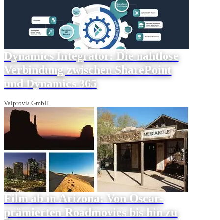
Dynamics Integrator: Die nahtlose
Verbindung zwischen SharePoint
und Dynamics 365
Valprovia GmbH
Film ab in Arizona: Von Oscar-
prämierten Roadmovies bis hin zu