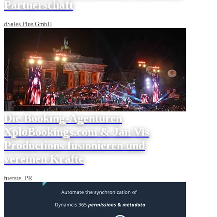
Partnerschaft
dSales Plus GmbH
Die Booking-Agenturen
XploBookings.com & Jan Vis
Productions fusionieren und
vereinen Kräfte
fuerste_PR