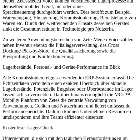
Neben ZetesMedea Voice können verschiedene Lagerprozesse auf
demselben mobilen Gerät, mit oder ohne
Sprachsteuerung,durchgeführt werden. Dies betrifft zum Beispiel
Wareneingang, Einlagerung, Kommissionierung, Bereitstellung von
Waren etc. Durch den weitreichenden Einsatz desselben Gerätes
sinkt die Gesamtinvestition in Technologie pro NutzerIn.
Zu weiteren Anwendungsbereichen von ZetesMedea Voice zählen
neben Inventur ebenso die Filiallagerverwaltung, das Cross
Docking/ Pick-by-Store, die Qualitätssicherung sowie die
Preisprüfung und Konfektionierung.
Lagerbestände, Personal- und Geräte-Performance im Blick
Alle Kommissionierereignisse werden im ERP-System erfasst. Die
Echtzeitdaten vermitteln einen exakten Überblick über aktuelle
Lagerbestände. Potenzielle Engpässe oder Überbestände im Lager
lassen sich so vermeiden. Darüber hinaus ermöglicht die MCL™
Mobility Plattform von Zetes die zentrale Verwaltung von
Anwendungen, Geräten und NutzerInnen und liefert umfassende
Performanceberichte. Dadurch können Unternehmen Ressourcen
umdisponieren und ihre Teams effizienter einsetzen.
Kostenloser Lager-Check
Unternehmen, die sich mit den täglichen Herausforderungen im