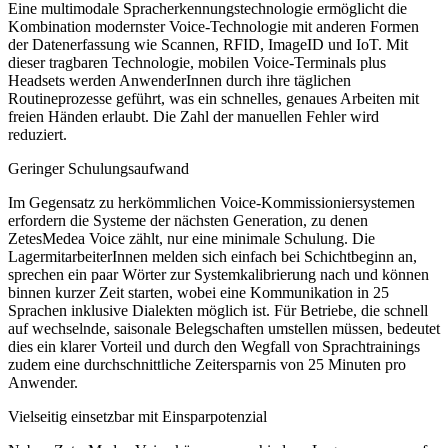
Eine multimodale Spracherkennungstechnologie ermöglicht die
Kombination modernster Voice-Technologie mit anderen Formen
der Datenerfassung wie Scannen, RFID, ImageID und IoT. Mit
dieser tragbaren Technologie, mobilen Voice-Terminals plus
Headsets werden AnwenderInnen durch ihre täglichen
Routineprozesse geführt, was ein schnelles, genaues Arbeiten mit
freien Händen erlaubt. Die Zahl der manuellen Fehler wird
reduziert.
Geringer Schulungsaufwand
Im Gegensatz zu herkömmlichen Voice-Kommissioniersystemen
erfordern die Systeme der nächsten Generation, zu denen
ZetesMedea Voice zählt, nur eine minimale Schulung. Die
LagermitarbeiterInnen melden sich einfach bei Schichtbeginn an,
sprechen ein paar Wörter zur Systemkalibrierung nach und können
binnen kurzer Zeit starten, wobei eine Kommunikation in 25
Sprachen inklusive Dialekten möglich ist. Für Betriebe, die schnell
auf wechselnde, saisonale Belegschaften umstellen müssen, bedeutet
dies ein klarer Vorteil und durch den Wegfall von Sprachtrainings
zudem eine durchschnittliche Zeitersparnis von 25 Minuten pro
Anwender.
Vielseitig einsetzbar mit Einsparpotenzial