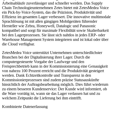
Arbeitsabläufe zuverlässiger und schneller werden. Das Supply
Chain Technologieunternehmen Zetes bietet mit ZetesMedea Voice
ein Pick-by-Voice-System, das die Präzision, Produktivität und
Effizienz im gesamten Lager verbessert. Die innovative multimodale
Sprachlösung ist mit allen gängigen Mobilgeräten führender
Hersteller wie Zebra, Honeywell, Datalogic und Panasonic
kompatibel und sorgt für maximale Flexibilität sowie Skalierbarkeit
bei den Lagerprozessen. Sie lässt sich nahtlos in jedes ERP- oder
Warehouse Management System integrieren und ist lokal oder über
die Cloud verfügbar.
ZetesMedea Voice unterstützt Unternehmen unterschiedlichster
Branchen bei der Digitalisierung ihrer Lager. Durch die
computergesteuerte Vorgabe der Laufwege und den
Freisprechbetrieb kann in der Kommissionierung eine Genauigkeit
von nahezu 100 Prozent erreicht und die Produktivität gesteigert
werden. Dank Echtzeitkontrolle und Transparenz in den
Kommissionierprozessen sind zudem präzise Statusauskünfte
hinsichtlich der Auftragsbearbeitung möglich. Dies führt wiederum
zu einem besseren Kundenservice: Der Kunde wird informiert, ob
die Ware vorrätig ist, wann sie das Lager verlassen hat und zu
welchem Zeitpunkt die Lieferung bei ihm eintrifft.
Kombinierte Datenerfassung