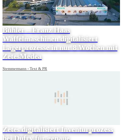
Bühler – Franz Haas
Waffelmaschinen digitalisiert
Lagerprozesse in nur 8 Wochen mit
ZetesMedea
Stemmermann - Text & PR
Zetes digitalisiert Inventurprozess
bei Dufry für genaue