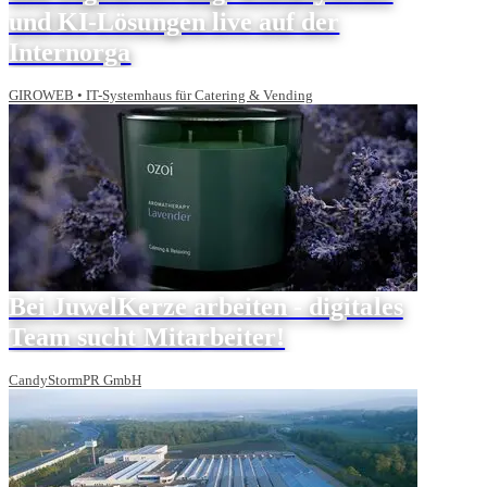
und KI-Lösungen live auf der
Internorga
GIROWEB • IT-Systemhaus für Catering & Vending
Bei JuwelKerze arbeiten - digitales
Team sucht Mitarbeiter!
CandyStormPR GmbH