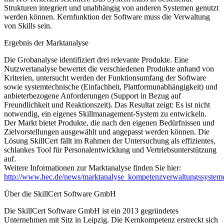
Strukturen integriert und unabhängig von anderen Systemen genutzt
werden können. Kernfunktion der Software muss die Verwaltung
von Skills sein.
Ergebnis der Marktanalyse
Die Grobanalyse identifiziert drei relevante Produkte. Eine
Nutzwertanalyse bewertet die verschiedenen Produkte anhand von
Kriterien, untersucht werden der Funktionsumfang der Software
sowie systemtechnische (Einfachheit, Plattformunabhängigkeit) und
anbieterbezogene Anforderungen (Support in Bezug auf
Freundlichkeit und Reaktionszeit). Das Resultat zeigt: Es ist nicht
notwendig, ein eigenes Skillmanagement-System zu entwickeln.
Der Markt bietet Produkte, die nach den eigenen Bedürfnissen und
Zielvorstellungen ausgewählt und angepasst werden können. Die
Lösung SkillCert fällt im Rahmen der Untersuchung als effizientes,
schlankes Tool für Personalentwicklung und Vertriebsunterstützung
auf.
Weitere Informationen zur Marktanalyse finden Sie hier:
http://www.hec.de/news/marktanalyse_kompetenzverwaltungssystem
Über die SkillCert Software GmbH
Die SkillCert Software GmbH ist ein 2013 gegründetes
Unternehmen mit Sitz in Leipzig. Die Kernkompetenz erstreckt sich