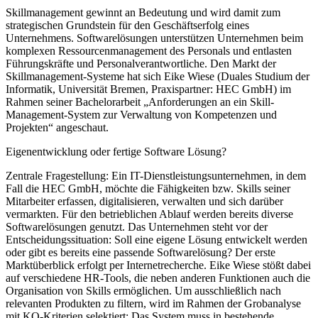
Skillmanagement gewinnt an Bedeutung und wird damit zum
strategischen Grundstein für den Geschäftserfolg eines
Unternehmens. Softwarelösungen unterstützen Unternehmen beim
komplexen Ressourcenmanagement des Personals und entlasten
Führungskräfte und Personalverantwortliche. Den Markt der
Skillmanagement-Systeme hat sich Eike Wiese (Duales Studium der
Informatik, Universität Bremen, Praxispartner: HEC GmbH) im
Rahmen seiner Bachelorarbeit „Anforderungen an ein Skill-
Management-System zur Verwaltung von Kompetenzen und
Projekten“ angeschaut.
Eigenentwicklung oder fertige Software Lösung?
Zentrale Fragestellung: Ein IT-Dienstleistungsunternehmen, in dem
Fall die HEC GmbH, möchte die Fähigkeiten bzw. Skills seiner
Mitarbeiter erfassen, digitalisieren, verwalten und sich darüber
vermarkten. Für den betrieblichen Ablauf werden bereits diverse
Softwarelösungen genutzt. Das Unternehmen steht vor der
Entscheidungssituation: Soll eine eigene Lösung entwickelt werden
oder gibt es bereits eine passende Softwarelösung? Der erste
Marktüberblick erfolgt per Internetrecherche. Eike Wiese stößt dabei
auf verschiedene HR-Tools, die neben anderen Funktionen auch die
Organisation von Skills ermöglichen. Um ausschließlich nach
relevanten Produkten zu filtern, wird im Rahmen der Grobanalyse
mit KO-Kriterien selektiert: Das System muss in bestehende