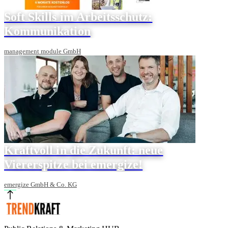
Soft Skills im Arbeitsschutz:
Kommunikation
management module GmbH
Kraftvoll in die Zukunft: neue
Viererspitze bei emergize!
emergize GmbH & Co. KG