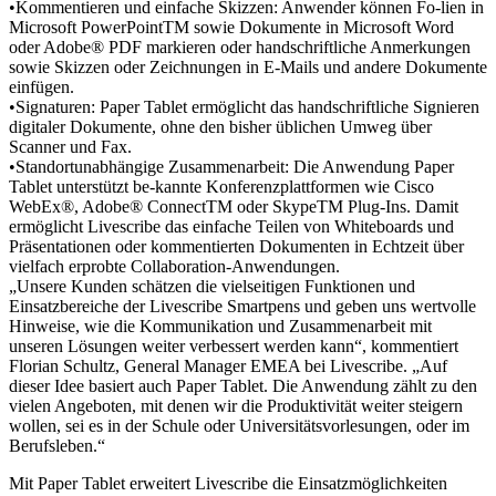
•Kommentieren und einfache Skizzen: Anwender können Fo-lien in
Microsoft PowerPointTM sowie Dokumente in Microsoft Word
oder Adobe® PDF markieren oder handschriftliche Anmerkungen
sowie Skizzen oder Zeichnungen in E-Mails und andere Dokumente
einfügen.
•Signaturen: Paper Tablet ermöglicht das handschriftliche Signieren
digitaler Dokumente, ohne den bisher üblichen Umweg über
Scanner und Fax.
•Standortunabhängige Zusammenarbeit: Die Anwendung Paper
Tablet unterstützt be-kannte Konferenzplattformen wie Cisco
WebEx®, Adobe® ConnectTM oder SkypeTM Plug-Ins. Damit
ermöglicht Livescribe das einfache Teilen von Whiteboards und
Präsentationen oder kommentierten Dokumenten in Echtzeit über
vielfach erprobte Collaboration-Anwendungen.
„Unsere Kunden schätzen die vielseitigen Funktionen und
Einsatzbereiche der Livescribe Smartpens und geben uns wertvolle
Hinweise, wie die Kommunikation und Zusammenarbeit mit
unseren Lösungen weiter verbessert werden kann“, kommentiert
Florian Schultz, General Manager EMEA bei Livescribe. „Auf
dieser Idee basiert auch Paper Tablet. Die Anwendung zählt zu den
vielen Angeboten, mit denen wir die Produktivität weiter steigern
wollen, sei es in der Schule oder Universitätsvorlesungen, oder im
Berufsleben.“
Mit Paper Tablet erweitert Livescribe die Einsatzmöglichkeiten