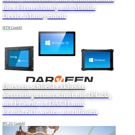
fürs Firmenhandy mit Mobile
Device Management
HTH GmbH
Darveen schließt exklusive
Vertriebspartnerschaft mit IPC2U,
um Präsenz in DACH und
Frankreich weiter auszubauen
IPC2U GmbH