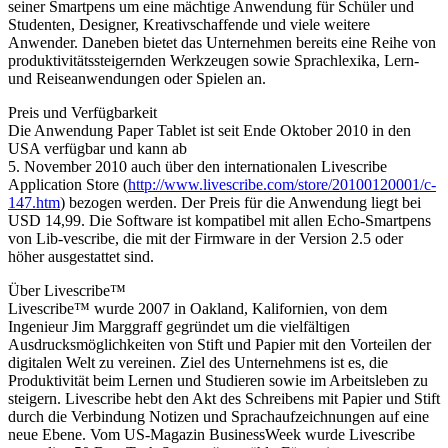
seiner Smartpens um eine mächtige Anwendung für Schüler und
Studenten, Designer, Kreativschaffende und viele weitere
Anwender. Daneben bietet das Unternehmen bereits eine Reihe von
produktivitätssteigernden Werkzeugen sowie Sprachlexika, Lern-
und Reiseanwendungen oder Spielen an.
Preis und Verfügbarkeit
Die Anwendung Paper Tablet ist seit Ende Oktober 2010 in den
USA verfügbar und kann ab
5. November 2010 auch über den internationalen Livescribe
Application Store (
http://www.livescribe.com/store/20100120001/c-
147.htm
) bezogen werden. Der Preis für die Anwendung liegt bei
USD 14,99. Die Software ist kompatibel mit allen Echo-Smartpens
von Lib-vescribe, die mit der Firmware in der Version 2.5 oder
höher ausgestattet sind.
Über Livescribe™
Livescribe™ wurde 2007 in Oakland, Kalifornien, von dem
Ingenieur Jim Marggraff gegründet um die vielfältigen
Ausdrucksmöglichkeiten von Stift und Papier mit den Vorteilen der
digitalen Welt zu vereinen. Ziel des Unternehmens ist es, die
Produktivität beim Lernen und Studieren sowie im Arbeitsleben zu
steigern. Livescribe hebt den Akt des Schreibens mit Papier und Stift
durch die Verbindung Notizen und Sprachaufzeichnungen auf eine
neue Ebene. Vom US-Magazin BusinessWeek wurde Livescribe