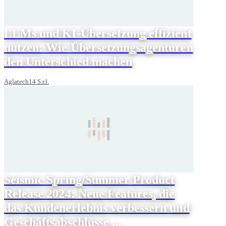
LLMs und KI-Übersetzung effizient
nutzen: Wie Übersetzungsagenturen
den Unterschied machen
Aglatech14 S.r.l.
Seismic Spring/Summer Product
Release 2024: Neue Features, die
das Kundenerlebnis verbessern und
Geschäftsabschlüsse ...