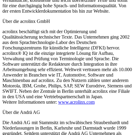
verständliche, konsistente und leicht übersetzbare Texte und somit
für eine durchgängig hohe Sprach- und Informationsqualität. Von
der ersten Entwicklerdokumentation bis hin zur Website.
Über die acrolinx GmbH
acrolinx beschäftigt sich mit der Optimierung und
Qualitätssicherung technischer Texte. Das Unternehmen ging 2002
aus dem Sprachtechnologie-Labor des Deutschen
Forschungszentrums für künstliche Intelligenz (DFKI) hervor.
acrolinx® IQ ist die einzige integrierte Lösung für Aufbau,
Verwaltung und Prüfung von Terminologie und Sprache. Die
Software unterstützt die Redakteure durch Integration in ihre
Arbeitsumgebung sehr effizient. Weltweit vertrauen mehr als 10.000
Anwender in Branchen wie IT, Automotive, Software und
Maschinenbau auf acrolinx. Zu den Nutzern zählen unter anderem
Motorola, IBM, Grohe, Philips, SAP, SEW Eurodrive, Siemens und
SWIFT. Neben der Zentrale in Berlin unterhält acrolinx eine Filiale
in den USA und eine Vertriebspartnerschaft in Japan.
Weitere Informationen unter:
www.acrolinx.com
Über die Andrä AG
Die Andrä AG mit Stammsitz im schwäbischen Straubenhardt und
Niederlassungen in Berlin, Karlsruhe und Darmstadt wurde 1999
gegründet. Seitdem unterstützt die Andrä AG Unternehmen als