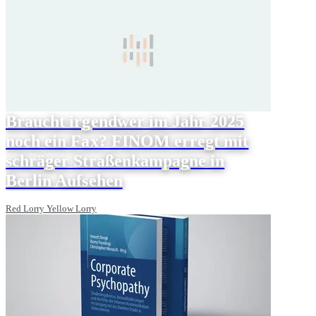
Braucht irgendwer im Jahr 2025
noch ein Fax? FINOM erregt mit
schräger Straßenkampagne in
Berlin Aufsehen
Red Lorry Yellow Lorry