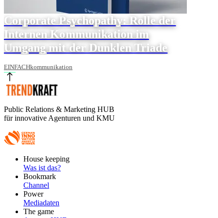
Corporate Psychopathy: Rolle der
Internen Kommunikation im
Umgang mit der Dunklen Triade
EINFACHkommunikation
Public Relations & Marketing HUB
für innovative Agenturen und KMU
Footer
House keeping
Main
Was ist das?
Bookmark
Channel
Power
Mediadaten
The game