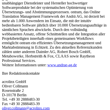
unabhängiger Dienstleister und Hersteller hochwertiger
Softwareprodukte bei der systematischen Optimierung von
Übersetzungs- und Abstimmungsprozessen. ontram, das Online
Translation Management Framework der Andrä AG, ist derzeit bei
mehr als 1.000 Anwendern im Einsatz, die mit der intuitiv
bedienbaren Software jährlich über 10.000 Übersetzungsaufträge in
sämtlichen Sprachen abwickeln. Durch den vollständig
webbasierten Ansatz, offene Schnittstellen und die Integration aller
Projektbeteiligten innerhalb eines gemeinsamen Workflows
ermöglicht ontram ein effizientes Übersetzungsmanagement und
Marktabstimmung in Echtzeit. Zu den aktuellen Referenzkunden
zählen unter anderem Daimler AG, Robert Bosch GmbH,
Metabowerke, Herbstreith & Fox, CLAAS sowie Raytheon
Professional Services.
Weitere Informationen unter:
www.andrae-ag.de
Ihre Redaktionskontakte
acrolinx GmbH
Oliver Collmann
Rosenstraße 2
D-10178 Berlin
Tel. +49 30 2888483-30
Fax +49 30 2888483-39
oliver.collmann@acrolinx.com