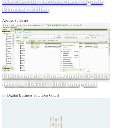
Weichen für rechtssichere digitale
Prozesse stellen
Abacus Software
Elektronische Unterschrift FP SIGN
jetzt im DATEV DMS integriert
FP Digital Business Solutions GmbH