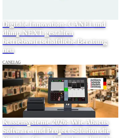
Digitale Innovation: CANEI und
dhmp NEXT gestalten
betriebswirtschaftliche Beratung
neu
CANEI AG
Kassensysteme 2026: Wie Abacus
Software und Project Solution die