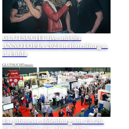
GLUTSUCHT live auf der
ANNOTOPIA 2023 in Rotenburg a.
d. Fulda
GLUTSUCHTmusic
14. jobmesse oldenburg am 25./26.
April 2020 in den Weser-Ems