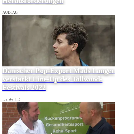
Herausforderungen
AUDI AG
Dänischer Pop-Export Mads Langer
verstärkt Line-Up des Tollwood-
Festivals 2022
fuerste_PR