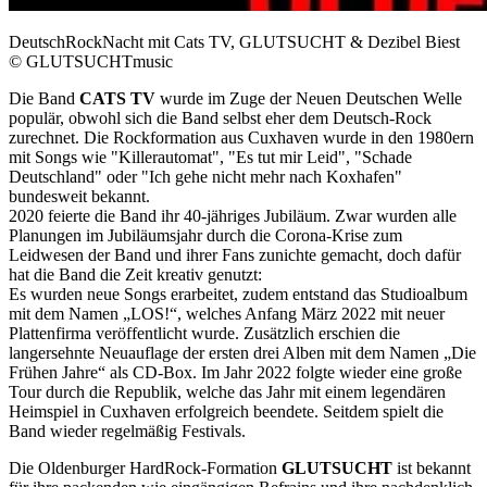
DeutschRockNacht mit Cats TV, GLUTSUCHT & Dezibel Biest
© GLUTSUCHTmusic
Die Band
CATS TV
wurde im Zuge der Neuen Deutschen Welle
populär, obwohl sich die Band selbst eher dem Deutsch-Rock
zurechnet. Die Rockformation aus Cuxhaven wurde in den 1980ern
mit Songs wie "Killerautomat", "Es tut mir Leid", "Schade
Deutschland" oder "Ich gehe nicht mehr nach Koxhafen"
bundesweit bekannt.
2020 feierte die Band ihr 40-jähriges Jubiläum. Zwar wurden alle
Planungen im Jubiläumsjahr durch die Corona-Krise zum
Leidwesen der Band und ihrer Fans zunichte gemacht, doch dafür
hat die Band die Zeit kreativ genutzt:
Es wurden neue Songs erarbeitet, zudem entstand das Studioalbum
mit dem Namen „LOS!“, welches Anfang März 2022 mit neuer
Plattenfirma veröffentlicht wurde. Zusätzlich erschien die
langersehnte Neuauflage der ersten drei Alben mit dem Namen „Die
Frühen Jahre“ als CD-Box. Im Jahr 2022 folgte wieder eine große
Tour durch die Republik, welche das Jahr mit einem legendären
Heimspiel in Cuxhaven erfolgreich beendete. Seitdem spielt die
Band wieder regelmäßig Festivals.
Die Oldenburger HardRock-Formation
GLUTSUCHT
ist bekannt