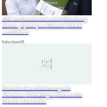
BSC in Osnabrück und Oldenburg
durch „Sport pro Fitness“ frisch
zertifiziert
Perfect Sound PR
Datenbankarchivierung mit
Chronos: Vielseitiger Nutzen für
Oracle-Anwender