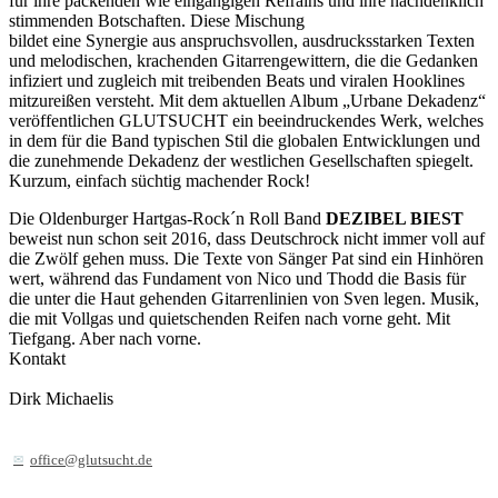
für ihre packenden wie eingängigen Refrains und ihre nachdenklich
stimmenden Botschaften. Diese Mischung
bildet eine Synergie aus anspruchsvollen, ausdrucksstarken Texten
und melodischen, krachenden Gitarrengewittern, die die Gedanken
infiziert und zugleich mit treibenden Beats und viralen Hooklines
mitzureißen versteht. Mit dem aktuellen Album „Urbane Dekadenz“
veröffentlichen GLUTSUCHT ein beeindruckendes Werk, welches
in dem für die Band typischen Stil die globalen Entwicklungen und
die zunehmende Dekadenz der westlichen Gesellschaften spiegelt.
Kurzum, einfach süchtig machender Rock!
Die Oldenburger Hartgas-Rock´n Roll Band
DEZIBEL BIEST
beweist nun schon seit 2016, dass Deutschrock nicht immer voll auf
die Zwölf gehen muss. Die Texte von Sänger Pat sind ein Hinhören
wert, während das Fundament von Nico und Thodd die Basis für
die unter die Haut gehenden Gitarrenlinien von Sven legen. Musik,
die mit Vollgas und quietschenden Reifen nach vorne geht. Mit
Tiefgang. Aber nach vorne.
Kontakt
Dirk Michaelis
office@glutsucht.de