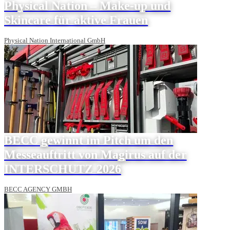
Physical Nation – Make-up und
Skincare für aktive Frauen
Physical Nation International GmbH
BECC gewinnt im Pitch um den
Messeauftritt von Magirus auf der
INTERSCHUTZ 2026
BECC AGENCY GMBH