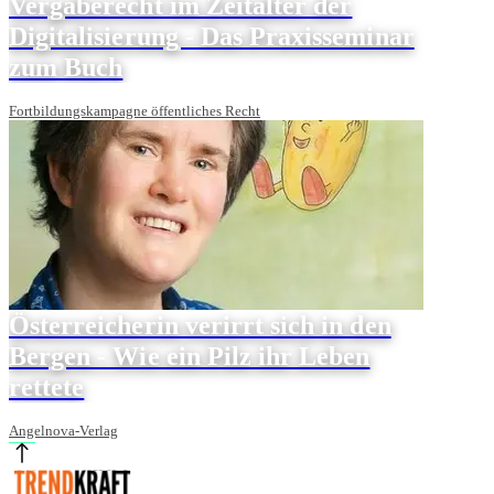
Vergaberecht im Zeitalter der
Digitalisierung - Das Praxisseminar
zum Buch
Fortbildungskampagne öffentliches Recht
Österreicherin verirrt sich in den
Bergen - Wie ein Pilz ihr Leben
rettete
Angelnova-Verlag