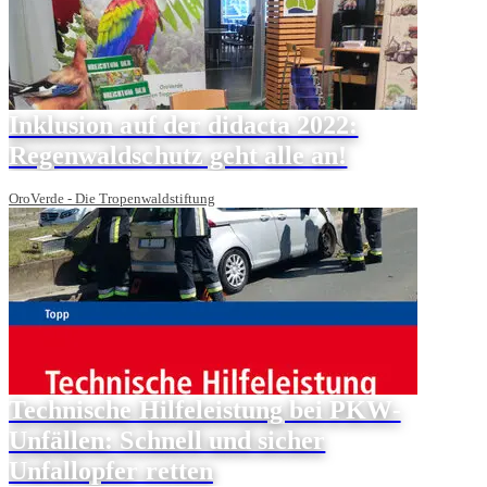
Inklusion auf der didacta 2022:
Regenwaldschutz geht alle an!
OroVerde - Die Tropenwaldstiftung
Technische Hilfeleistung bei PKW-
Unfällen: Schnell und sicher
Unfallopfer retten