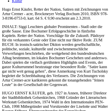
Kultur
Hugo Ernst Käufer, Retter der Nation, Satiren mit Zeichnungen von
Artur Cremer - acre, Brockmeyer Verlag Bochum 2010, ISBN 978-
3-8196-0753-0, kart. 64 S. € 9,90 erscheint am 2.3.2010.
INHALT: Siggi Leuchters globaler Prominenten - Stadl oder die
große Sause. Eine Bochumer Erfolgsgeschichte in fünfzehn
Kapiteln. Retter der Nation. Vorschläge für die Zukunft. Plädoyer
für ein verkanntes Genie oder Eine nicht nur fiktive Rede. ZUM
BUCH: In ironisch-satirischer Dktion werden gesellschaftliche,
politische, soziale, kulturelle und zwischenmenschliche
Verwerfungen beschrieben, die weitgehend den bundesdeutschen
Alltag bestimmen, im lokalen Bochumer Geschehen und anderswo.
Dabei spielen die vielfach gerühmten Highlights und Events, der
ganze Kulturrummel heutzutage eine besondere Rolle. "Satire kann
gar nicht weit genug gehen", diese Anmerkung von Kurt Tucholsky
begleitet die Schreibhaltung des Verfassers. Die Zeichnungen von
Artur Cremer-acre karikieren gekonnt die tonangebenden "feinen
Leute" in der Gesellschaft der Gegenwart.
HUGO ERNST KÄUFER, geb. 1927 in Annen, früherer Direktor
der Stadtbibliothek Gelsenkirchen, 1968 Gründer der Literarischen
Werkstatt Gelsenkirchen, 1974 Wahl in den Internationalen PEN-
Club, 1998 Mitbegründer und Vorsitzender der Liselotte und Walter
Rauner-Stiftung, Ehrenvorsitzender der Europäischen