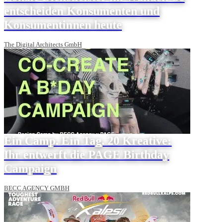
entscheiden Konsumenten und
Konsumentinnen heute
The Digital Architects GmbH
Ein Camp. Ein Tag. 20 Kreative:
Ihr entwerft die PAGE Birthday
Campaign
BECC AGENCY GMBH