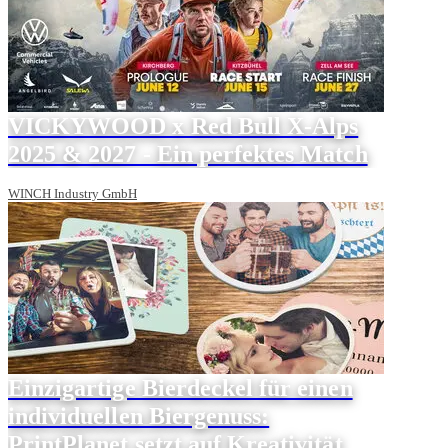
VICKYWOOD x Red Bull X-Alps
2025 & 2027 - Ein perfektes Match
WINCH Industry GmbH
Einzigartige Bierdeckel für einen
individuellen Biergenuss:
PrintPlanet setzt auf Kreativität