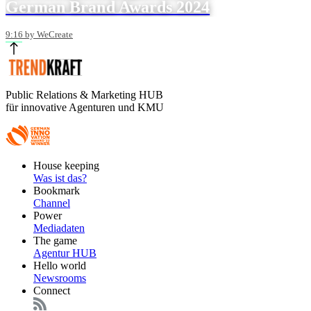
German Brand Awards 2024
9:16 by WeCreate
Public Relations & Marketing HUB
für innovative Agenturen und KMU
Footer
House keeping
Main
Was ist das?
Bookmark
Channel
Power
Mediadaten
The game
Agentur HUB
Hello world
Newsrooms
Connect