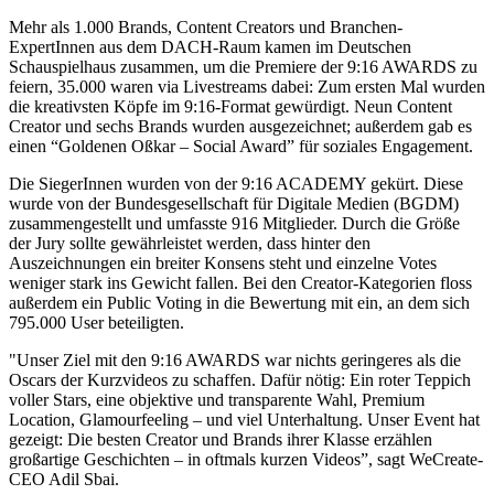
Mehr als 1.000 Brands, Content Creators und Branchen-
ExpertInnen aus dem DACH-Raum kamen im Deutschen
Schauspielhaus zusammen, um die Premiere der 9:16 AWARDS zu
feiern, 35.000 waren via Livestreams dabei: Zum ersten Mal wurden
die kreativsten Köpfe im 9:16-Format gewürdigt. Neun Content
Creator und sechs Brands wurden ausgezeichnet; außerdem gab es
einen “Goldenen Oßkar – Social Award” für soziales Engagement.
Die SiegerInnen wurden von der 9:16 ACADEMY gekürt. Diese
wurde von der Bundesgesellschaft für Digitale Medien (BGDM)
zusammengestellt und umfasste 916 Mitglieder. Durch die Größe
der Jury sollte gewährleistet werden, dass hinter den
Auszeichnungen ein breiter Konsens steht und einzelne Votes
weniger stark ins Gewicht fallen. Bei den Creator-Kategorien floss
außerdem ein Public Voting in die Bewertung mit ein, an dem sich
795.000 User beteiligten.
"Unser Ziel mit den 9:16 AWARDS war nichts geringeres als die
Oscars der Kurzvideos zu schaffen. Dafür nötig: Ein roter Teppich
voller Stars, eine objektive und transparente Wahl, Premium
Location, Glamourfeeling – und viel Unterhaltung. Unser Event hat
gezeigt: Die besten Creator und Brands ihrer Klasse erzählen
großartige Geschichten – in oftmals kurzen Videos”, sagt WeCreate-
CEO Adil Sbai.