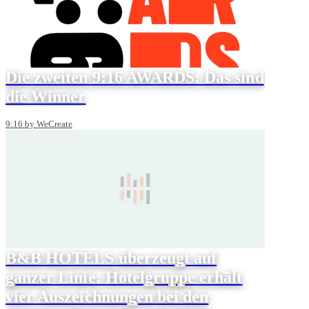
Die zweiten 9:16 AWARDS: Das sind
die Winner
9:16 by WeCreate
B&B HOTELS überzeugt auf
ganzer Linie: Hotelgruppe erhält
vier Auszeichnungen bei den