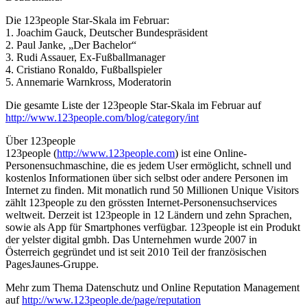
Die 123people Star-Skala im Februar:
1. Joachim Gauck, Deutscher Bundespräsident
2. Paul Janke, „Der Bachelor“
3. Rudi Assauer, Ex-Fußballmanager
4. Cristiano Ronaldo, Fußballspieler
5. Annemarie Warnkross, Moderatorin
Die gesamte Liste der 123people Star-Skala im Februar auf
http://www.123people.com/blog/category/int
Über 123people
123people (
http://www.123people.com
) ist eine Online-
Personensuchmaschine, die es jedem User ermöglicht, schnell und
kostenlos Informationen über sich selbst oder andere Personen im
Internet zu finden. Mit monatlich rund 50 Millionen Unique Visitors
zählt 123people zu den grössten Internet-Personensuchservices
weltweit. Derzeit ist 123people in 12 Ländern und zehn Sprachen,
sowie als App für Smartphones verfügbar. 123people ist ein Produkt
der yelster digital gmbh. Das Unternehmen wurde 2007 in
Österreich gegründet und ist seit 2010 Teil der französischen
PagesJaunes-Gruppe.
Mehr zum Thema Datenschutz und Online Reputation Management
auf
http://www.123people.de/page/reputation