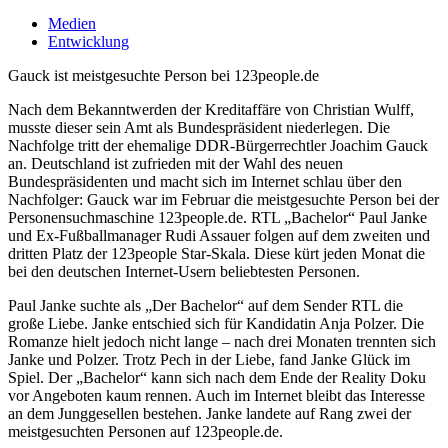
Medien
Entwicklung
Gauck ist meistgesuchte Person bei 123people.de
Nach dem Bekanntwerden der Kreditaffäre von Christian Wulff,
musste dieser sein Amt als Bundespräsident niederlegen. Die
Nachfolge tritt der ehemalige DDR-Bürgerrechtler Joachim Gauck
an. Deutschland ist zufrieden mit der Wahl des neuen
Bundespräsidenten und macht sich im Internet schlau über den
Nachfolger: Gauck war im Februar die meistgesuchte Person bei der
Personensuchmaschine 123people.de. RTL „Bachelor“ Paul Janke
und Ex-Fußballmanager Rudi Assauer folgen auf dem zweiten und
dritten Platz der 123people Star-Skala. Diese kürt jeden Monat die
bei den deutschen Internet-Usern beliebtesten Personen.
Paul Janke suchte als „Der Bachelor“ auf dem Sender RTL die
große Liebe. Janke entschied sich für Kandidatin Anja Polzer. Die
Romanze hielt jedoch nicht lange – nach drei Monaten trennten sich
Janke und Polzer. Trotz Pech in der Liebe, fand Janke Glück im
Spiel. Der „Bachelor“ kann sich nach dem Ende der Reality Doku
vor Angeboten kaum rennen. Auch im Internet bleibt das Interesse
an dem Junggesellen bestehen. Janke landete auf Rang zwei der
meistgesuchten Personen auf 123people.de.