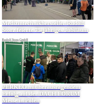
Medizintechnikhersteller Rudolf
Storz feierte 75-jähriges Jubiläum
Rudolf Storz GmbH
PERKEO mit herausragendem
Erfolg auf der DACH FORUM
Messe in Polen