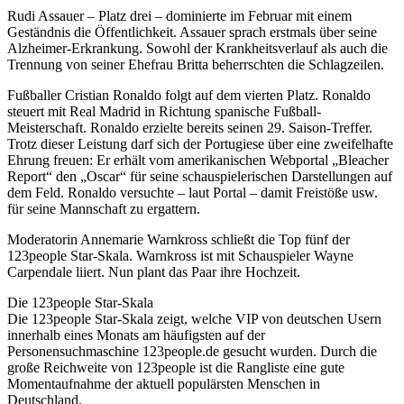
Rudi Assauer – Platz drei – dominierte im Februar mit einem
Geständnis die Öffentlichkeit. Assauer sprach erstmals über seine
Alzheimer-Erkrankung. Sowohl der Krankheitsverlauf als auch die
Trennung von seiner Ehefrau Britta beherrschten die Schlagzeilen.
Fußballer Cristian Ronaldo folgt auf dem vierten Platz. Ronaldo
steuert mit Real Madrid in Richtung spanische Fußball-
Meisterschaft. Ronaldo erzielte bereits seinen 29. Saison-Treffer.
Trotz dieser Leistung darf sich der Portugiese über eine zweifelhafte
Ehrung freuen: Er erhält vom amerikanischen Webportal „Bleacher
Report“ den „Oscar“ für seine schauspielerischen Darstellungen auf
dem Feld. Ronaldo versuchte – laut Portal – damit Freistöße usw.
für seine Mannschaft zu ergattern.
Moderatorin Annemarie Warnkross schließt die Top fünf der
123people Star-Skala. Warnkross ist mit Schauspieler Wayne
Carpendale liiert. Nun plant das Paar ihre Hochzeit.
Die 123people Star-Skala
Die 123people Star-Skala zeigt, welche VIP von deutschen Usern
innerhalb eines Monats am häufigsten auf der
Personensuchmaschine 123people.de gesucht wurden. Durch die
große Reichweite von 123people ist die Rangliste eine gute
Momentaufnahme der aktuell populärsten Menschen in
Deutschland.