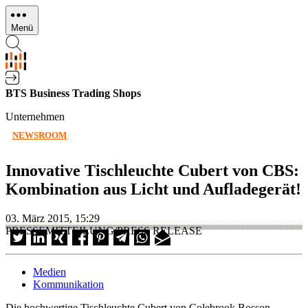
Direkt
zum
Menü
Inhalt
BTS Business Trading Shops
Unternehmen
NEWSROOM
Innovative Tischleuchte Cubert von CBS:
Kombination aus Licht und Aufladegerät!
03. März 2015, 15:29
PRESSEMITTEILUNG/PRESS RELEASE
Medien
Kommunikation
Die hochwertige Tischleuchte Cubert von Colebrook Bosson